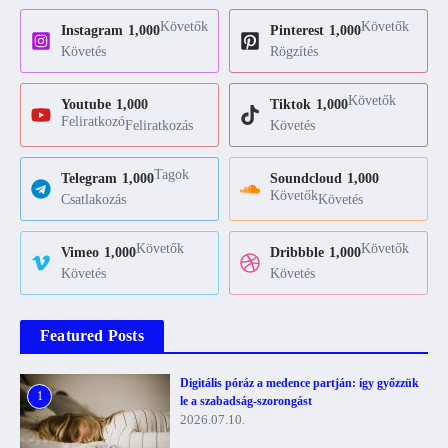
Követők
Követők
Instagram
1,000
Pinterest
1,000
Követés
Rögzítés
Követők
Youtube
1,000
Tiktok
1,000
Feliratkozó
Feliratkozás
Követés
Tagok
Telegram
1,000
Soundcloud
1,000
Követők
Csatlakozás
Követés
Követők
Követők
Vimeo
1,000
Dribbble
1,000
Követés
Követés
Featured Posts
Digitális póráz a medence partján: így győzzük
1
le a szabadság-szorongást
2026.07.10.