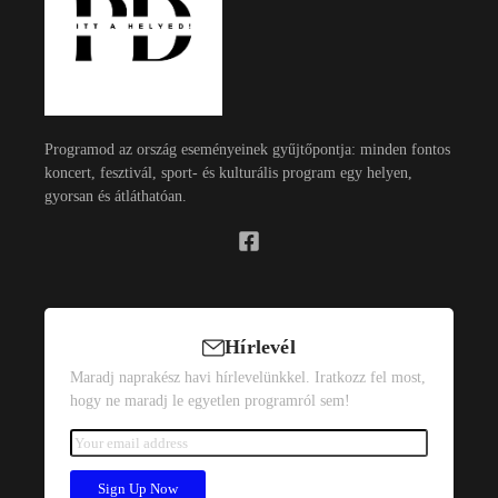
Programod az ország eseményeinek gyűjtőpontja: minden fontos
koncert, fesztivál, sport- és kulturális program egy helyen,
gyorsan és átláthatóan.
Hírlevél
Maradj naprakész havi hírlevelünkkel. Iratkozz fel most,
hogy ne maradj le egyetlen programról sem!