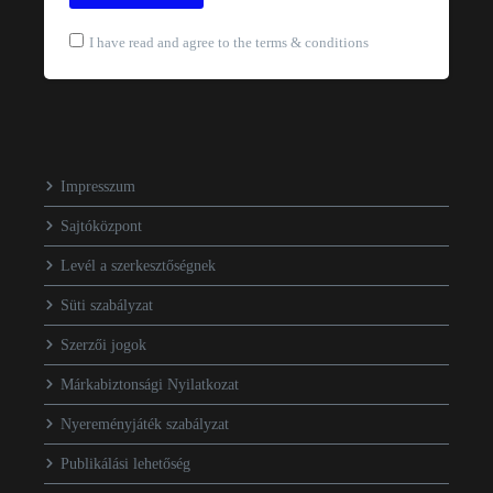
I have read and agree to the terms & conditions
Impresszum
Sajtóközpont
Levél a szerkesztőségnek
Süti szabályzat
Szerzői jogok
Márkabiztonsági Nyilatkozat
Nyereményjáték szabályzat
Publikálási lehetőség