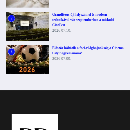
Grandiózus új helyszínnel és modern
2
technikával vár szeptemberben a miskolci
CineFest
2026.07.10.
Először költözik a foci-világbajnokság a Cinema
3
City nagyvásznaira!
2026.07.09.