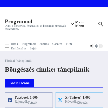
Ugrás a tartalomhoz
Programod
Main
Ahol a koncertek, fesztiválok és kulturális élmények
Menu
összeérnek.
Hírek
Programok
Szállás
Gasztro
Film
Kultúrszösz
Sajtó
Főoldal
/
táncpiknik
Böngészés címke: táncpiknik
Social Icons
Facebook
1,000
X (Twitter)
1,000
Rajongók
Követők
Tetszik
Követés