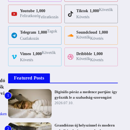
Követők
Youtube
1,000
Tiktok
1,000
Feliratkozó
Feliratkozás
Követés
Tagok
Telegram
1,000
Soundcloud
1,000
Követők
Csatlakozás
Követés
Követők
Vimeo
1,000
Dribbble
1,000
Követők
Követés
Követés
Featured Posts
adó
ők
Digitális póráz a medence partján: így
évi
1
győzzük le a szabadság-szorongást
2026.07.10.
nken
Grandiózus új helyszínnel és modern
2