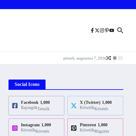
péntek, augusztus 7, 2026
Social Icons
Facebook
1,000
X (Twitter)
1,000
Rajongók
Követők
Tetszik
Követés
Instagram
1,000
Pinterest
1,000
Követők
Követők
Követés
Rögzítés