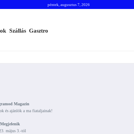
péntek, augusztus 7, 2026
mok
Szállás
Gasztro
gramod Magazin
 és ajánlók a ma fiataljainak!
Megjelenik
23. május 3.-tól