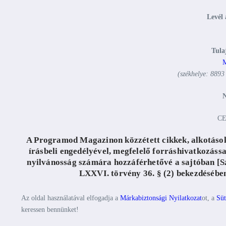
Levél 
Tula
M
(székhelye: 8893
CE
A Programod Magazinon közzétett cikkek, alkotások,
írásbeli engedélyével, megfelelő forráshivatkozássa
nyilvánosság számára hozzáférhetővé a sajtóban [Szjt
LXXVI. törvény 36. § (2) bekezdésében 
Az oldal használatával elfogadja a
Márkabiztonsági Nyilatkozat
ot, a
Süt
keressen bennünket!