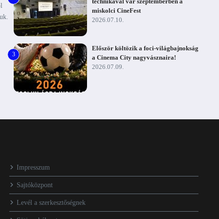
technikával vár szeptemberben a
l
miskolci CineFest
juk.
2026.07.10.
Először költözik a foci-világbajnokság
3
a Cinema City nagyvásznaira!
2026.07.09.
Impresszum
Sajtóközpont
Levél a szerkesztőségnek