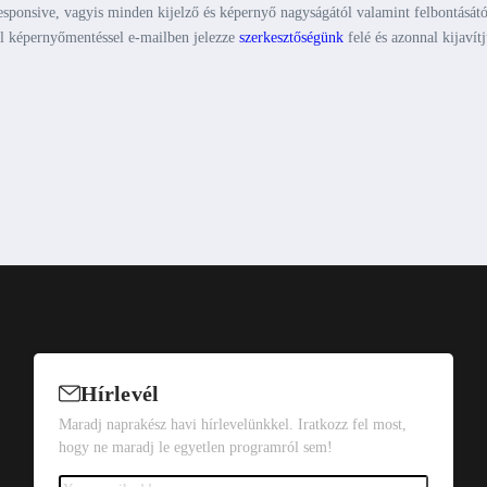
ponsive, vagyis minden kijelző és képernyő nagyságától valamint felbontásátó
el képernyőmentéssel e-mailben jelezze
szerkesztőségünk
felé és azonnal kijavít
Hírlevél
Maradj naprakész havi hírlevelünkkel. Iratkozz fel most,
hogy ne maradj le egyetlen programról sem!