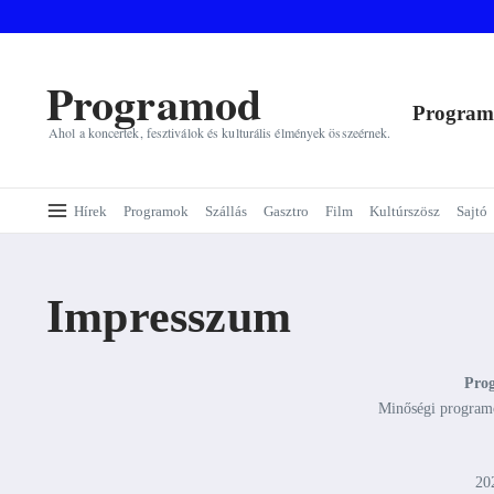
Ugrás a tartalomhoz
Programod
Progra
Ahol a koncertek, fesztiválok és kulturális élmények összeérnek.
Hírek
Programok
Szállás
Gasztro
Film
Kultúrszösz
Sajtó
Impresszum
Pro
Minőségi programok
20