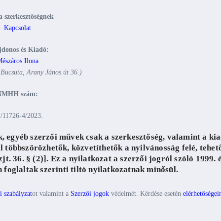
a szerkesztőségnek
Kapcsolat
jdonos és Kiadó:
észáros Ilona
 Bucsuta, Arany János út 36.)
NMHH szám:
/11726-4/2023.
 egyéb szerzői művek csak a szerkesztőség, valamint a ki
l többszörözhetők, közvetíthetők a nyilvánosság felé, tehet
. 36. § (2)]. Ez a nyilatkozat a szerzői jogról szóló 1999. 
foglaltak szerinti tiltó nyilatkozatnak minősül.
i szabályzat
ot valamint a
Szerzői jogok
védelmét. Kérdése esetén
elérhetőségei