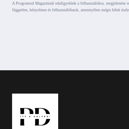
A Programod Magazinnál odafigyelünk a felhasználókra, megjelenése res
független, kényelmes és felhasználóbarát, amennyiben mégis hibát észl