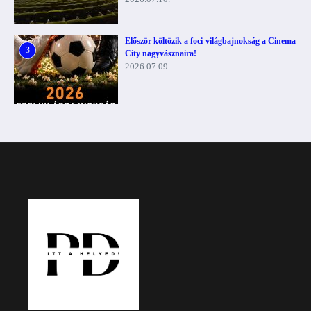
Először költözik a foci-világbajnokság a Cinema
3
City nagyvásznaira!
2026.07.09.