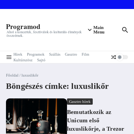
Ugrás a tartalomhoz
Programod
Main
Ahol a koncertek, fesztiválok és kulturális élmények
Menu
összeérnek.
Hírek
Programok
Szállás
Gasztro
Film
Kultúrszösz
Sajtó
Főoldal
/
luxuslikőr
Böngészés címke: luxuslikőr
Gasztro hírek
Bemutatkozik az
Unicum első
luxuslikőrje, a Trezor