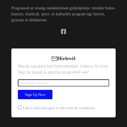
Programod az ország eseményeinek gyűjtőpontja: minden fontos
koncert, fesztivál, sport- és kulturális program egy helyen,
gyorsan és átláthatóan.
Hírlevél
Maradj naprakész havi hírlevelünkkel. Iratkozz fel most,
hogy ne maradj le egyetlen programról sem!
I have read and agree to the terms & conditions