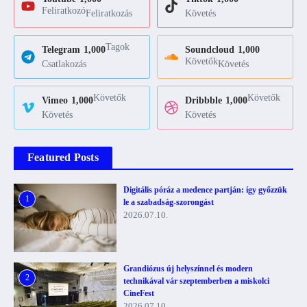
Feliratkozó
Feliratkozás
Követés
Tagok
Telegram
1,000
Soundcloud
1,000
Követők
Csatlakozás
Követés
Követők
Követők
Vimeo
1,000
Dribbble
1,000
Követés
Követés
Featured Posts
Digitális póráz a medence partján: így győzzük
1
le a szabadság-szorongást
2026.07.10.
Grandiózus új helyszínnel és modern
2
technikával vár szeptemberben a miskolci
CineFest
2026.07.10.