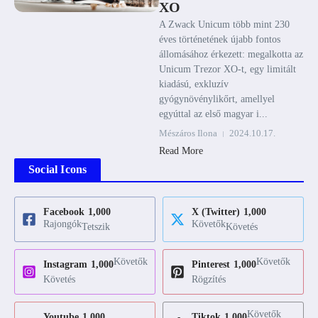
XO
A Zwack Unicum több mint 230
éves történetének újabb fontos
állomásához érkezett: megalkotta az
Unicum Trezor XO-t, egy limitált
kiadású, exkluzív
gyógynövénylikőrt, amellyel
egyúttal az első magyar i...
Mészáros Ilona
2024.10.17.
Read More
Social Icons
Facebook
1,000
X (Twitter)
1,000
Rajongók
Követők
Tetszik
Követés
Követők
Követők
Instagram
1,000
Pinterest
1,000
Követés
Rögzítés
Követők
Youtube
1,000
Tiktok
1,000