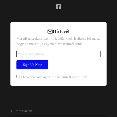
Hírlevél
Maradj naprakész havi hírlevelünkkel. Iratkozz fel most,
hogy ne maradj le egyetlen programról sem!
I have read and agree to the terms & conditions
Impresszum