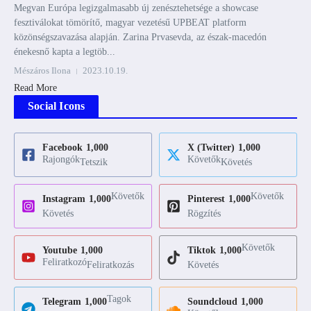
Megvan Európa legizgalmasabb új zenésztehetsége a showcase
fesztiválokat tömörítő, magyar vezetésű UPBEAT platform
közönségszavazása alapján. Zarina Prvasevda, az észak-macedón
énekesnő kapta a legtöb...
Mészáros Ilona
2023.10.19.
Read More
Social Icons
Facebook
1,000
X (Twitter)
1,000
Rajongók
Követők
Tetszik
Követés
Követők
Követők
Instagram
1,000
Pinterest
1,000
Követés
Rögzítés
Követők
Youtube
1,000
Tiktok
1,000
Feliratkozó
Feliratkozás
Követés
Tagok
Telegram
1,000
Soundcloud
1,000