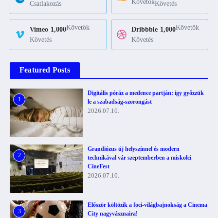
Követők
Csatlakozás
Követés
Követők
Követők
Vimeo
1,000
Dribbble
1,000
Követés
Követés
Featured Posts
Digitális póráz a medence partján: így győzzük
1
le a szabadság-szorongást
2026.07.10.
Grandiózus új helyszínnel és modern
2
technikával vár szeptemberben a miskolci
CineFest
2026.07.10.
Először költözik a foci-világbajnokság a Cinema
3
City nagyvásznaira!