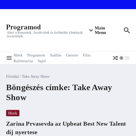
Ugrás a tartalomhoz
Programod
Main
Ahol a koncertek, fesztiválok és kulturális élmények
Menu
összeérnek.
Hírek
Programok
Szállás
Gasztro
Film
Kultúrszösz
Sajtó
Főoldal
/
Take Away Show
Böngészés címke: Take Away
Show
Hírek
Zarina Prvasevda az Upbeat Best New Talent
díj nyertese