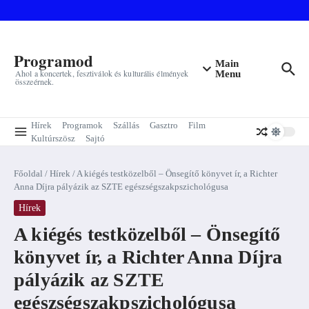
Ugrás a tartalomhoz
Programod
Main
Ahol a koncertek, fesztiválok és kulturális élmények
Menu
összeérnek.
Hírek
Programok
Szállás
Gasztro
Film
Kultúrszösz
Sajtó
Főoldal
/
Hírek
/
A kiégés testközelből – Önsegítő könyvet ír, a Richter
Anna Díjra pályázik az SZTE egészségszakpszichológusa
Hírek
A kiégés testközelből – Önsegítő
könyvet ír, a Richter Anna Díjra
pályázik az SZTE
egészségszakpszichológusa