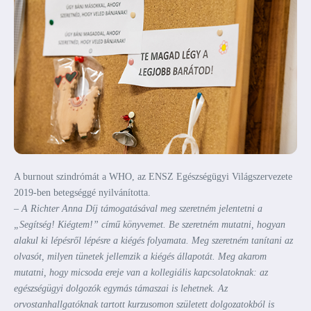
A burnout szindrómát a WHO, az ENSZ Egészségügyi Világszervezete
2019-ben betegséggé nyilvánította.
– A Richter Anna Díj támogatásával meg szeretném jelentetni a
„Segítség! Kiégtem!” című könyvemet. Be szeretném mutatni, hogyan
alakul ki lépésről lépésre a kiégés folyamata. Meg szeretném tanítani az
olvasót, milyen tünetek jellemzik a kiégés állapotát. Meg akarom
mutatni, hogy micsoda ereje van a kollegiális kapcsolatoknak: az
egészségügyi dolgozók egymás támaszai is lehetnek. Az
orvostanhallgatóknak tartott kurzusomon született dolgozatokból is