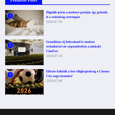
Featured Posts
Digitális póráz a medence partján: így győzzük
1
le a szabadság-szorongást
2026.07.10.
Grandiózus új helyszínnel és modern
2
technikával vár szeptemberben a miskolci
CineFest
2026.07.10.
Először költözik a foci-világbajnokság a Cinema
3
City nagyvásznaira!
2026.07.09.