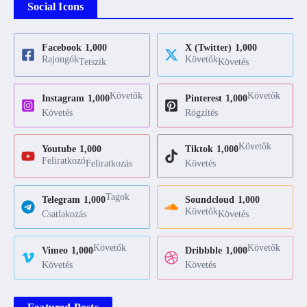
Social Icons
Facebook
1,000
X (Twitter)
1,000
Rajongók
Követők
Tetszik
Követés
Követők
Követők
Instagram
1,000
Pinterest
1,000
Követés
Rögzítés
Követők
Youtube
1,000
Tiktok
1,000
Feliratkozó
Feliratkozás
Követés
Tagok
Telegram
1,000
Soundcloud
1,000
Követők
Csatlakozás
Követés
Követők
Követők
Vimeo
1,000
Dribbble
1,000
Követés
Követés