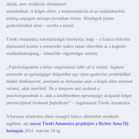
idézek, mert rendkívüli éleslátásról
tanúskodnak. A kiégés elleni, a kommunikációs és az indulatkezelési
tréning anyagait szöveges formában leírom. Mindegyik fejezet
gyakorlatokkal zárul –
sorolta a szerző.
Töreki Annamária sokoldalúságát bizonyítja, hogy – a francia bölcsész
diplomától kezdve a testnevelés szakos tanári oklevélen át a kognitív
viselkedésterápiáig – kilencféle végzettséget szerzett.
,,Pszichológusként a könyv megírásával több cél is vezérel. Segíteni
szeretném az egészségügyi dolgozókat egy olyan gyakorlati praktikákkal
tűzdelt kézikönyvvel, amelynek az elolvasása után a kiégés ellen tehetnek
valamit, akár önerőből. De a könyvem szól azoknak a
pszichológusoknak is, akik a későbbiekben egészségügyi dolgozók kiégés
prevenciójával kívánnak foglalkozni”
– fogalmazott Töreki Annamária.
A burnout szindróma elleni önsegítő könyv elkészültét mindenki
segítheti, aki
szavaz Töreki Annamária projektjére a Richter Anna Díj
honlapján
2024. március 10-ig.