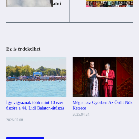
atni
Ez is érdekelhet
Mégis lesz Győrben Az Őrült Nők
Így vigyáznak több mint 10 ezer
Ketrece
úszóra a 44. Lidl Balaton-átúszás
...
2025.04.24.
2026.07.08.