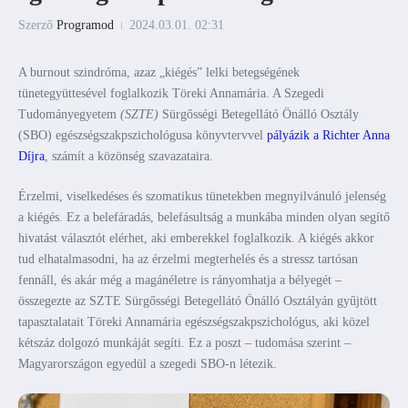
Szerző
Programod
2024.03.01.
02:31
A burnout szindróma, azaz „kiégés” lelki betegségének
tünetegyüttesével foglalkozik Töreki Annamária. A Szegedi
Tudományegyetem
(SZTE)
Sürgősségi Betegellátó Önálló Osztály
(SBO) egészségszakpszichológusa könyvtervvel
pályázik a Richter Anna
Díjra
, számít a közönség szavazataira.
Érzelmi, viselkedéses és szomatikus tünetekben megnyilvánuló jelenség
a kiégés. Ez a belefáradás, belefásultság a munkába minden olyan segítő
hivatást választót elérhet, aki emberekkel foglalkozik. A kiégés akkor
tud elhatalmasodni, ha az érzelmi megterhelés és a stressz tartósan
fennáll, és akár még a magánéletre is rányomhatja a bélyegét –
összegezte az SZTE Sürgősségi Betegellátó Önálló Osztályán gyűjtött
tapasztalatait Töreki Annamária egészségszakpszichológus, aki közel
kétszáz dolgozó munkáját segíti. Ez a poszt – tudomása szerint –
Magyarországon egyedül a szegedi SBO-n létezik.