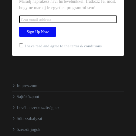
Maradj naprakész havi hírlevelünkkel. Iratkozz fel most,
hogy ne maradj le egyetlen programról sem!
I have read and agree to the terms & conditions
Impresszum
Sajtóközpont
Levél a szerkesztőségnek
Süti szabályzat
Szerzői jogok