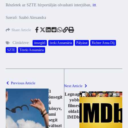
Részletek az SZTE hírportálján olvasható interjúban,
itt
.
Szerző: Szabó Alexandra
Share Article
Címkézve:
önsegítő
öreki Annamária
Pályázat
Richter Anna Díj
SZTE
Töreki Annamária
Previous Article
Next Article
3
Legnag
önsegít
yobb
ő
filmes
könyv,
oldal:
ami
IMDb
segít
változt