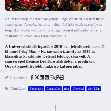
A film rendezője és forgatókönyvírója Leigh Whannell, aki nem újonc
a szakmában. Az egész franchise-t elindító
Fűrész
egyik szereplője és
forgatókönyvírója volt, de ő írta a nagy sikerű
A láthatatlan ember
és
az
Insidious: Testen kívül
forgatókönyvét is.
A Universal stúdió legutóbb 2010-ben jelentkezett hasonló
filmmel (
Wolf Man – Farkasember
), amely az 1941-es
klasszikus kosztümös történet feldolgozása volt. A
címszerepet Benicio Del Toro alakította, a produkció
Oscart kapott legjobb make-up kategóriában.
Share Article
Címkézve:
Blumhouse
CinemaCon
film
Universal
Wolf Man