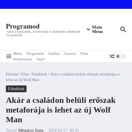
Ugrás a tartalomhoz
Programod
Main
Ahol a koncertek, fesztiválok és kulturális élmények
Menu
összeérnek.
Hírek
Programok
Szállás
Gasztro
Film
Kultúrszösz
Sajtó
Főoldal
/
Film
/
Filmhírek
/
Akár a családon belüli erőszak metaforája is
lehet az új Wolf Man
Filmhírek
Akár a családon belüli erőszak
metaforája is lehet az új Wolf
Man
Szerző
Mészáros Ilona
2024.04.17.
00:41