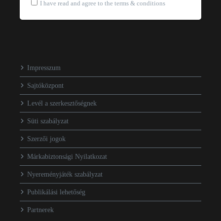
I have read and agree to the terms & conditions
Impresszum
Sajtóközpont
Levél a szerkesztőségnek
Süti szabályzat
Szerzői jogok
Márkabiztonsági Nyilatkozat
Nyereményjáték szabályzat
Publikálási lehetőség
Partnerek