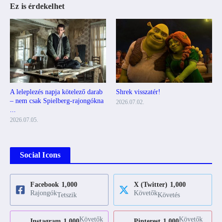
Ez is érdekelhet
A leleplezés napja kötelező darab
Shrek visszatér!
– nem csak Spielberg-rajongókna
2026.07.02.
...
2026.07.05.
Social Icons
Facebook
1,000
X (Twitter)
1,000
Rajongók
Követők
Tetszik
Követés
Követők
Követők
Instagram
1,000
Pinterest
1,000