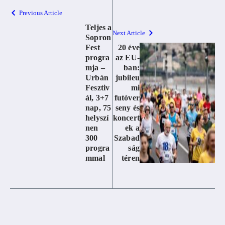
Previous Article
Teljes a
Next Article
Sopron
Fest
20 éve
progra
az EU-
mja –
ban:
Urbán
jubileu
Fesztiv
mi
ál, 3+7
futóver
nap, 75
seny és
helyszí
koncert
nen
ek a
300
Szabad
progra
ság
mmal
téren