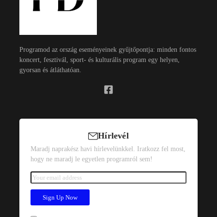
Programod az ország eseményeinek gyűjtőpontja: minden fontos
koncert, fesztivál, sport- és kulturális program egy helyen,
gyorsan és átláthatóan.
Hírlevél
Maradj naprakész havi hírlevelünkkel. Iratkozz fel most,
hogy ne maradj le egyetlen programról sem!