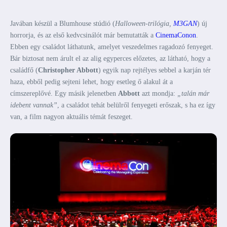
Javában készül a Blumhouse stúdió (
Halloween-trilógia,
M3GAN
) új
horrorja, és az első kedvcsinálót már bemutatták a
CinemaConon
.
Ebben egy családot láthatunk, amelyet veszedelmes ragadozó fenyeget.
Bár biztosat nem árult el az alig egyperces előzetes, az látható, hogy a
családfő (
Christopher Abbott
) egyik nap rejtélyes sebbel a karján tér
haza, ebből pedig sejteni lehet, hogy esetleg ő alakul át a
címszereplővé. Egy másik jelenetben
Abbott
azt mondja:
„talán már
idebent vannak”
, a családot tehát belülről fenyegeti erőszak, s ha ez így
van, a film nagyon aktuális témát feszeget.