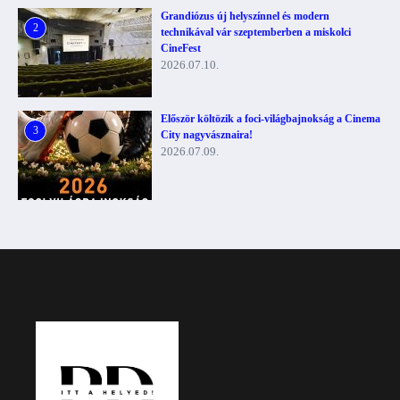
Grandiózus új helyszínnel és modern
2
technikával vár szeptemberben a miskolci
CineFest
2026.07.10.
Először költözik a foci-világbajnokság a Cinema
3
City nagyvásznaira!
2026.07.09.