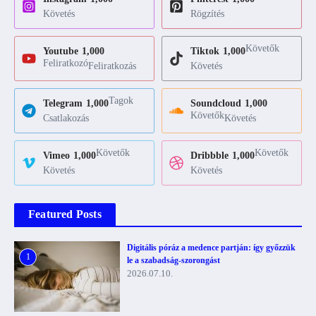
Követés
Rögzítés
Követők
Youtube
1,000
Tiktok
1,000
Feliratkozó
Feliratkozás
Követés
Tagok
Telegram
1,000
Soundcloud
1,000
Követők
Csatlakozás
Követés
Követők
Követők
Vimeo
1,000
Dribbble
1,000
Követés
Követés
Featured Posts
Digitális póráz a medence partján: így győzzük
1
le a szabadság-szorongást
2026.07.10.