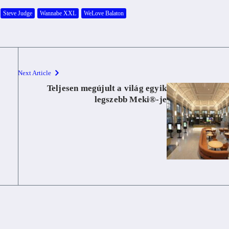
Steve Judge
Wannabe XXL
WeLove Balaton
Next Article
Teljesen megújult a világ egyik
legszebb Meki®-je