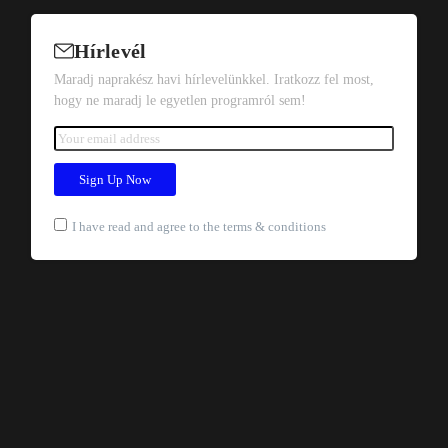
Hírlevél
Maradj naprakész havi hírlevelünkkel. Iratkozz fel most,
hogy ne maradj le egyetlen programról sem!
I have read and agree to the terms & conditions