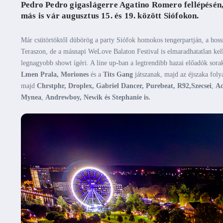
Pedro Pedro gigaslágerre Agatino Romero fellépésén, 
más is vár augusztus 15. és 19. között Siófokon.
Már csütörtöktől dübörög a party Siófok homokos tengerpartján, a ho
Teraszon, de a másnapi WeLove Balaton Festival is elmaradhatatlan kellé
legnagyobb showt ígéri. A line up-ban a legtrendibb hazai előadók sor
Lmen Prala, Moriones
és a
Tits Gang
játszanak, majd az éjszaka fol
majd
Chrstphr, Droplex, Gabriel Dancer, Purebeat, R92,
Szecsei
,
Ad
Mynea
,
Andrewboy, Newik és Stephanie is.