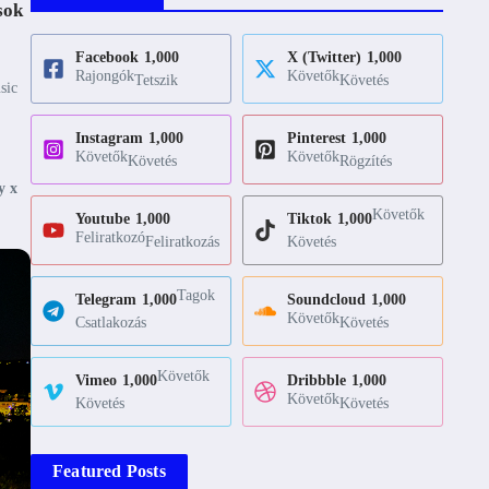
sok
Facebook
1,000
X (Twitter)
1,000
Rajongók
Követők
Tetszik
Követés
sic
,
Instagram
1,000
Pinterest
1,000
Követők
Követők
Követés
Rögzítés
y x
Követők
Youtube
1,000
Tiktok
1,000
Feliratkozó
Feliratkozás
Követés
Tagok
Telegram
1,000
Soundcloud
1,000
Követők
Csatlakozás
Követés
Követők
Vimeo
1,000
Dribbble
1,000
Követők
Követés
Követés
Featured Posts