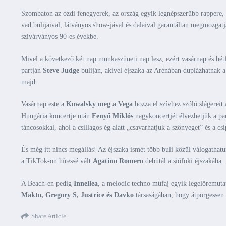
Szombaton az ózdi fenegyerek, az ország egyik legnépszerűbb rappere,
vad bulijaival, látványos show-jával és dalaival garantáltan megmozgatj
szivárványos 90-es évekbe.
Mivel a következő két nap munkaszüneti nap lesz, ezért vasárnap és h
partján
Steve Judge
buliján, akivel éjszaka az Arénában duplázhatnak 
majd.
Vasárnap este a
Kowalsky meg a Vega
hozza el szívhez szóló slágereit
Hungária koncertje után
Fenyő Miklós
nagykoncertjét élvezhetjük a pa
táncosokkal, ahol a csillagos ég alatt „csavarhatjuk a szőnyeget” és a c
És még itt nincs megállás! Az éjszaka ismét több buli közül válogathat
a TikTok-on híressé vált
Agatino Romero
debütál a siófoki éjszakába.
A Beach-en pedig
Innellea
, a melodic techno műfaj egyik legelőremuta
Makto, Gregory S, Justrice és Davko
társaságában, hogy átpörgessen
Share Article