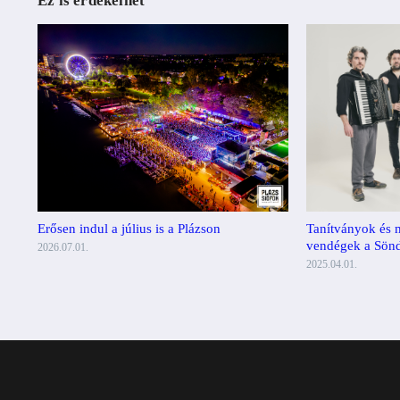
Ez is érdekelhet
Erősen indul a július is a Plázson
Tanítványok és m
vendégek a Söndö
2026.07.01.
2025.04.01.