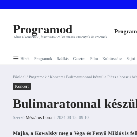
Ugrás a tartalomhoz
Programod
Progra
Ahol a koncertek, fesztiválok és kulturális élmények összeérnek.
Hírek
Programok
Szállás
Gasztro
Film
Kultúrszösz
Sajtó
Főoldal
/
Programok
/
Koncert
/
Bulimaratonnal készül a Plázs a hosszú hé
Koncert
Bulimaratonnal készül
Szerző
Mészáros Ilona
2024.08.15.
09:10
Majka, a Kowalsky meg a Vega és Fenyő Miklós is fell