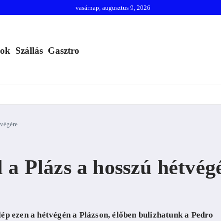
vasárnap, augusztus 9, 2026
mok
Szállás
Gasztro
tvégére
 a Plázs a hosszú hétvég
ép ezen a hétvégén a Plázson, élőben bulizhatunk a Pedro