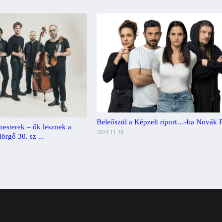
Beleőszül a Képzelt riport…-ba Novák P
esterek – ők lesznek a
2024.11.28.
rgő 30. sz ...