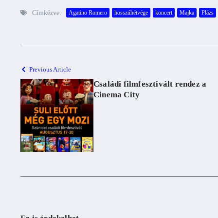
Címkézve:
Agatino Romero
hosszúhétvége
koncert
Majka
Plázs
Previous Article
Családi filmfesztivált rendez a
Cinema City