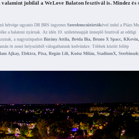
valamint jubilál a WeLove Balaton fesztivál is. Mindez és 
sszú hétvége ugyanis DR BRS ingyenes
Szerelemcsütörtök
ével indul a Plázs Mu
ke a balatoni nyárnak. Az idén 10. születésnapját ünneplő fesztivál az eddigi
akoznak, a nagyszínpadon
Bárány Attila, Bréda Bia, Bruno X Spacc, KKevin
yamán öt zenei helyszínből válogathatunk kedvünkre. Többek között fellép
am Ajkay, Elektra, Pixa, Regán Lili, Koósz Milán, StadiumX, Sterbinszk