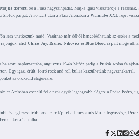
Majka
dörrenti be a Plázs nagyszínpadát. Majka igazi visszatérője a Plázsnak, 
a Siófok partját. A koncert után a Plázs Arénában a
Wannabe XXL
repít vissza
étfőn sem unatkozunk majd! Vasárnap már déltől hangolódhatunk az estére a me
a rajongók, ahol
Chriss Jay, Bruno, Nikovics és Blue Blood
is pult mögé állna
 a balatoni naplementébe, augusztus 19-én hétfőn pedig a Puskás Aréna felejthet
rton. Egy igazi őrült, forró rock and roll bulira készülhetünk nagyzenekarral,
sípőnket az örökzöld slágerekre.
unk: az Arénában csendül fel a nyár egyik legnagyobb slágere a Pedro Pedro, ug
tóbb és legkeresettebb producere lép fel a Truesounds Music legénysége,
Peter
 bennünket a hajnalba.