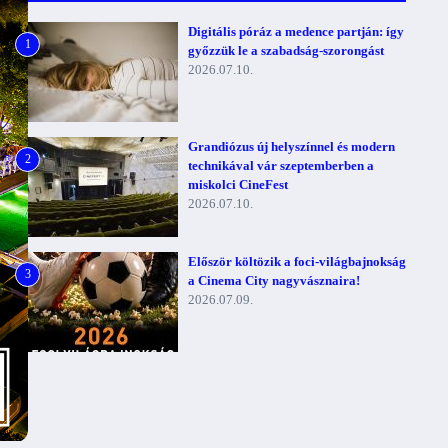
Digitális póráz a medence partján: így
1
győzzük le a szabadság-szorongást
2026.07.10.
Grandiózus új helyszínnel és modern
2
technikával vár szeptemberben a
miskolci CineFest
2026.07.10.
Először költözik a foci-világbajnokság
3
a Cinema City nagyvásznaira!
2026.07.09.