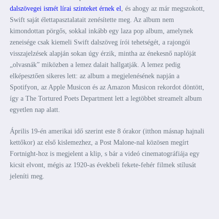
dalszövegei ismét lírai szinteket érnek el
, és ahogy az már megszokott,
Swift saját élettapasztalatait zenésítette meg. Az album nem
kimondottan pörgős, sokkal inkább egy laza pop album, amelynek
zeneisége csak kiemeli Swift dalszöveg írói tehetségét, a rajongói
visszajelzések alapján sokan úgy érzik, mintha az énekesnő naplóját
„olvasnák” miközben a lemez dalait hallgatják. A lemez pedig
elképesztően sikeres lett: az album a megjelenésének napján a
Spotifyon, az Apple Musicon és az Amazon Musicon rekordot döntött,
így a The Tortured Poets Department lett a legtöbbet streamelt album
egyetlen nap alatt.
Április 19-én amerikai idő szerint este 8 órakor (itthon másnap hajnali
kettőkor) az első kislemezhez, a Post Malone-nal közösen megírt
Fortnight-hoz is megjelent a klip, s bár a videó cinematográfiája egy
kicsit elvont, mégis az 1920-as évekbeli fekete-fehér filmek stílusát
jeleníti meg.