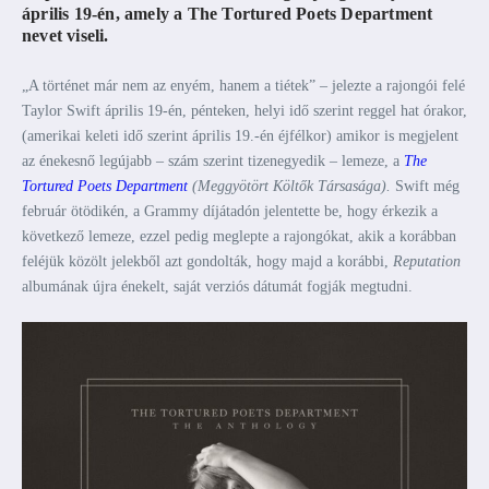
április 19-én, amely a The Tortured Poets Department
nevet viseli.
„A történet már nem az enyém, hanem a tiétek” – jelezte a rajongói felé
Taylor Swift április 19-én, pénteken, helyi idő szerint reggel hat órakor,
(amerikai keleti idő szerint április 19.-én éjfélkor) amikor is megjelent
az énekesnő legújabb – szám szerint tizenegyedik – lemeze, a
The
Tortured Poets Department
(Meggyötört Költők Társasága).
Swift még
február ötödikén, a Grammy díjátadón jelentette be, hogy érkezik a
következő lemeze, ezzel pedig meglepte a rajongókat, akik a korábban
feléjük közölt jelekből azt gondolták, hogy majd a korábbi,
Reputation
albumának újra énekelt, saját verziós dátumát fogják megtudni.