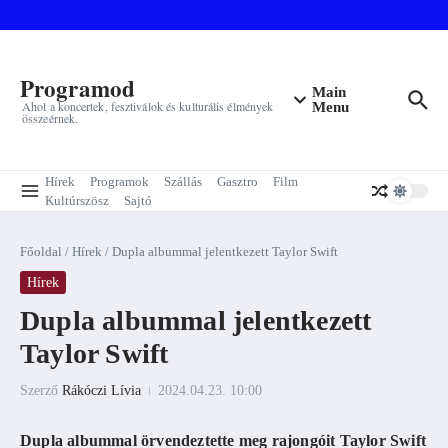
Ugrás a tartalomhoz
Programod
Main
Ahol a koncertek, fesztiválok és kulturális élmények
Menu
összeérnek.
Hírek
Programok
Szállás
Gasztro
Film
Kultúrszösz
Sajtó
Főoldal
/
Hírek
/
Dupla albummal jelentkezett Taylor Swift
Hírek
Dupla albummal jelentkezett
Taylor Swift
Szerző
Rákóczi Lívia
2024.04.23.
10:00
Dupla albummal örvendeztette meg rajongóit Taylor Swift