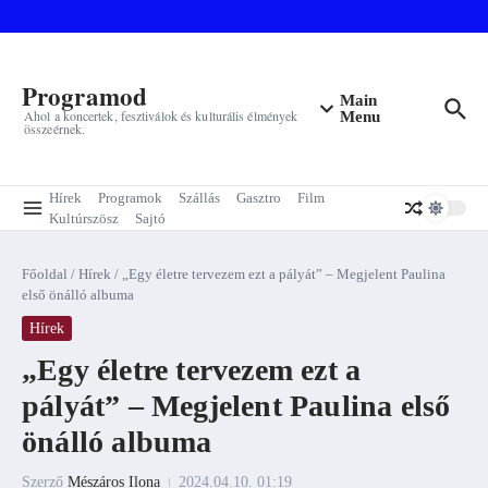
Ugrás a tartalomhoz
Programod
Main
Ahol a koncertek, fesztiválok és kulturális élmények
Menu
összeérnek.
Hírek
Programok
Szállás
Gasztro
Film
Kultúrszösz
Sajtó
Főoldal
/
Hírek
/
„Egy életre tervezem ezt a pályát” – Megjelent Paulina
első önálló albuma
Hírek
„Egy életre tervezem ezt a
pályát” – Megjelent Paulina első
önálló albuma
Szerző
Mészáros Ilona
2024.04.10.
01:19