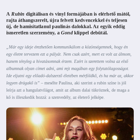
A
Rubin
digitálisan és vinyl formájában is elérhető mától,
rajta áthangszerelt, újra felvett kedvencekkel és teljesen
új, de hamisítatlanul paulinás dalokkal. Az egyik eddig
ismeretlen szerzemény, a
Gond
klippel debütál.
„Már egy ideje érezhetően kommunikálom a közönségemnek, hogy én
egy életre tervezem ezt a pályát. Nem csak azért, mert ez volt az álmom,
hanem tényleg a hivatásomnak érzem. Ezért is szerettem volna az első
albumnak olyan címet adni, ami rejt magában egy folytatólagosságot.
Ide eljutni egy előadó-dalszerző életében mérföldkő, és ha már az, akkor
legyen drágakő is”
– mesélte Paulina, aki szerint a rubin színe is jól
leírja azt a hangulatvilágot, amit az album dalai tükröznek, de maga a
kő is illeszkedik hozzá: a szenvedély, az életerő jelképe.