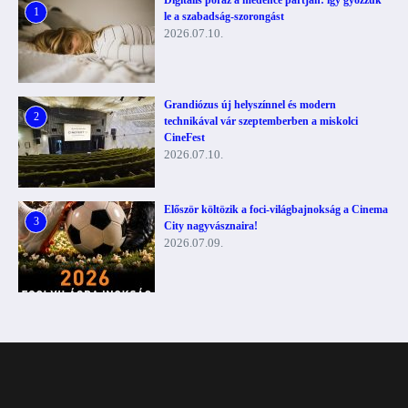
1
le a szabadság-szorongást
2026.07.10.
Grandiózus új helyszínnel és modern
2
technikával vár szeptemberben a miskolci
CineFest
2026.07.10.
Először költözik a foci-világbajnokság a Cinema
3
City nagyvásznaira!
2026.07.09.