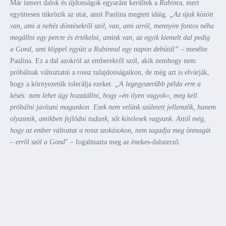
Már ismert dalok és újdonságok egyaránt kerültek a
Rubin
ra, mert
együttesen tükrözik az utat, amit Paulina megtett idáig.
„Az újak között
van, ami a nehéz döntésekről szól, van, ami arról, mennyire fontos néha
megállni egy percre és értékelni, amink van, az egyik kiemelt dal pedig
a Gond, ami klippel együtt a Rubinnal egy napon debütál”
– mesélte
Paulina. Ez a dal azokról az emberekről szól, akik nemhogy nem
próbálnak változtatni a rossz tulajdonságaikon, de még azt is elvárják,
hogy a környezetük tolerálja ezeket.
„A legegyszerűbb példa erre a
késés: nem lehet úgy hozzáállni, hogy »én ilyen vagyok«, meg kell
próbálni javítani magunkon. Ezek nem velünk született jellemzők, hanem
olyasmik, amikben fejlődni tudunk, sőt kötelesek vagyunk. Attól még,
hogy az ember változtat a rossz szokásokon, nem tagadja meg önmagát
– erről szól a Gond
” – fogalmazta meg az énekes-dalszerző.