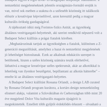
nemzetközi megjelenéseknek jelentős országimázs-formáló erejük is
van, mivel sok esetben a szakma és a szélesebb közönség itt találkozik
először a kreatívipar képviselőivel, azon keresztül pedig a magyar
kulturális örökség gazdagságával.
A tájékoztató idézi még Forintos-Szűcs Anitát, az ügynökség
általános vezérigazgató-helyettesét, aki szerint rendkívül népszerű volt a
Budapest Select kiállítás a prágai fiatalok körében.
„Meghatározónak tartjuk az ügynökségben a fiatalok, különösen a Z-
generáció megszólítását, amelyhez a hazai és nemzetközi megjelenések
jó lehetőséget biztosítanak. Ezek az alkalmak edukációs szerepet is
betöltenek, hiszen a széles közönség számára teszik elérhetővé,
láthatóvá a magyar kreatívipar széles spektrumát, akár az alkotókkal is
lehetőség van ilyenkor beszélgetni, bepillantani az alkotás hátterébe” –
emelte ki az általános vezérigazgató-helyettes.
A Budapest Select kiállítást Rossana Orlandi, a design LAB curated
by Rossana Orlandi program kurátora, a kortárs design nemzetközileg
elismert alakja, valamint a Szlovákiában és Csehországban több mint 20
éve megjelenő Dolce Vita kulturális magazin újságírói is
megtekintették. Emellett több gyűjtői érdeklődés érkezett – olvasható a