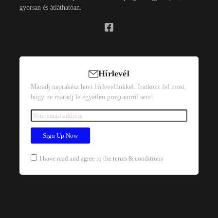
gyorsan és átláthatóan.
Hírlevél
Maradj naprakész havi hírlevelünkkel. Iratkozz fel most,
hogy ne maradj le egyetlen programról sem!
I have read and agree to the terms & conditions