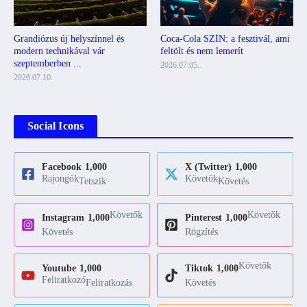
Grandiózus új helyszínnel és
Coca-Cola SZIN: a fesztivál, ami
modern technikával vár
feltölt és nem lemerít
szeptemberben ...
2026.07.05.
2026.07.10.
Social Icons
Facebook
1,000
X (Twitter)
1,000
Rajongók
Követők
Tetszik
Követés
Követők
Követők
Instagram
1,000
Pinterest
1,000
Követés
Rögzítés
Követők
Youtube
1,000
Tiktok
1,000
Feliratkozó
Feliratkozás
Követés