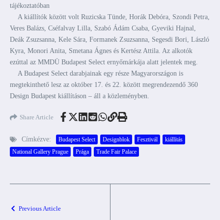
tájékoztatóban
A kiállítók között volt Ruzicska Tünde, Horák Debóra, Szondi Petra,
Veres Balázs, Cséfalvay Lilla, Szabó Ádám Csaba, Gyeviki Hajnal,
Deák Zsuzsanna, Kele Sára, Formanek Zsuzsanna, Segesdi Bori, László
Kyra, Monori Anita, Smetana Ágnes és Kertész Attila. Az alkotók
ezúttal az MMDÜ Budapest Select ernyőmárkája alatt jelentek meg.
A Budapest Select darabjainak egy része Magyarországon is
megtekinthető lesz az október 17. és 22. között megrendezendő 360
Design Budapest kiállításon – áll a közleményben.
Share Article
Címkézve:
Budapest Select
Designblok
Fesztivál
kiállítás
National Gallery Prague
Prága
Trade Fair Palace
Previous Article