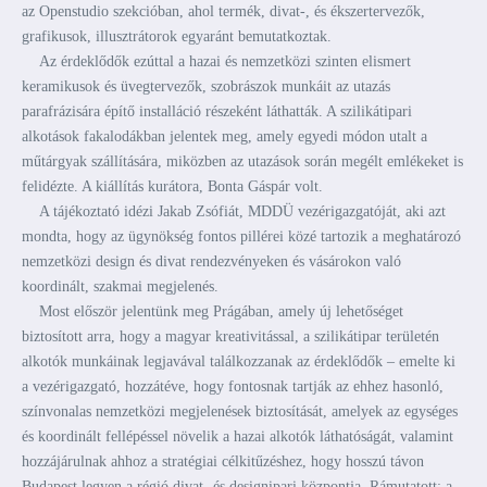
az Openstudio szekcióban, ahol termék, divat-, és ékszertervezők,
grafikusok, illusztrátorok egyaránt bemutatkoztak.
Az érdeklődők ezúttal a hazai és nemzetközi szinten elismert
keramikusok és üvegtervezők, szobrászok munkáit az utazás
parafrázisára építő installáció részeként láthatták. A szilikátipari
alkotások fakalodákban jelentek meg, amely egyedi módon utalt a
műtárgyak szállítására, miközben az utazások során megélt emlékeket is
felidézte. A kiállítás kurátora, Bonta Gáspár volt.
A tájékoztató idézi Jakab Zsófiát, MDDÜ vezérigazgatóját, aki azt
mondta, hogy az ügynökség fontos pillérei közé tartozik a meghatározó
nemzetközi design és divat rendezvényeken és vásárokon való
koordinált, szakmai megjelenés.
Most először jelentünk meg Prágában, amely új lehetőséget
biztosított arra, hogy a magyar kreativitással, a szilikátipar területén
alkotók munkáinak legjavával találkozzanak az érdeklődők – emelte ki
a vezérigazgató, hozzátéve, hogy fontosnak tartják az ehhez hasonló,
színvonalas nemzetközi megjelenések biztosítását, amelyek az egységes
és koordinált fellépéssel növelik a hazai alkotók láthatóságát, valamint
hozzájárulnak ahhoz a stratégiai célkitűzéshez, hogy hosszú távon
Budapest legyen a régió divat- és designipari központja. Rámutatott: a