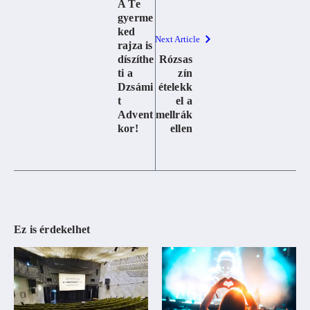
A Te
gyerme
ked
Next Article
rajza is
díszíthe
Rózsas
ti a
zín
Dzsámi
ételekk
t
el a
Advent
mellrák
kor!
ellen
Ez is érdekelhet