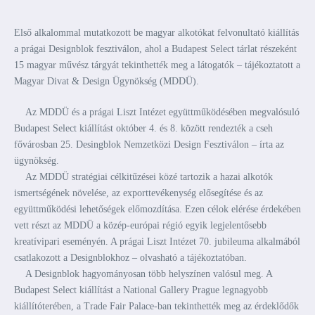
Első alkalommal mutatkozott be magyar alkotókat felvonultató kiállítás
a prágai Designblok fesztiválon, ahol a Budapest Select tárlat részeként
15 magyar művész tárgyát tekinthették meg a látogatók – tájékoztatott a
Magyar Divat & Design Ügynökség (MDDÜ).
Az MDDÜ és a prágai Liszt Intézet együttműködésében megvalósuló
Budapest Select kiállítást október 4. és 8. között rendezték a cseh
fővárosban 25. Desingblok Nemzetközi Design Fesztiválon – írta az
ügynökség.
Az MDDÜ stratégiai célkitűzései közé tartozik a hazai alkotók
ismertségének növelése, az exporttevékenység elősegítése és az
együttműködési lehetőségek előmozdítása. Ezen célok elérése érdekében
vett részt az MDDÜ a közép-európai régió egyik legjelentősebb
kreatívipari eseményén. A prágai Liszt Intézet 70. jubileuma alkalmából
csatlakozott a Designblokhoz – olvasható a tájékoztatóban.
A Designblok hagyományosan több helyszínen valósul meg. A
Budapest Select kiállítást a National Gallery Prague legnagyobb
kiállítóterében, a Trade Fair Palace-ban tekinthették meg az érdeklődők