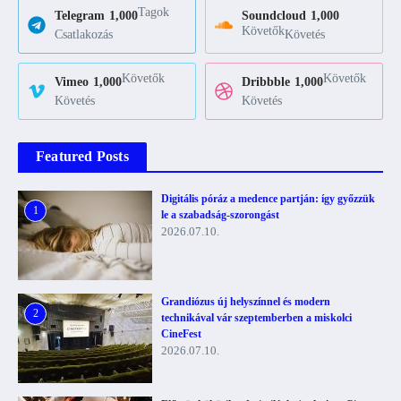
Tagok
Telegram
1,000
Soundcloud
1,000
Követők
Csatlakozás
Követés
Követők
Követők
Vimeo
1,000
Dribbble
1,000
Követés
Követés
Featured Posts
Digitális póráz a medence partján: így győzzük
1
le a szabadság-szorongást
2026.07.10.
Grandiózus új helyszínnel és modern
2
technikával vár szeptemberben a miskolci
CineFest
2026.07.10.