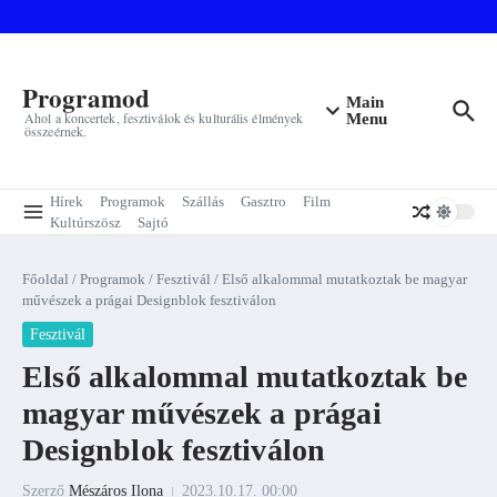
Ugrás a tartalomhoz
Programod
Main
Ahol a koncertek, fesztiválok és kulturális élmények
Menu
összeérnek.
Hírek
Programok
Szállás
Gasztro
Film
Kultúrszösz
Sajtó
Főoldal
/
Programok
/
Fesztivál
/
Első alkalommal mutatkoztak be magyar
művészek a prágai Designblok fesztiválon
Fesztivál
Első alkalommal mutatkoztak be
magyar művészek a prágai
Designblok fesztiválon
Szerző
Mészáros Ilona
2023.10.17.
00:00