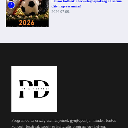
Először költözik a foci-világbajnokság a Cinema
3
City nagyvásznaira!
2026.07.09.
Programod az ország eseményeinek gyűjtőpontja: minden fontos
koncert, fesztivál, sport- és kulturális program egy helyen,