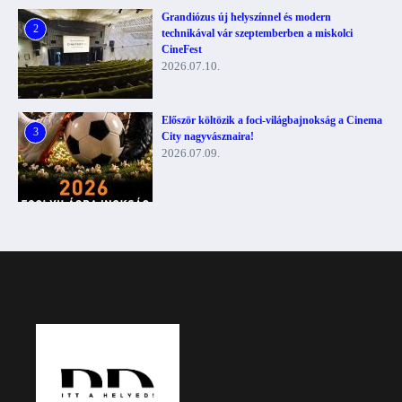
Grandiózus új helyszínnel és modern
2
technikával vár szeptemberben a miskolci
CineFest
2026.07.10.
Először költözik a foci-világbajnokság a Cinema
3
City nagyvásznaira!
2026.07.09.