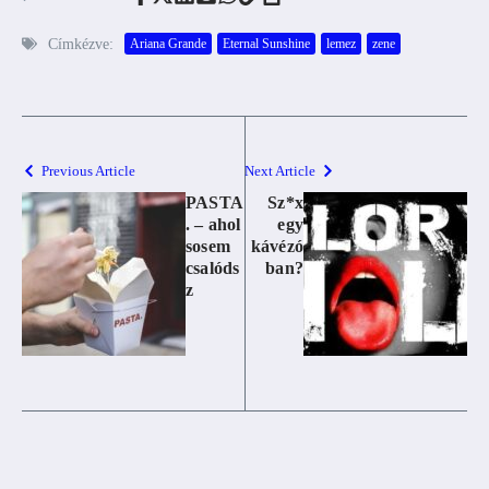
Címkézve:
Ariana Grande
Eternal Sunshine
lemez
zene
Previous Article
Next Article
PASTA
Sz*x
. – ahol
egy
sosem
kávézó
csalóds
ban?
z