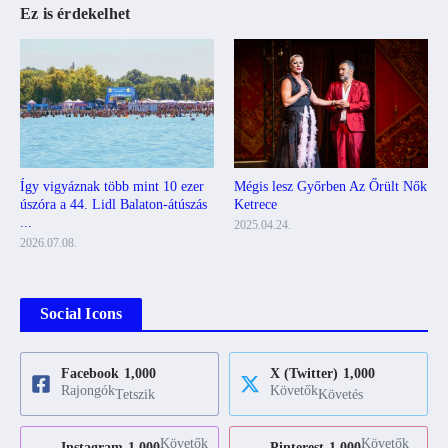
Ez is érdekelhet
Mégis lesz Győrben Az Őrült Nők
Így vigyáznak több mint 10 ezer
Ketrece
úszóra a 44. Lidl Balaton-átúszás
...
2025.04.24.
2026.07.08.
Social Icons
Facebook
1,000
X (Twitter)
1,000
Rajongók
Követők
Tetszik
Követés
Követők
Követők
Instagram
1,000
Pinterest
1,000