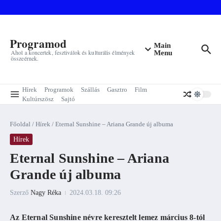
Ugrás a tartalomhoz
Programod
Main
Ahol a koncertek, fesztiválok és kulturális élmények
Menu
összeérnek.
Hírek
Programok
Szállás
Gasztro
Film
Kultúrszösz
Sajtó
Főoldal
/
Hírek
/
Eternal Sunshine – Ariana Grande új albuma
Hírek
Eternal Sunshine – Ariana
Grande új albuma
Szerző
Nagy Réka
2024.03.18.
09:26
Az Eternal Sunshine névre keresztelt lemez március 8-tól