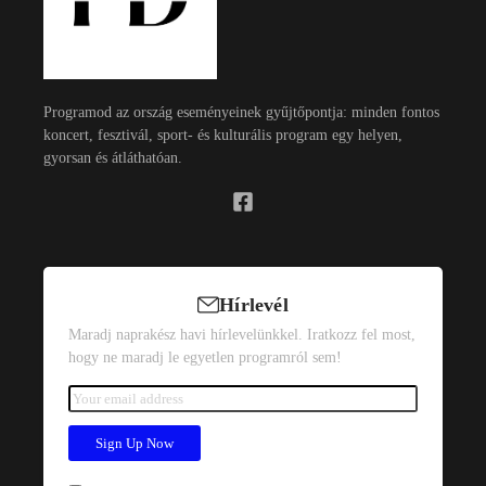
Programod az ország eseményeinek gyűjtőpontja: minden fontos
koncert, fesztivál, sport- és kulturális program egy helyen,
gyorsan és átláthatóan.
Hírlevél
Maradj naprakész havi hírlevelünkkel. Iratkozz fel most,
hogy ne maradj le egyetlen programról sem!