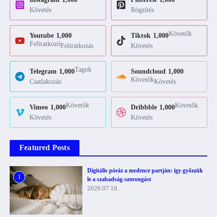
Követés
Rögzítés
Követők
Youtube
1,000
Tiktok
1,000
Feliratkozó
Feliratkozás
Követés
Tagok
Telegram
1,000
Soundcloud
1,000
Követők
Csatlakozás
Követés
Követők
Követők
Vimeo
1,000
Dribbble
1,000
Követés
Követés
Featured Posts
Digitális póráz a medence partján: így győzzük
1
le a szabadság-szorongást
2026.07.10.