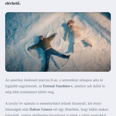
elérhető.
Az amerikai énekesnő március 8-án, a nemzetközi nőnapon adta ki
legújabb nagylemezét, az
Eternal Sunshine-t
, amelyet sok dallal és
még több érzelemmel töltött meg.
A tavalyi év számára is eseményekkel telinek bizonyult, két évnyi
házasságuk után
Dalton Gomez
-zel úgy döntöttek, hogy külön utakon
folytatják, melyet októberben hivatalossá is tettek a válási papírokkal.