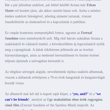
Bár a pár júliusban szakított, pár héttel később Ariana már
Ethan
Slater
-rel kezdett járni, aki akkor szintén házas volt. Azóta a színész-
énekes szakított feleségével, jelenleg szünetet tartanak, viszont
összeköltözött az énekesnővel és a kapcsolatuk is publikus.
Ez csupán kontextus szempontjából fontos, ugyanis az
Eternal
Sunshine
ezen eseményekről szól. Míg első három számában Ariana a
szakításáról és válásáról énekel, a következőkben új kapcsolatáról nyílik
meg a rajongóinak. A dalok tökéletesen jellemzik azt az érzelmi
bizonytalanságot, amin az énekesnő keresztülment és őszinte érzései
teljesen átjönnek a szövegeken keresztül is.
Az elégikus szövegek alapján, nevezhetnénk tipikus szakítós albumnak,
viszont a dallamok erőteljesen a 70-es évek hangulatát és hangzásvilágát
hozzák vissza.
Az albumról már két dal is kapott saját klipet, a
‘yes, and?’
és a
‘we
can’t be friends’
, amelyet az E
gy makulátlan elme örök ragyogása
című film
(Eternal Sunshine of the Spotless Mind) inspirált. Az