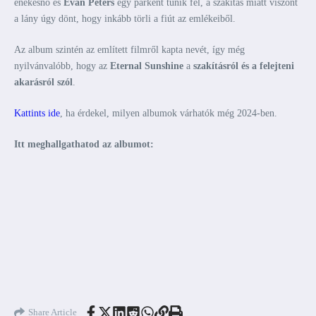
énekesnő és
Evan Peters
egy párként tűnik fel, a szakítás miatt viszont
a lány úgy dönt, hogy inkább törli a fiút az emlékeiből.
Az album szintén az említett filmről kapta nevét, így még
nyilvánvalóbb, hogy az
Eternal Sunshine
a
szakításról és a felejteni
akarásról szól
.
Kattints ide
, ha érdekel, milyen albumok várhatók még 2024-ben.
Itt meghallgathatod az albumot:
Share Article