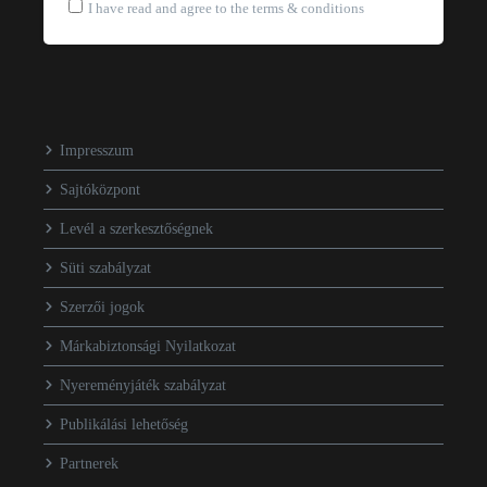
I have read and agree to the terms & conditions
Impresszum
Sajtóközpont
Levél a szerkesztőségnek
Süti szabályzat
Szerzői jogok
Márkabiztonsági Nyilatkozat
Nyereményjáték szabályzat
Publikálási lehetőség
Partnerek