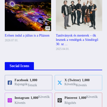
Erősen indul a július is a Plázson
Tanítványok és mesterek – ők
lesznek a vendégek a Söndörgő
2026.07.01.
30. sz ...
2025.04.01.
Social Icons
Facebook
1,000
X (Twitter)
1,000
Rajongók
Követők
Tetszik
Követés
Követők
Követők
Instagram
1,000
Pinterest
1,000
Követés
Rögzítés