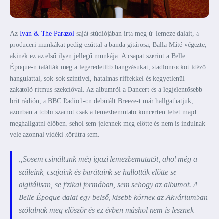
Az
Ivan & The Parazol
saját stúdiójában írta meg új lemeze dalait, a
produceri munkákat pedig ezúttal a banda gitárosa, Balla Máté végezte,
akinek ez az első ilyen jellegű munkája. A csapat szerint a Belle
Époque-n találták meg a legeredetibb hangzásukat, stadionrockot idéző
hangulattal, sok-sok szintivel, hatalmas riffekkel és kegyetlenül
zakatoló ritmus szekcióval. Az albumról a Dancert és a legjelentősebb
brit rádión, a BBC Radio1-on debütált Breeze-t már hallgathatjuk,
azonban a többi számot csak a lemezbemutató koncerten lehet majd
meghallgatni élőben, sehol sem jelennek meg előtte és nem is indulnak
vele azonnal vidéki körútra sem.
„Sosem csináltunk még igazi lemezbemutatót, ahol még a
szüleink, csajaink és barátaink se hallották előtte se
digitálisan, se fizikai formában, sem sehogy az albumot. A
Belle Époque dalai egy belső, kisebb körnek az Akváriumban
szólalnak meg először és ez évben máshol nem is lesznek