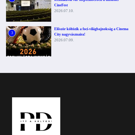
CineFest
2026.07.10.
Először költözik a foci-világbajnokság a Cinema
3
City nagyvásznaira!
2026.07.09.