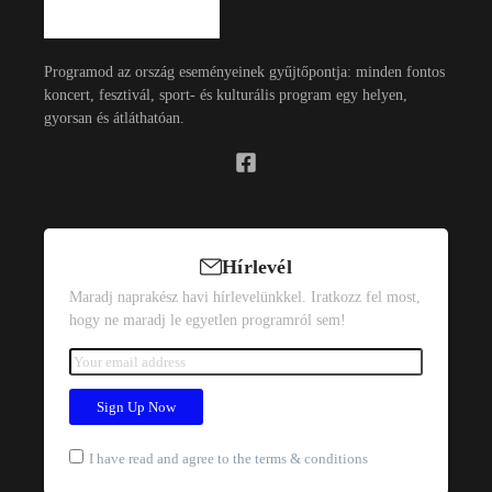
Programod az ország eseményeinek gyűjtőpontja: minden fontos
koncert, fesztivál, sport- és kulturális program egy helyen,
gyorsan és átláthatóan.
Hírlevél
Maradj naprakész havi hírlevelünkkel. Iratkozz fel most,
hogy ne maradj le egyetlen programról sem!
I have read and agree to the terms & conditions