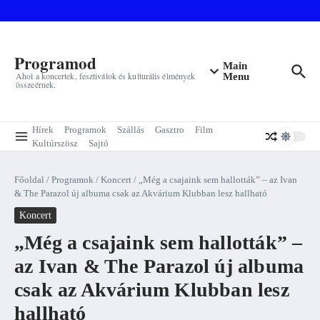
Ugrás a tartalomhoz
Programod
Main
Ahol a koncertek, fesztiválok és kulturális élmények
Menu
összeérnek.
Hírek
Programok
Szállás
Gasztro
Film
Kultúrszösz
Sajtó
Főoldal
/
Programok
/
Koncert
/
„Még a csajaink sem hallották” – az Ivan
& The Parazol új albuma csak az Akvárium Klubban lesz hallható
Koncert
„Még a csajaink sem hallották” –
az Ivan & The Parazol új albuma
csak az Akvárium Klubban lesz
hallható