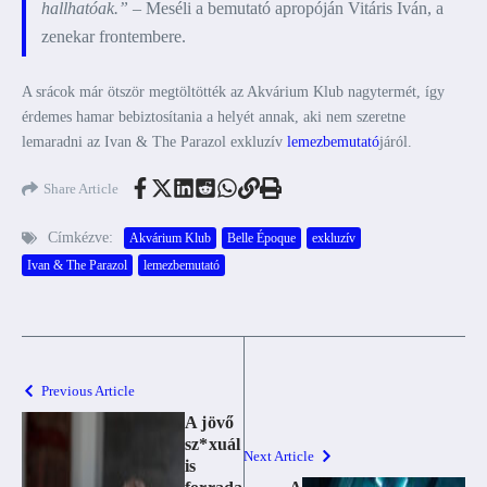
hallhatóak.”
– Meséli a bemutató apropóján Vitáris Iván, a
zenekar frontembere.
A srácok már ötször megtöltötték az Akvárium Klub nagytermét, így
érdemes hamar bebiztosítania a helyét annak, aki nem szeretne
lemaradni az Ivan & The Parazol exkluzív
lemezbemutató
járól.
Share Article
Címkézve:
Akvárium Klub
Belle Époque
exkluzív
Ivan & The Parazol
lemezbemutató
Previous Article
A jövő
sz*xuál
Next Article
is