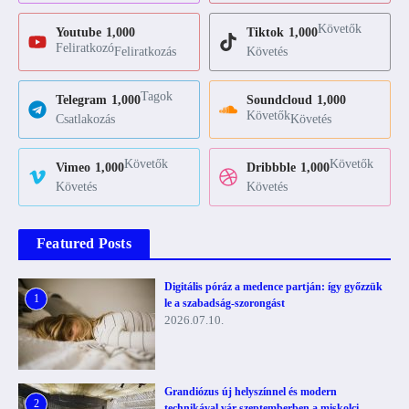
Követők
Youtube
1,000
Tiktok
1,000
Feliratkozó
Feliratkozás
Követés
Tagok
Telegram
1,000
Soundcloud
1,000
Követők
Csatlakozás
Követés
Követők
Követők
Vimeo
1,000
Dribbble
1,000
Követés
Követés
Featured Posts
Digitális póráz a medence partján: így győzzük
1
le a szabadság-szorongást
2026.07.10.
Grandiózus új helyszínnel és modern
2
technikával vár szeptemberben a miskolci