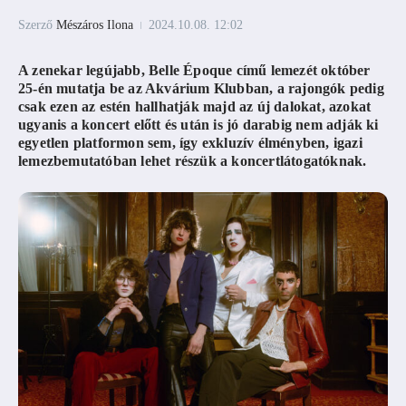
Szerző
Mészáros Ilona
2024.10.08.
12:02
A zenekar legújabb, Belle Époque című lemezét október
25-én mutatja be az Akvárium Klubban, a rajongók pedig
csak ezen az estén hallhatják majd az új dalokat, azokat
ugyanis a koncert előtt és után is jó darabig nem adják ki
egyetlen platformon sem, így exkluzív élményben, igazi
lemezbemutatóban lehet részük a koncertlátogatóknak.