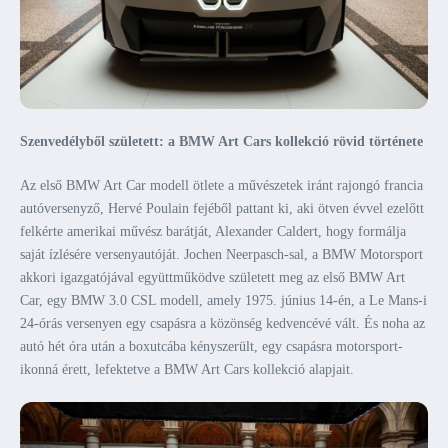
Szenvedélyből született: a BMW Art Cars kollekció rövid története
Az első BMW Art Car modell ötlete a művészetek iránt rajongó francia
autóversenyző, Hervé Poulain fejéből pattant ki, aki ötven évvel ezelőtt
felkérte amerikai művész barátját, Alexander Caldert, hogy formálja
saját ízlésére versenyautóját. Jochen Neerpasch-sal, a BMW Motorsport
akkori igazgatójával együttműködve született meg az első BMW Art
Car, egy BMW 3.0 CSL modell, amely 1975. június 14-én, a Le Mans-i
24-órás versenyen egy csapásra a közönség kedvencévé vált. És noha az
autó hét óra után a boxutcába kényszerült, egy csapásra motorsport-
ikonná érett, lefektetve a BMW Art Cars kollekció alapjait.