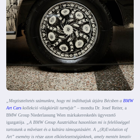
„Megtiszteltetés számunkra, hogy mi indíthatjuk útjára Bécsben a
BMW
Art Cars
kollekció világkörüli turnéját”
– mondta Dr. Josef Reiter, a
BMW Group Niederlassung Wien márkakereskedés ügyvezető
igazgatója.
„A BMW Group Ausztriához hasonlóan mi is felelősséggel
tartozunk a művészet és a kultúra támogatásáért. A „(R)Evolution of
Art” esemény is része azon elkötelezettségünknek, amely mentén kreatív