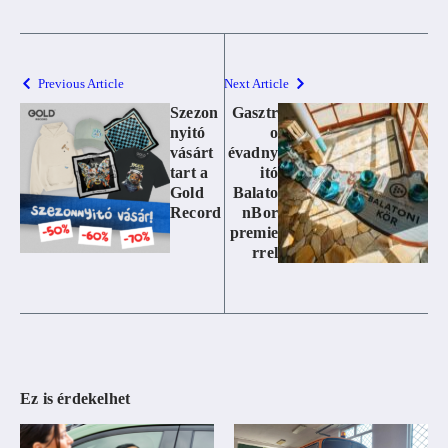
Previous Article
Next Article
Szezon
Gasztr
nyitó
o
vásárt
évadny
tart a
itó
Gold
Balato
Record
nBor
premie
rrel
Ez is érdekelhet