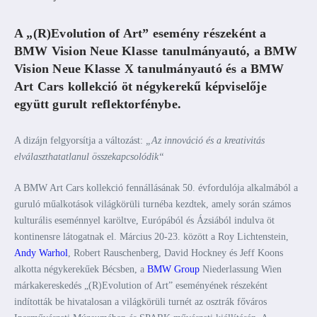
A „(R)Evolution of Art” esemény részeként a
BMW Vision Neue Klasse tanulmányautó, a BMW
Vision Neue Klasse X tanulmányautó és a BMW
Art Cars kollekció öt négykerekű képviselője
együtt gurult reflektorfénybe.
A dizájn felgyorsítja a változást:
„Az innováció és a kreativitás
elválaszthatatlanul összekapcsolódik“
A BMW Art Cars kollekció fennállásának 50. évfordulója alkalmából a
guruló műalkotások világkörüli turnéba kezdtek, amely során számos
kulturális eseménnyel karöltve, Európából és Ázsiából indulva öt
kontinensre látogatnak el. Március 20-23. között a Roy Lichtenstein,
Andy Warhol
, Robert Rauschenberg, David Hockney és Jeff Koons
alkotta négykerekűek Bécsben, a
BMW Group
Niederlassung Wien
márkakereskedés „(R)Evolution of Art” eseményének részeként
indították be hivatalosan a világkörüli turnét az osztrák főváros