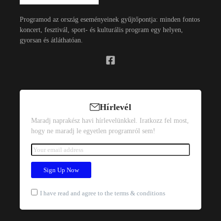
Programod az ország eseményeinek gyűjtőpontja: minden fontos
koncert, fesztivál, sport- és kulturális program egy helyen,
gyorsan és átláthatóan.
Hírlevél
Maradj naprakész havi hírlevelünkkel. Iratkozz fel most,
hogy ne maradj le egyetlen programról sem!
I have read and agree to the terms & conditions