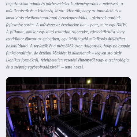
impulzusokat adunk és párbeszédeket kezdeményezünk a művészek, a
műalkotásaik és a közönség között. Hisszük, hogy az innováció és a
kreativitás elválaszthatatlanul összekapcsolódik – akárcsak autóink
fejlesztése során. A művészet az érzelmekre hat – pont, mint egy BMW.
A pillanat, amikor egy autó osztatlan rajongást, rácsodálkozást vagy
csodálatot ébreszt az emberben, egy lebilincselő műalkotás átéléséhez
hasonlítható. A tervezők és a mérnökök azon dolgoznak, hogy ne csupán
funkcionalitást, de érzelmi kötődést is alkossanak – legyen szó akár
ikonikus formákról, felejthetetlen vezetési élményről vagy a technológia
és a szépség egybeolvadásáról”
– tette hozzá.