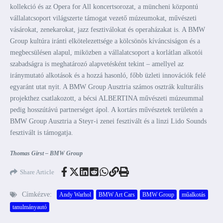
kollekció és az Opera for All koncertsorozat, a müncheni központú
vállalatcsoport világszerte támogat vezető múzeumokat, művészeti
vásárokat, zenekarokat, jazz fesztiválokat és operaházakat is. A BMW
Group kultúra iránti elkötelezettsége a kölcsönös kíváncsiságon és a
megbecsülésen alapul, miközben a vállalatcsoport a korlátlan alkotói
szabadságra is meghatározó alapvetésként tekint – amellyel az
iránymutató alkotások és a hozzá hasonló, főbb üzleti innovációk felé
egyaránt utat nyit. A BMW Group Ausztria számos osztrák kulturális
projekthez csatlakozott, a bécsi ALBERTINA művészeti múzeummal
pedig hosszútávú partnerséget ápol. A kortárs művészetek területén a
BMW Group Ausztria a Steyr-i zenei fesztivált és a linzi Lido Sounds
fesztivált is támogatja.
Thomas Girst – BMW Group
Share Article
Címkézve:
Andy Warhol
BMW Art Cars
BMW Group
műalkotás
tanulmányautó