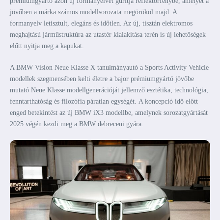
prémiumgyártó azon új formanyelvét gurítja reflektorfénybe, amelyet a
jövőben a márka számos modellsorozata megörököl majd. A
formanyelv letisztult, elegáns és időtlen. Az új, tisztán elektromos
meghajtású járműstruktúra az utastér kialakítása terén is új lehetőségek
előtt nyitja meg a kapukat.
A BMW Vision Neue Klasse X tanulmányautó a Sports Activity Vehicle
modellek szegmensében kelti életre a bajor prémiumgyártó jövőbe
mutató Neue Klasse modellgenerációját jellemző esztétika, technológia,
fenntarthatóság és filozófia páratlan egységét. A koncepció idő előtt
enged betekintést az új BMW iX3 modellbe, amelynek sorozatgyártását
2025 végén kezdi meg a BMW debreceni gyára.