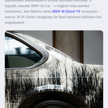
Iparművészeti Múzeumában és SPARK művészeti kiállításán. A
legújabb, huszadik BMW Art Car – a világhírű etióp-amerikai
festőművész, Julie Mehretu ihlette
BMW M Hybrid V8
versenyautó –
március 28-30. között a hongkongi Art Basel művészeti kiállításon lesz
megtekinthető.