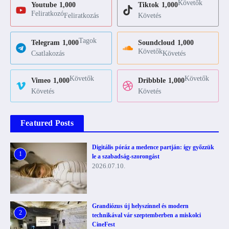
Követők
Youtube
1,000
Tiktok
1,000
Feliratkozó
Feliratkozás
Követés
Tagok
Telegram
1,000
Soundcloud
1,000
Követők
Csatlakozás
Követés
Követők
Követők
Vimeo
1,000
Dribbble
1,000
Követés
Követés
Featured Posts
Digitális póráz a medence partján: így győzzük
1
le a szabadság-szorongást
2026.07.10.
Grandiózus új helyszínnel és modern
2
technikával vár szeptemberben a miskolci
CineFest