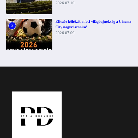
2026.07.10.
Először költözik a foci-világbajnokság a Cinema
3
City nagyvásznaira!
2026.07.09.