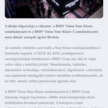
A dizájn felgyorsítja a változást: a BMW Vision Neue Klasse
tanulmányautó és a BMW Vision Neue Klasse X tanulmányautó
most először szerepelt együtt Bécsben
Az esemény részeként a szervezők a Neue Klasse tanulmányautókba is
betekintést engedtek. A NEUE KLASSE modellgeneráció
sorozatgyártásának beindításával a BMW Group már idén év végén
valóra váltja a mobilitás jövőjét. Menetdinamika, hajtáslánc,
akkumulátor-technológia, vezérléskoncepció, digitalizáció: a mérnökök
ezen aspektusok mindegyikét jelentős mértékben továbbfejlesztették, sőt
mi több, némely esetben generációkat ugrottak előre.
A BMW Vision Neue Klasse tanulmányautóval a BMW Group
bemutatja, hogyan fog kinézni a BMW márka középpontját alkotó
modellpaletta következő generációja. A koncepció a bajor