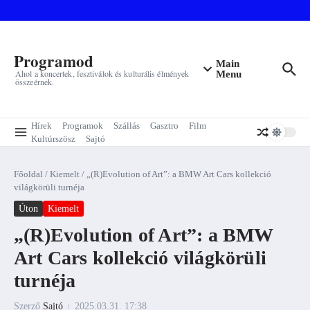
Ugrás a tartalomhoz
Programod
Main
Ahol a koncertek, fesztiválok és kulturális élmények
Menu
összeérnek.
Hírek
Programok
Szállás
Gasztro
Film
Kultúrszösz
Sajtó
Főoldal
/
Kiemelt
/
„(R)Evolution of Art”: a BMW Art Cars kollekció
világkörüli turnéja
Úton
Kiemelt
„(R)Evolution of Art”: a BMW
Art Cars kollekció világkörüli
turnéja
Szerző
Sajtó
2025.03.31.
17:38