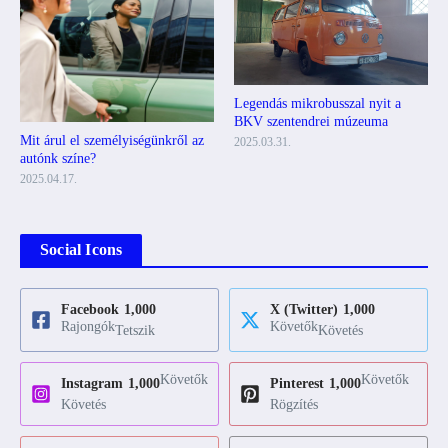
Legendás mikrobusszal nyit a
BKV szentendrei múzeuma
Mit árul el személyiségünkről az
2025.03.31.
autónk színe?
2025.04.17.
Social Icons
Facebook
1,000
X (Twitter)
1,000
Rajongók
Követők
Tetszik
Követés
Követők
Követők
Instagram
1,000
Pinterest
1,000
Követés
Rögzítés