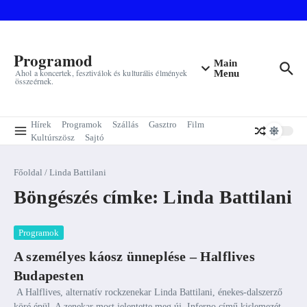
Ugrás a tartalomhoz
Programod
Main
Ahol a koncertek, fesztiválok és kulturális élmények
Menu
összeérnek.
Hírek
Programok
Szállás
Gasztro
Film
Kultúrszösz
Sajtó
Főoldal
/
Linda Battilani
Böngészés címke: Linda Battilani
Programok
A személyes káosz ünneplése – Halflives
Budapesten
A Halflives, alternatív rockzenekar Linda Battilani, énekes-dalszerző
köré épül. A zenekar most jelentette meg új, Inferno című kislemezét,