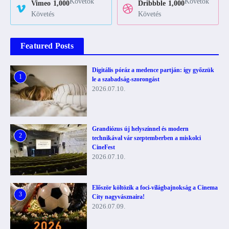
Követők
Követők
Vimeo
1,000
Dribbble
1,000
Követés
Követés
Featured Posts
Digitális póráz a medence partján: így győzzük
1
le a szabadság-szorongást
2026.07.10.
Grandiózus új helyszínnel és modern
2
technikával vár szeptemberben a miskolci
CineFest
2026.07.10.
Először költözik a foci-világbajnokság a Cinema
3
City nagyvásznaira!
2026.07.09.