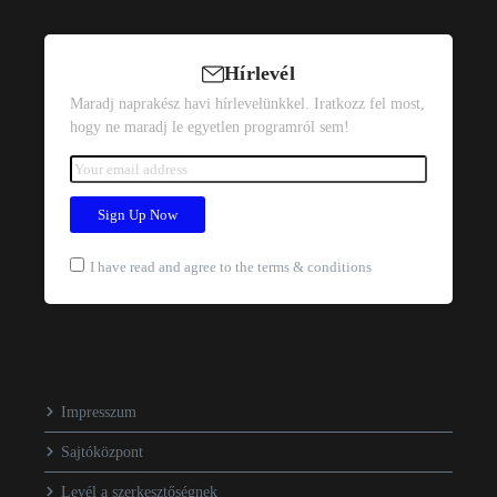
Hírlevél
Maradj naprakész havi hírlevelünkkel. Iratkozz fel most,
hogy ne maradj le egyetlen programról sem!
I have read and agree to the terms & conditions
Impresszum
Sajtóközpont
Levél a szerkesztőségnek