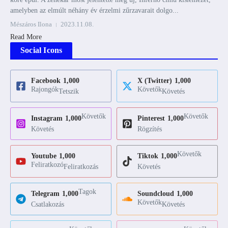
amelyben az elmúlt néhány év érzelmi zűrzavarait dolgo...
Mészáros Ilona
2023.11.08.
Read More
Social Icons
Facebook
1,000
X (Twitter)
1,000
Rajongók
Követők
Tetszik
Követés
Követők
Követők
Instagram
1,000
Pinterest
1,000
Követés
Rögzítés
Követők
Youtube
1,000
Tiktok
1,000
Feliratkozó
Feliratkozás
Követés
Tagok
Telegram
1,000
Soundcloud
1,000
Követők
Csatlakozás
Követés