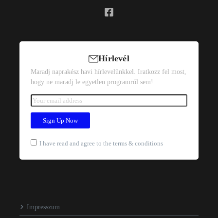
Hírlevél
Maradj naprakész havi hírlevelünkkel. Iratkozz fel most,
hogy ne maradj le egyetlen programról sem!
I have read and agree to the terms & conditions
Impresszum