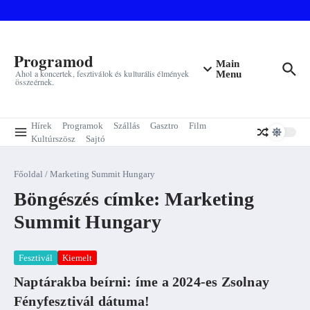
Ugrás a tartalomhoz
Programod
Main
Ahol a koncertek, fesztiválok és kulturális élmények
Menu
összeérnek.
Hírek
Programok
Szállás
Gasztro
Film
Kultúrszösz
Sajtó
Főoldal
/
Marketing Summit Hungary
Böngészés címke: Marketing
Summit Hungary
Fesztivál
Kiemelt
Naptárakba beírni: íme a 2024-es Zsolnay
Fényfesztivál dátuma!