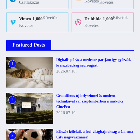
Követők
Csatlakozás
Követés
Követők
Követők
Vimeo
1,000
Dribbble
1,000
Követés
Követés
Featured Posts
Digitális póráz a medence partján: így győzzük
1
le a szabadság-szorongást
2026.07.10.
Grandiózus új helyszínnel és modern
2
technikával vár szeptemberben a miskolci
CineFest
2026.07.10.
Először költözik a foci-világbajnokság a Cinema
3
City nagyvásznaira!