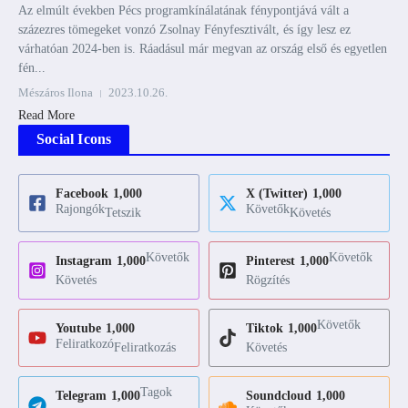
Az elmúlt években Pécs programkínálatának fénypontjává vált a
százezres tömegeket vonzó Zsolnay Fényfesztivált, és így lesz ez
várhatóan 2024-ben is. Ráadásul már megvan az ország első és egyetlen
fén...
Mészáros Ilona
2023.10.26.
Read More
Social Icons
Facebook
1,000
X (Twitter)
1,000
Rajongók
Követők
Tetszik
Követés
Követők
Követők
Instagram
1,000
Pinterest
1,000
Követés
Rögzítés
Követők
Youtube
1,000
Tiktok
1,000
Feliratkozó
Feliratkozás
Követés
Tagok
Telegram
1,000
Soundcloud
1,000