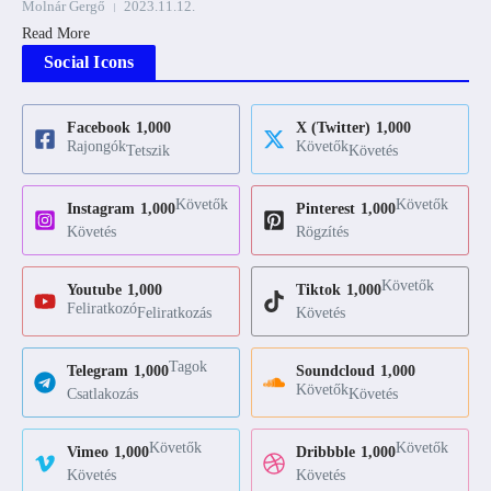
Molnár Gergő
2023.11.12.
Read More
Social Icons
Facebook
1,000
X (Twitter)
1,000
Rajongók
Követők
Tetszik
Követés
Követők
Követők
Instagram
1,000
Pinterest
1,000
Követés
Rögzítés
Követők
Youtube
1,000
Tiktok
1,000
Feliratkozó
Feliratkozás
Követés
Tagok
Telegram
1,000
Soundcloud
1,000
Követők
Csatlakozás
Követés
Követők
Követők
Vimeo
1,000
Dribbble
1,000
Követés
Követés