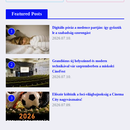
Featured Posts
Digitális póráz a medence partján: így győzzük
1
le a szabadság-szorongást
2026.07.10.
Grandiózus új helyszínnel és modern
2
technikával vár szeptemberben a miskolci
CineFest
2026.07.10.
Először költözik a foci-világbajnokság a Cinema
3
City nagyvásznaira!
2026.07.09.