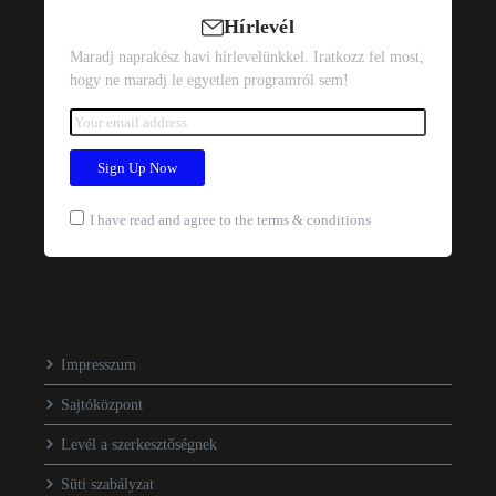
Hírlevél
Maradj naprakész havi hírlevelünkkel. Iratkozz fel most,
hogy ne maradj le egyetlen programról sem!
I have read and agree to the terms & conditions
Impresszum
Sajtóközpont
Levél a szerkesztőségnek
Süti szabályzat