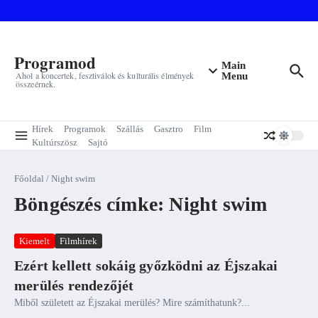
Ugrás a tartalomhoz
Programod
Main
Ahol a koncertek, fesztiválok és kulturális élmények
Menu
összeérnek.
Hírek
Programok
Szállás
Gasztro
Film
Kultúrszösz
Sajtó
Főoldal
/
Night swim
Böngészés címke: Night swim
Kiemelt
Filmhírek
Ezért kellett sokáig győzködni az Éjszakai
merülés rendezőjét
Miből született az Éjszakai merülés? Mire számíthatunk?...