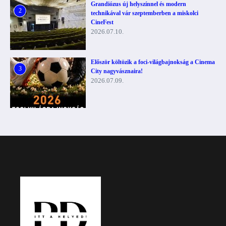
Grandiózus új helyszínnel és modern
2
technikával vár szeptemberben a miskolci
CineFest
2026.07.10.
Először költözik a foci-világbajnokság a Cinema
3
City nagyvásznaira!
2026.07.09.