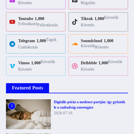
Követés
Rögzítés
Követők
Youtube
1,000
Tiktok
1,000
Feliratkozó
Feliratkozás
Követés
Tagok
Telegram
1,000
Soundcloud
1,000
Követők
Csatlakozás
Követés
Követők
Követők
Vimeo
1,000
Dribbble
1,000
Követés
Követés
Featured Posts
Digitális póráz a medence partján: így győzzük
1
le a szabadság-szorongást
2026.07.10.