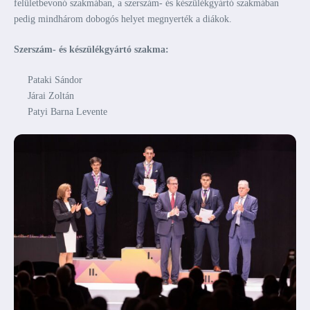
felületbevonó szakmában, a szerszám- és készülékgyártó szakmában
pedig mindhárom dobogós helyet megnyerték a diákok.
Szerszám- és készülékgyártó szakma:
Pataki Sándor
Járai Zoltán
Patyi Barna Levente