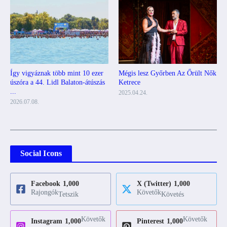
Mégis lesz Győrben Az Őrült Nők
Így vigyáznak több mint 10 ezer
Ketrece
úszóra a 44. Lidl Balaton-átúszás
...
2025.04.24.
2026.07.08.
Social Icons
Facebook
1,000
X (Twitter)
1,000
Rajongók
Követők
Tetszik
Követés
Követők
Követők
Instagram
1,000
Pinterest
1,000