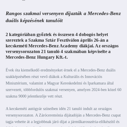
Rangos szakmai versenyen díjazták a Mercedes-Benz
duális képzésének tanulóit
2 kategóriában győztek és összesen 4 dobogós helyet
szereztek a
Szakma Sztár Fesztiválon
április 26-án a
kecskeméti Mercedes-Benz Academy diákjai. Az országos
versenysorozaton 21 tanuló 4 szakmában képviselte a
Mercedes-Benz Hungary Kft.-t.
Évek óta kiemelkedő eredményeket érnek el a Mercedes-Benz duális
szakképzésében részt vevő diákok a Kulturális és Innovációs
Minisztérium, valamint a Magyar Kereskedelmi és Iparkamara által
szervezett, többfordulós szakmai versenyen, amelyen 2024-ben közel 60
szakma 9000 jelentkezője vett részt.
A kecskeméti autógyár színeiben idén 21 tanuló indult az országos
versenysorozaton. A Záróceremónia díjátadóján a Mercedes-Benz csapat
tagja vehette át a legjobbnak járó díjat a járműkarosszéria-előkészítő és