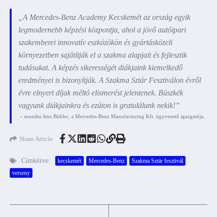
„A Mercedes-Benz Academy Kecskemét az ország egyik
legmodernebb képzési központja, ahol a jövő autóipari
szakemberei innovatív eszközökön és gyártásközeli
környezetben sajátítják el a szakma alapjait és fejlesztik
tudásukat. A képzés sikerességét diákjaink kiemelkedő
eredményei is bizonyítják. A Szakma Sztár Fesztiválon évről
évre elnyert díjak méltó elismerést jelentenek. Büszkék
vagyunk diákjainkra és ezúton is gratulálunk nekik!”
– mondta Jens Bühler, a Mercedes-Benz Manufacturing Kft. ügyvezető igazgatója.
Share Article
Címkézve:
kecskemét
Mercedes-Benz
Szakma Sztár fesztivál
verseny