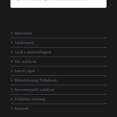
Impresszum
Sajtóközpont
Levél a szerkesztőségnek
Süti szabályzat
Szerzői jogok
Márkabiztonsági Nyilatkozat
Nyereményjáték szabályzat
Publikálási lehetőség
Partnerek