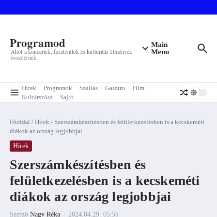
Ugrás a tartalomhoz
Programod
Main
Ahol a koncertek, fesztiválok és kulturális élmények
Menu
összeérnek.
Hírek
Programok
Szállás
Gasztro
Film
Kultúrszösz
Sajtó
Főoldal
/
Hírek
/
Szerszámkészítésben és felületkezelésben is a kecskeméti
diákok az ország legjobbjai
Hírek
Szerszámkészítésben és
felületkezelésben is a kecskeméti
diákok az ország legjobbjai
Szerző
Nagy Réka
2024.04.29.
05:59