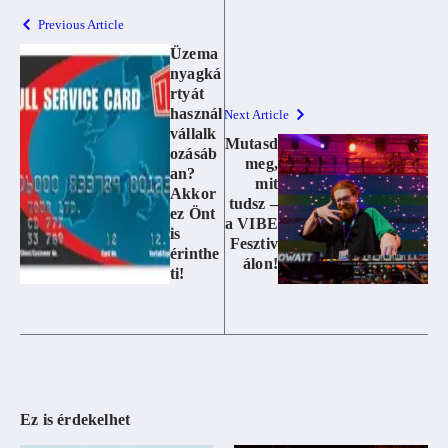
Previous Article
Üzema
nyagká
rtyát
használ
Next Article
vállalk
Mutasd
ozásáb
meg,
an?
mit
Akkor
tudsz –
ez Önt
a VIBE
is
Fesztiv
érinthe
álon!
ti!
Ez is érdekelhet