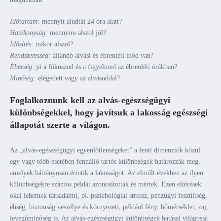
Időtartam:
mennyit aludtál 24 óra alatt?
Hatékonyság:
mennyire alszol jól?
Időzítés:
mikor alszol?
Rendszeresség:
állandó alvási és ébrenléti időd van?
Éberség
: jó a fókuszod és a figyelmed az ébrenléti órákban?
Minőség:
elégedett vagy az alvásoddal?
Foglalkoznunk kell az alvás-egészségügyi
különbségekkel, hogy javítsuk a lakosság egészségi
állapotát szerte a világon.
Az „alvás-egészségügyi egyenlőtlenségeket” a fenti dimenziók közül
egy vagy több esetében fennálló tartós különbségek határozzák meg,
amelyek hátrányosan érintik a lakosságot. Az elmúlt években az ilyen
különbségekre számos példát azonosítottak és mértek. Ezen eltérések
okai lehetnek társadalmi, pl. pszichológiai stressz, pénzügyi feszültség,
éhség, biztonság veszélye és környezeti, például fény, hőmérséklet, zaj,
levegőminőség is. Az alvás-egészségügyi különbségek hatásai világossá