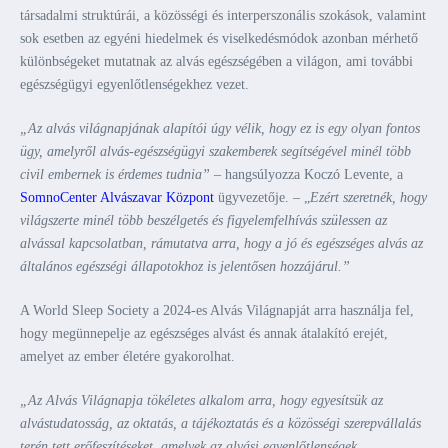
társadalmi struktúrái, a közösségi és interperszonális szokások, valamint
sok esetben az egyéni hiedelmek és viselkedésmódok azonban mérhető
különbségeket mutatnak az alvás egészségében a világon, ami további
egészségügyi egyenlőtlenségekhez vezet.
„Az alvás világnapjának alapítói úgy vélik, hogy ez is egy olyan fontos
ügy, amelyről alvás-egészségügyi szakemberek segítségével minél több
civil embernek is érdemes tudnia”
– hangsúlyozza Koczó Levente, a
SomnoCenter Alvászavar Központ
ügyvezetője. – „
Ezért szeretnék, hogy
világszerte minél több beszélgetés és figyelemfelhívás szülessen az
alvással kapcsolatban, rámutatva arra, hogy a jó és egészséges alvás az
általános egészségi állapotokhoz is jelentősen hozzájárul.”
A World Sleep Society a 2024-es Alvás Világnapját arra használja fel,
hogy megünnepelje az egészséges alvást és annak átalakító erejét,
amelyet az ember életére gyakorolhat.
„Az Alvás Világnapja tökéletes alkalom arra, hogy egyesítsük az
alvástudatosság, az oktatás, a tájékoztatás és a közösségi szerepvállalás
terén tett erőfeszítéseket, amelyek az alvási egyenlőtlenségek