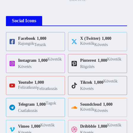
Social Icons
Facebook
1,000
X (Twitter)
1,000
Rajongók
Követők
Tetszik
Követés
Követők
Követők
Instagram
1,000
Pinterest
1,000
Követés
Rögzítés
Követők
Youtube
1,000
Tiktok
1,000
Feliratkozó
Feliratkozás
Követés
Tagok
Telegram
1,000
Soundcloud
1,000
Követők
Csatlakozás
Követés
Követők
Követők
Vimeo
1,000
Dribbble
1,000
Követés
Követés