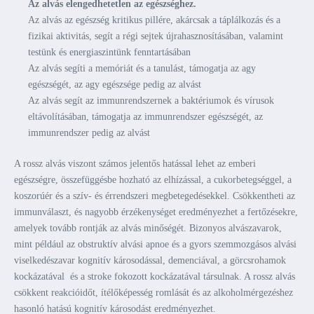
Az alvás elengedhetetlen az egészséghez.
Az alvás az egészség kritikus pillére, akárcsak a táplálkozás és a
fizikai aktivitás, segít a régi sejtek újrahasznosításában, valamint
testünk és energiaszintünk fenntartásában
Az alvás segíti a memóriát és a tanulást, támogatja az agy
egészségét, az agy egészsége pedig az alvást
Az alvás segít az immunrendszernek a baktériumok és vírusok
eltávolításában, támogatja az immunrendszer egészségét, az
immunrendszer pedig az alvást
A rossz alvás viszont számos jelentős hatással lehet az emberi
egészségre, összefüggésbe hozható az elhízással, a cukorbetegséggel, a
koszorúér és a szív- és érrendszeri megbetegedésekkel. Csökkentheti az
immunválaszt, és nagyobb érzékenységet eredményezhet a fertőzésekre,
amelyek tovább rontják az alvás minőségét. Bizonyos alvászavarok,
mint például az obstruktív alvási apnoe és a gyors szemmozgásos alvási
viselkedészavar kognitív károsodással, demenciával, a görcsrohamok
kockázatával és a stroke fokozott kockázatával társulnak. A rossz alvás
csökkent reakcióidőt, ítélőképesség romlását és az alkoholmérgezéshez
hasonló hatású kognitív károsodást eredményezhet.