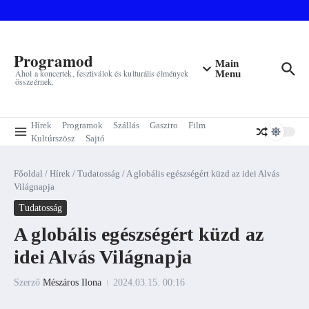
Ugrás a tartalomhoz
Programod
Main
Ahol a koncertek, fesztiválok és kulturális élmények
Menu
összeérnek.
Hírek
Programok
Szállás
Gasztro
Film
Kultúrszösz
Sajtó
Főoldal
/
Hírek
/
Tudatosság
/
A globális egészségért küzd az idei Alvás
Világnapja
Tudatosság
A globális egészségért küzd az
idei Alvás Világnapja
Szerző
Mészáros Ilona
2024.03.15.
00:16