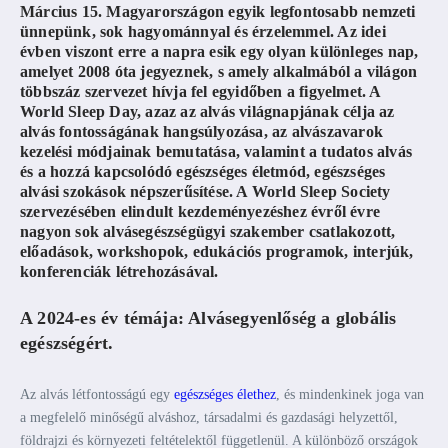
Március 15. Magyarországon egyik legfontosabb nemzeti
ünnepünk, sok hagyománnyal és érzelemmel. Az idei
évben viszont erre a napra esik egy olyan különleges nap,
amelyet 2008 óta jegyeznek, s amely alkalmából a világon
többszáz szervezet hívja fel egyidőben a figyelmet. A
World Sleep Day, azaz az alvás világnapjának célja az
alvás fontosságának hangsúlyozása, az
alvászavarok
kezelési módjainak bemutatása, valamint a tudatos alvás
és a hozzá kapcsolódó egészséges életmód, egészséges
alvási szokások népszerűsítése. A World Sleep Society
szervezésében elindult kezdeményezéshez évről évre
nagyon sok alvásegészségügyi szakember csatlakozott,
előadások, workshopok, edukációs programok, interjúk,
konferenciák létrehozásával.
A 2024-es év témája: Alvásegyenlőség a globális
egészségért.
Az alvás létfontosságú egy
egészséges élethez
, és mindenkinek joga van
a megfelelő minőségű alváshoz, társadalmi és gazdasági helyzettől,
földrajzi és környezeti feltételektől függetlenül. A különböző országok