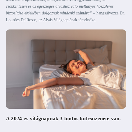
csökkentésén és az egészséges alváshoz való méltányos hozzáférés
biztosítása érdekében dolgoznak mindenki számára”
– hangsúlyozza Dr.
Lourdes DelRosso, az Alvás Világnapjának társelnöke.
A 2024-es világnapnak 3 fontos kulcsüzenete van.