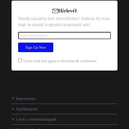
Hírlevél
Maradj naprakész havi hírlevelünkkel. Iratkozz fel most,
hogy ne maradj le egyetlen programról sem!
I have read and agree to the terms & conditions
Impresszum
Sajtóközpont
Levél a szerkesztőségnek