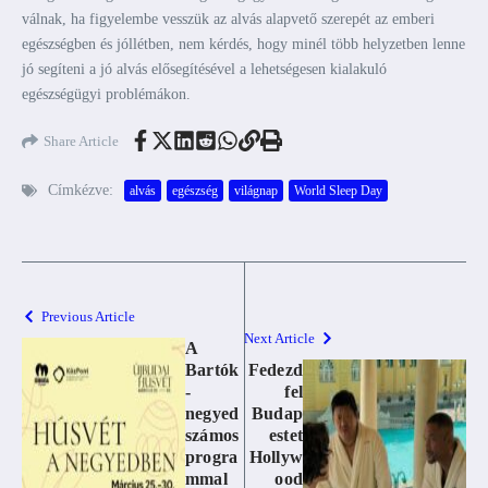
válnak, ha figyelembe vesszük az alvás alapvető szerepét az emberi
egészségben és jóllétben, nem kérdés, hogy minél több helyzetben lenne
jó segíteni a jó alvás elősegítésével a lehetségesen kialakuló
egészségügyi problémákon.
Share Article
Címkézve:
alvás
egészség
világnap
World Sleep Day
Previous Article
Next Article
A
Bartók
Fedezd
-
fel
negyed
Budap
számos
estet
progra
Hollyw
mmal
ood