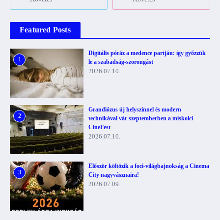
Featured Posts
Digitális póráz a medence partján: így győzzük
1
le a szabadság-szorongást
2026.07.10.
Grandiózus új helyszínnel és modern
2
technikával vár szeptemberben a miskolci
CineFest
2026.07.10.
Először költözik a foci-világbajnokság a Cinema
3
City nagyvásznaira!
2026.07.09.