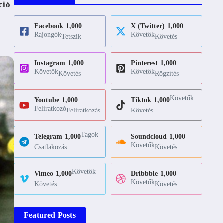
ció
Facebook
1,000
X (Twitter)
1,000
Rajongók
Követők
Tetszik
Követés
Instagram
1,000
Pinterest
1,000
Követők
Követők
Követés
Rögzítés
Követők
Youtube
1,000
Tiktok
1,000
Feliratkozó
Feliratkozás
Követés
Tagok
Telegram
1,000
Soundcloud
1,000
Követők
Csatlakozás
Követés
Követők
Vimeo
1,000
Dribbble
1,000
Követők
Követés
Követés
Featured Posts