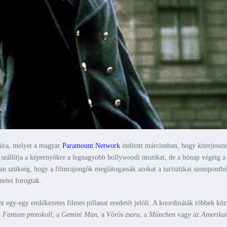
mtúra, melyet a magyar
Paramount Network
indított márciusban, hogy kiterjessze
e szállítja a képernyőkre a legnagyobb hollywoodi mozikat, de a hónap végéig a
an szükség, hogy a filmrajongók meglátogassák azokat a turisztikai szempontbó
netei forogtak.
nt egy-egy emlékezetes filmes pillanat eredetét jelöli. A koordináták többek köz
– Fantom protokoll
, a
Gemini Man
, a
Vörös zsaru
, a
München
vagy az
Amerikai