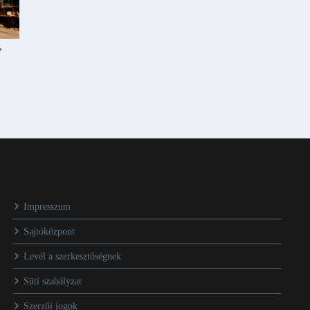
’
Impresszum
Sajtóközpont
Levél a szerkesztőségnek
Süti szabályzat
Szerzői jogok