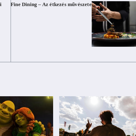
i
Fine Dining – Az étkezés művészete