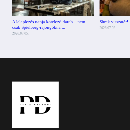
A leleplezés napja kötelező darab – nem
Shrek visszatér!
csak Spielberg-rajongókna ...
2026.07.02.
2026.07.05.