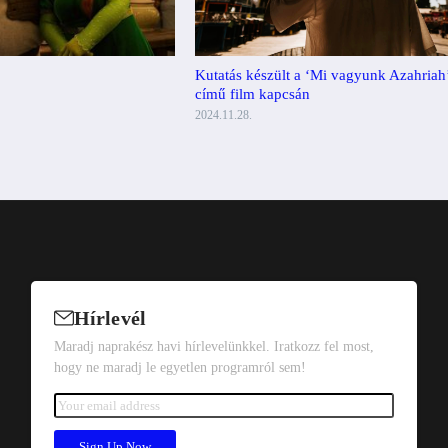
Kutatás készült a ‘Mi vagyunk Azahriah
című film kapcsán
2024.11.28.
Hírlevél
Maradj naprakész havi hírlevelünkkel. Iratkozz fel most,
hogy ne maradj le egyetlen programról sem!