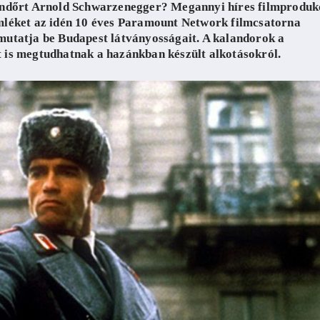
rendőrt Arnold Schwarzenegger? Megannyi híres filmproduk
mléket az idén 10 éves Paramount Network filmcsatorna
mutatja be Budapest látványosságait. A kalandorok a
 is megtudhatnak a hazánkban készült alkotásokról.