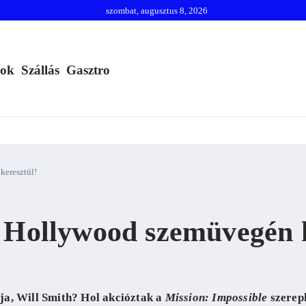
szombat, augusztus 8, 2026
mok
Szállás
Gasztro
keresztül!
t Hollywood szemüvegén k
ja, Will Smith? Hol akcióztak a
Mission: Impossible
szerep