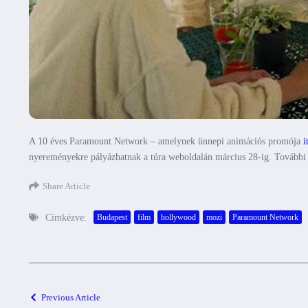
A 10 éves Paramount Network – amelynek ünnepi animációs promója
i
nyereményekre pályázhatnak a túra weboldalán március 28-ig. További i
Share Article
Címkézve:
Budapest
film
hollywood
mozi
Paramount Network
Previous Article