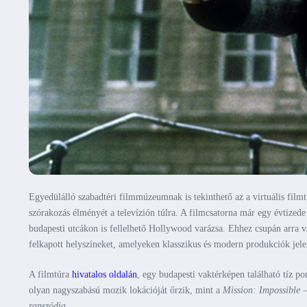
Egyedülálló szabadtéri filmmúzeumnak is tekinthető az a virtuális fil
szórakozás élményét a televízión túlra. A filmcsatorna már egy évtized
budapesti utcákon is fellelhető Hollywood varázsa. Ehhez csupán arra v
felkapott helyszíneket, amelyeken klasszikus és modern produkciók jele
A filmtúra
hivatalos oldalán
, egy budapesti vaktérképen található tíz po
olyan nagyszabású mozik lokációját őrzik, mint a
Mission: Impossible 
rapszódia
.