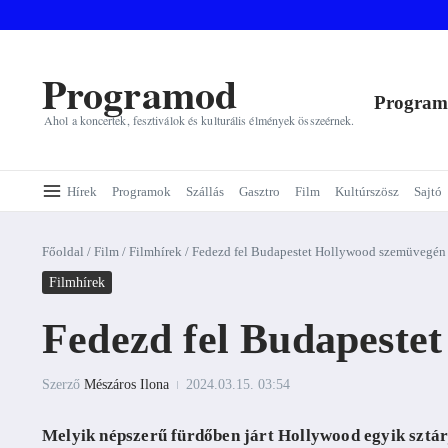
Ugrás a tartalomhoz
Programod
Progra
Ahol a koncertek, fesztiválok és kulturális élmények összeérnek.
Hírek
Programok
Szállás
Gasztro
Film
Kultúrszösz
Sajtó
Főoldal
/
Film
/
Filmhírek
/
Fedezd fel Budapestet Hollywood szemüvegén 
Filmhírek
Fedezd fel Budapeste
Szerző
Mészáros Ilona
2024.03.15.
03:54
Melyik népszerű fürdőben járt Hollywood egyik sztár