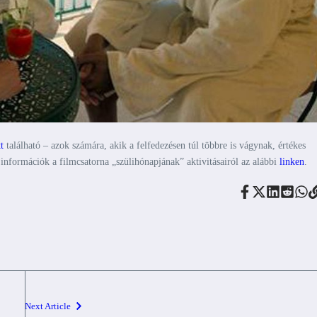
tt
található – azok számára, akik a felfedezésen túl többre is vágynak, értékes
nformációk a filmcsatorna „szülihónapjának” aktivitásairól az alábbi
linken
.
Next Article