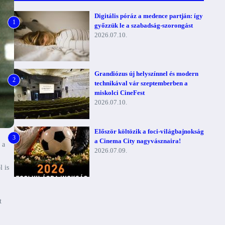
Digitális póráz a medence partján: így
1
győzzük le a szabadság-szorongást
2026.07.10.
Grandiózus új helyszínnel és modern
2
technikával vár szeptemberben a
miskolci CineFest
2026.07.10.
Először költözik a foci-világbajnokság
3
a Cinema City nagyvásznaira!
 a
2026.07.09.
l is
t