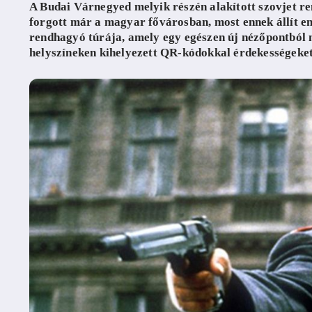
A Budai Várnegyed melyik részén alakított szovjet 
forgott már a magyar fővárosban, most ennek állít e
rendhagyó túrája, amely egy egészen új nézőpontból 
helyszíneken kihelyezett QR-kódokkal érdekességeket