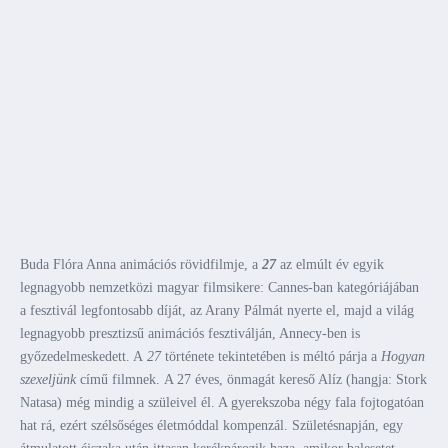
Buda Flóra Anna animációs rövidfilmje, a
27
az elmúlt év egyik
legnagyobb nemzetközi magyar filmsikere: Cannes-ban kategóriájában
a fesztivál legfontosabb díját, az Arany Pálmát nyerte el, majd a világ
legnagyobb presztizsű animációs fesztiválján, Annecy-ben is
győzedelmeskedett. A
27
története tekintetében is méltó párja a
Hogyan
szexeljünk
című filmnek. A 27 éves, önmagát kereső Alíz (hangja: Stork
Natasa) még mindig a szüleivel él. A gyerekszoba négy fala fojtogatóan
hat rá, ezért szélsőséges életmóddal kompenzál. Születésnapján, egy