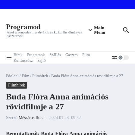
Ugrás a tartalomhoz
Programod
Main
Ahol a koncertek, fesztiválok és kulturális élmények
Menu
összeérnek.
Hírek
Programok
Szállás
Gasztro
Film
Kultúrszösz
Sajtó
Főoldal
/
Film
/
Filmhírek
/
Buda Flóra Anna animációs rövidfilmje a 27
Filmhírek
Buda Flóra Anna animációs
rövidfilmje a 27
Szerző
Mészáros Ilona
2024.01.28.
09:52
Bemutatkozik Buda Flóra Anna animációs