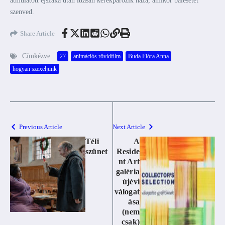
átmulatott éjszaka után ittasan kerékpározik haza, amikor balesetet
szenved.
Share Article
Címkézve:
27
animációs rövidfilm
Buda Flóra Anna
hogyan szexeljünk
Previous Article
Next Article
Téli
A
szünet
Reside
nt Art
galéria
újévi
válogat
ása
(nem
csak)