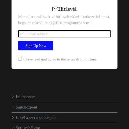
Hírlevél
Maradj naprakész havi hírlevelünkkel. Iratkozz fel most,
hogy ne maradj le egyetlen programról sem!
I have read and agree to the terms & conditions
Impresszum
Sajtóközpont
Levél a szerkesztőségnek
Süti szabályzat