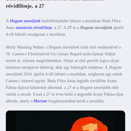
rövidfilmje, a 27
A
Hogyan szexeljünk
kísérőfilmjeként látható a mozikban Buda Flóra
Anna
animációs rövidfilmje
, a
27
. A
27
és a
Hogyan szexeljünk
április
4-től látható országosan a mozikban.
Molly Manning Walker a
Hogyan szexeljünk
című első rendezésével a
76. Cannes-i Filmfesztivál Un Certain Regard szekciójának fődíját
nyerte el, teljesen megérdemelten: filmje az első perctől fogva olyan
hatalmas energiával dübörög, akár egy felpörgött tinédzser. A
Hogyan
szexeljünk
2024. április 4-től látható a mozikban, méghozzá egy másik
Cannes-i sikerrel együtt: Buda Flóra Anna legjobb rövidfilm Arany
Pálma-díjával kitüntetett alkotását, a
27
-et a
Hogyan szexeljünk
előtt
vetítik a mozik. Ezzel a
27
öt éven belül a negyedik Arany Pálma-díjas
alkotás, amely a
Mozinet
forgalmazásában kerül a mozikba.