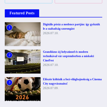
Featured Posts
Digitális póráz a medence partján: így győzzük
1
le a szabadság-szorongást
2026.07.10.
Grandiózus új helyszínnel és modern
2
technikával vár szeptemberben a miskolci
CineFest
2026.07.10.
Először költözik a foci-világbajnokság a Cinema
3
City nagyvásznaira!
2026.07.09.