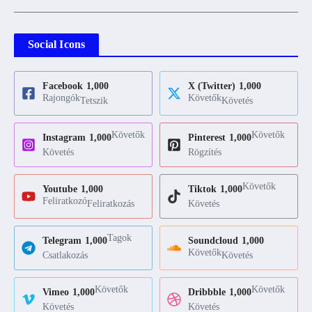
Social Icons
Facebook
1,000
X (Twitter)
1,000
Rajongók
Követők
Tetszik
Követés
Követők
Követők
Instagram
1,000
Pinterest
1,000
Követés
Rögzítés
Követők
Youtube
1,000
Tiktok
1,000
Feliratkozó
Feliratkozás
Követés
Tagok
Telegram
1,000
Soundcloud
1,000
Követők
Csatlakozás
Követés
Követők
Követők
Vimeo
1,000
Dribbble
1,000
Követés
Követés