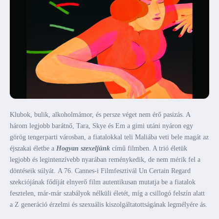
Klubok, bulik, alkoholmámor, és persze véget nem érő pasizás. A
három legjobb barátnő, Tara, Skye és Em a gimi utáni nyáron egy
görög tengerparti városban, a fiatalokkal teli Maliába veti bele magát az
éjszakai életbe a
Hogyan szexeljünk
című filmben. A trió életük
legjobb és legintenzívebb nyarában reménykedik, de nem mérik fel a
döntéseik súlyát. A 76. Cannes-i Filmfesztivál Un Certain Regard
szekciójának fődíját elnyerő film autentikusan mutatja be a fiatalok
fesztelen, már-már szabályok nélküli életét, míg a csillogó felszín alatt
a Z generáció érzelmi és szexuális kiszolgáltatottságának legmélyére ás.