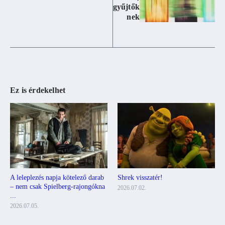
gyűjtők
nek
Ez is érdekelhet
A leleplezés napja kötelező darab
Shrek visszatér!
– nem csak Spielberg-rajongókna
2026.07.02.
...
2026.07.05.