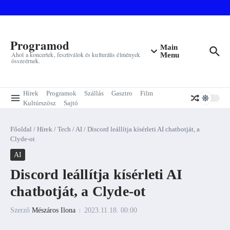
Ugrás a tartalomhoz
Programod
Main
Ahol a koncertek, fesztiválok és kulturális élmények
Menu
összeérnek.
Hírek
Programok
Szállás
Gasztro
Film
Kultúrszösz
Sajtó
Főoldal
/
Hírek
/
Tech
/
AI
/
Discord leállítja kísérleti AI chatbotját, a
Clyde-ot
AI
Discord leállítja kísérleti AI
chatbotját, a Clyde-ot
Szerző
Mészáros Ilona
2023.11.18.
00:00