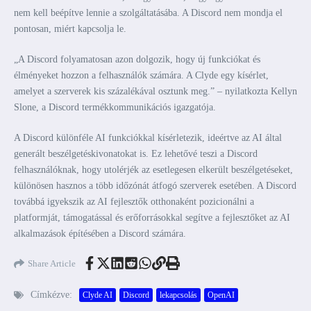
nem kell beépítve lennie a szolgáltatásába. A Discord nem mondja el
pontosan, miért kapcsolja le.
„A Discord folyamatosan azon dolgozik, hogy új funkciókat és
élményeket hozzon a felhasználók számára. A Clyde egy kísérlet,
amelyet a szerverek kis százalékával osztunk meg.” – nyilatkozta Kellyn
Slone, a Discord termékkommunikációs igazgatója.
A Discord különféle AI funkciókkal kísérletezik, ideértve az AI által
generált beszélgetéskivonatokat is. Ez lehetővé teszi a Discord
felhasználóknak, hogy utolérjék az esetlegesen elkerült beszélgetéseket,
különösen hasznos a több időzónát átfogó szerverek esetében. A Discord
továbbá igyekszik az AI fejlesztők otthonaként pozicionálni a
platformját, támogatással és erőforrásokkal segítve a fejlesztőket az AI
alkalmazások építésében a Discord számára.
Share Article
Címkézve:
Clyde AI
Discord
lekapcsolás
OpenAI