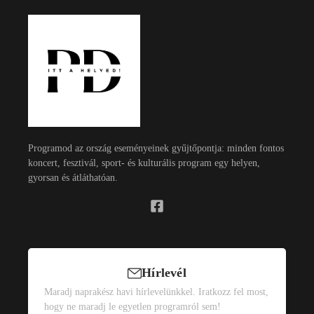
Programod az ország eseményeinek gyűjtőpontja: minden fontos
koncert, fesztivál, sport- és kulturális program egy helyen,
gyorsan és átláthatóan.
Hírlevél
Maradj naprakész havi hírlevelünkkel. Iratkozz fel most,
hogy ne maradj le egyetlen programról sem!