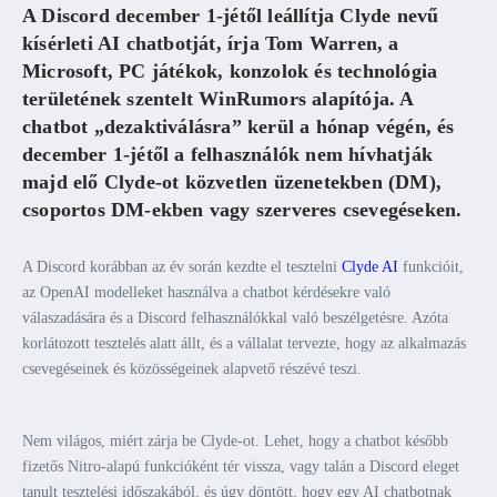
A Discord december 1-jétől leállítja Clyde nevű
kísérleti AI chatbotját, írja Tom Warren, a
Microsoft, PC játékok, konzolok és technológia
területének szentelt WinRumors alapítója. A
chatbot „dezaktiválásra” kerül a hónap végén, és
december 1-jétől a felhasználók nem hívhatják
majd elő Clyde-ot közvetlen üzenetekben (DM),
csoportos DM-ekben vagy szerveres csevegéseken.
A Discord korábban az év során kezdte el tesztelni
Clyde AI
funkcióit,
az OpenAI modelleket használva a chatbot kérdésekre való
válaszadására és a Discord felhasználókkal való beszélgetésre. Azóta
korlátozott tesztelés alatt állt, és a vállalat tervezte, hogy az alkalmazás
csevegéseinek és közösségeinek alapvető részévé teszi.
Nem világos, miért zárja be Clyde-ot. Lehet, hogy a chatbot később
fizetős Nitro-alapú funkcióként tér vissza, vagy talán a Discord eleget
tanult tesztelési időszakából, és úgy döntött, hogy egy AI chatbotnak