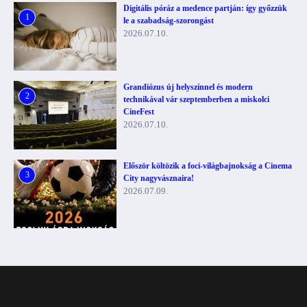
Digitális póráz a medence partján: így győzzük
1
le a szabadság-szorongást
2026.07.10.
Grandiózus új helyszínnel és modern
2
technikával vár szeptemberben a miskolci
CineFest
2026.07.10.
Először költözik a foci-világbajnokság a Cinema
3
City nagyvásznaira!
2026.07.09.