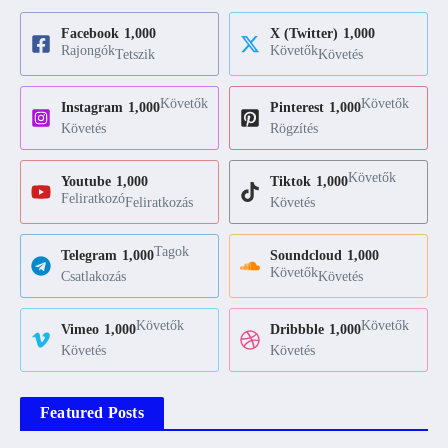
Facebook
1,000
X (Twitter)
1,000
Rajongók
Követők
Tetszik
Követés
Követők
Követők
Instagram
1,000
Pinterest
1,000
Követés
Rögzítés
Követők
Youtube
1,000
Tiktok
1,000
Feliratkozó
Feliratkozás
Követés
Tagok
Telegram
1,000
Soundcloud
1,000
Követők
Csatlakozás
Követés
Követők
Követők
Vimeo
1,000
Dribbble
1,000
Követés
Követés
Featured Posts