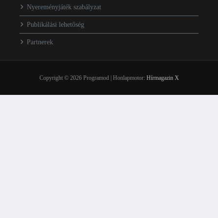
Nyereményjáték szabályzat
Publikálási lehetőség
Partnerek
Copyright © 2026 Programod | Honlapmotor:
Hírmagazin X