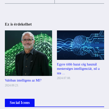
Ez is érdekelhet
Egyre több hazai cég használ
mesterséges intelligenciát, nő a
sza ...
2024.07.08.
Valóban intelligens az MI?
2024.09.23.
Social Icons