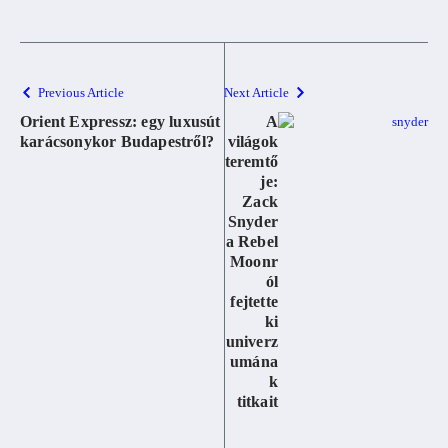
Previous Article
Next Article
Orient Expressz: egy luxusút
A
karácsonykor Budapestről?
világok
teremtő
je:
Zack
Snyder
a Rebel
Moonr
ól
fejtette
ki
univerz
umána
k
titkait