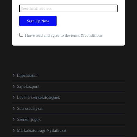
I have read and agree to the terms & conditions
Impresszum
Sajtóközpont
Levél a szerkesztőségnek
Süti szabályzat
Szerzői jogok
Márkabiztonsági Nyilatkozat