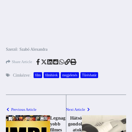
Szerző: Szabó Alexandra
Share Article
Címkézve:
film
filmhírek
megjelenés
Tűréshatár
Previous Article
Next Article
Legnag
Hátsó
yobb
gondol
filmes
atok