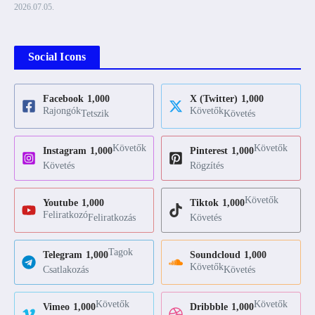
2026.07.05.
Social Icons
Facebook
1,000
X (Twitter)
1,000
Rajongók
Követők
Tetszik
Követés
Követők
Követők
Instagram
1,000
Pinterest
1,000
Követés
Rögzítés
Követők
Youtube
1,000
Tiktok
1,000
Feliratkozó
Feliratkozás
Követés
Tagok
Telegram
1,000
Soundcloud
1,000
Követők
Csatlakozás
Követés
Követők
Követők
Vimeo
1,000
Dribbble
1,000