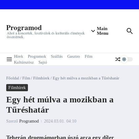
Ugrás a tartalomhoz
Programod
Main
Ahol a koncertek, fesztiválok és kulturális élmények
Menu
összeérnek.
Hírek
Programok
Szállás
Gasztro
Film
Kultúrszösz
Sajtó
Főoldal
/
Film
/
Filmhírek
/
Egy hét múlva a mozikban a Tűréshatár
Filmhírek
Egy hét múlva a mozikban a
Tűréshatár
Szerző
Programod
2024.03.01.
04:10
Teherán drogmámorban úszó arca egy díler