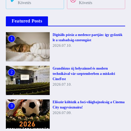
Követés
Követés
Featured Posts
Digitális póráz a medence partján: így győzzük
1
le a szabadság-szorongást
2026.07.10.
Grandiózus új helyszínnel és modern
2
technikával vár szeptemberben a miskolci
CineFest
2026.07.10.
Először költözik a foci-világbajnokság a Cinema
3
City nagyvásznaira!
2026.07.09.