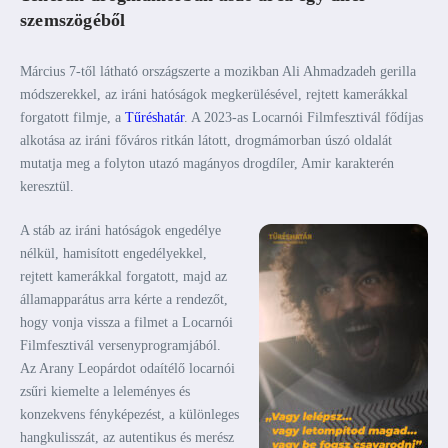
szemszögéből
Március 7-től látható országszerte a mozikban Ali Ahmadzadeh gerilla
módszerekkel, az iráni hatóságok megkerülésével, rejtett kamerákkal
forgatott filmje, a
Tűréshatár
. A 2023-as Locarnói Filmfesztivál fődíjas
alkotása az iráni főváros ritkán látott, drogmámorban úszó oldalát
mutatja meg a folyton utazó magányos drogdíler, Amir karakterén
keresztül.
A stáb az iráni hatóságok engedélye
nélkül, hamisított engedélyekkel,
rejtett kamerákkal forgatott, majd az
államapparátus arra kérte a rendezőt,
hogy vonja vissza a filmet a Locarnói
Filmfesztivál versenyprogramjából.
Az Arany Leopárdot odaítélő locarnói
zsűri kiemelte a leleményes és
konzekvens fényképezést, a különleges
hangkulisszát, az autentikus és merész