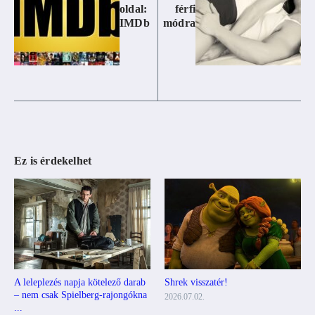
oldal:
férfi
IMDb
módra
Ez is érdekelhet
A leleplezés napja kötelező darab
Shrek visszatér!
– nem csak Spielberg-rajongókna
2026.07.02.
...