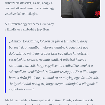
színészi alakításokat, és azt, ahogy a
rendező sikerrel vezeti be a nézőt egy
veszélyekkel teli világba.
A Tűréshatár egy 99 perces kiáltvány
a lázadás és a szabadság jegyében.
„Amikor forgattunk, folyton az járt a fejünkben, hogy
bármelyik pillanatban letartóztathatnak. Igazából úgy
dolgoztunk, mint egy csapat kém egy titkos küldetésen,
veszélyektől övezve, nyomás alatt. A művészi kihívás
számomra az volt, hogy vegyítsem a realisztikus tereket a
szürrealista esztétikával és látomásossággal. Ez a film nagy
harcok árán jött létre, számunkra ez tényleg egy lázadás volt.
Az igazi diadal pedig az, hogy megmutathatjuk a világnak.”
– nyilatkozta a rendező.
Ali Ahmadzadeh, a főszerepet alakító Amir Pousti, valamint a stáb