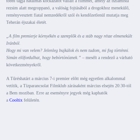
többi tagja hatalmas kockázatot vállalt a filmmel, amely az iszlamista
rezsim alatt megroppanó, a valóság fojtásából a drogokhoz menekülő,
reményvesztett fiatal nemzedékről szól és kendőzetlenül mutatja meg
Teherán éjszakai életét.
„A film premierje környékén a szereplők és a stáb nagy része elmenekült
Iránból.
Hogy mi van velem? Jelenleg bujkálok és nem tudom, mi fog történni.
Simán előfordulhat, hogy bebörtönöznek.”
– mesélt a rendező a várható
következményekről.
A Tűréshatárt a március 7-i premier előtt még egyetlen alkalommal
vetítik, a Tízparancsolat Filmklub zárásaként március elsején 20:30-tól
a Bem moziban. Erre az eseményre jegyek még kaphatók
a
Cooltix
felületén.