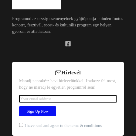
Programod az ország eseményeinek gyűjtőpontja: minden fontos
koncert, fesztivál, sport- és kulturális program egy helyen,
gyorsan és átláthatóan.
Hírlevél
Maradj naprakész havi hírlevelünkkel. Iratkozz fel most,
hogy ne maradj le egyetlen programról sem!
I have read and agree to the terms & conditions