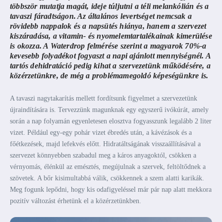
többször mutatja magát, ideje túljutni a téli melankólián és a
tavaszi fáradtságon. Az általános levertséget nemcsak a
rövidebb nappalok és a napsütés hiánya, hanem a szervezet
kiszáradása, a vitamin- és nyomelemtartalékainak kimerülése
is okozza. A
Waterdrop
felmérése szerint a magyarok 70%-a
kevesebb folyadékot fogyaszt a napi ajánlott mennyiségnél. A
tartós dehidratáció pedig kihat a szervezetünk működésére, a
közérzetünkre, de még a problémamegoldó képeségünkre is.
A tavaszi nagytakarítás mellett fordítsunk figyelmet a szervezetünk
újraindítására is. Tervezzünk magunknak egy egyszerű ivókúrát, amely
során a nap folyamán egyenletesen elosztva fogyasszunk legalább 2 liter
vizet. Például egy-egy pohár vizet ébredés után, a kávézások és a
főétkezések, majd lefekvés előtt. Hidratáltságának visszaállításával a
szervezet könnyebben szabadul meg a káros anyagoktól, csökken a
vérnyomás, élénkül az emésztés, megújulnak a szervek, feltöltődnek a
szövetek. A bőr kisimultabbá válik, csökkennek a szem alatti karikák.
Meg fogunk lepődni, hogy kis odafigyeléssel már pár nap alatt mekkora
pozitív változást érhetünk el a közérzetünkben.