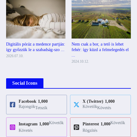
Digitális póráz a medence partján:
Nem csak a bor, a tető is lehet
így győzzük le a szabadság-szo ...
fehér: így küzd a felmelegedés el
...
2026.07.10.
2024.10.12.
Social Icons
Facebook
1,000
X (Twitter)
1,000
Rajongók
Követők
Tetszik
Követés
Követők
Követők
Instagram
1,000
Pinterest
1,000
Követés
Rögzítés