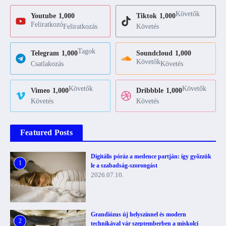
Követők
Youtube
1,000
Tiktok
1,000
Feliratkozó
Feliratkozás
Követés
Tagok
Telegram
1,000
Soundcloud
1,000
Követők
Csatlakozás
Követés
Követők
Követők
Vimeo
1,000
Dribbble
1,000
Követés
Követés
Featured Posts
Digitális póráz a medence partján: így győzzük
1
le a szabadság-szorongást
2026.07.10.
Grandiózus új helyszínnel és modern
2
technikával vár szeptemberben a miskolci