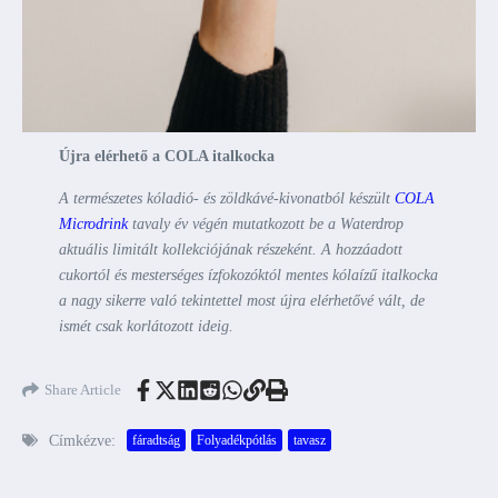
Újra elérhető a COLA italkocka
A természetes kóladió- és zöldkávé-kivonatból készült
COLA
Microdrink
tavaly év végén mutatkozott be a Waterdrop
aktuális limitált kollekciójának részeként. A hozzáadott
cukortól és mesterséges ízfokozóktól mentes kólaízű italkocka
a nagy sikerre való tekintettel most újra elérhetővé vált, de
ismét csak korlátozott ideig.
Share Article
Címkézve:
fáradtság
Folyadékpótlás
tavasz