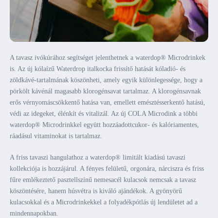
A tavasz ivókúrához segítséget jelenthetnek a waterdop® Microdrinkek
is. Az új kólaízű Waterdrop italkocka frissítő hatását kóladió- és
zöldkávé-tartalmának köszönheti, amely egyik különlegessége, hogy a
pörkölt kávénál magasabb klorogénsavat tartalmaz. A klorogénsavnak
erős vérnyomáscsökkentő hatása van, emellett emésztésserkentő hatású,
védi az idegeket, élénkít és vitalizál. Az új COLA Microdink a többi
waterdop® Microdrinkkel együtt hozzáadottcukor- és kalóriamentes,
ráadásul vitaminokat is tartalmaz.
A friss tavaszi hangulathoz a waterdop® limitált kiadású tavaszi
kollekciója is hozzájárul. A fényes felületű, orgonára, nárciszra és friss
fűre emlékeztető pasztellszínű nemesacél kulacsok nemcsak a tavasz
köszöntésére, hanem húsvétra is kiváló ajándékok. A gyönyörű
kulacsokkal és a Microdrinkekkel a folyadékpótlás új lendületet ad a
mindennapokban.