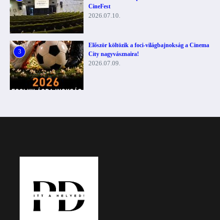
CineFest
2026.07.10.
Először költözik a foci-világbajnokság a Cinema
3
City nagyvásznaira!
2026.07.09.