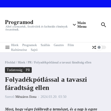
Ugrás a tartalomhoz
Programod
Main
Ahol a koncertek, fesztiválok és kulturális élmények
Menu
összeérnek.
Hírek
Programok
Szállás
Gasztro
Film
Kultúrszösz
Sajtó
Főoldal
/
Hírek
/
PR
/
Folyadékpótlással a tavaszi fáradtság ellen
Tudatosság
PR
Folyadékpótlással a tavaszi
fáradtság ellen
Szerző
Mészáros Ilona
2024.03.20.
03:50
Most, hogy végre felébredt a természet, és a nap is egyre