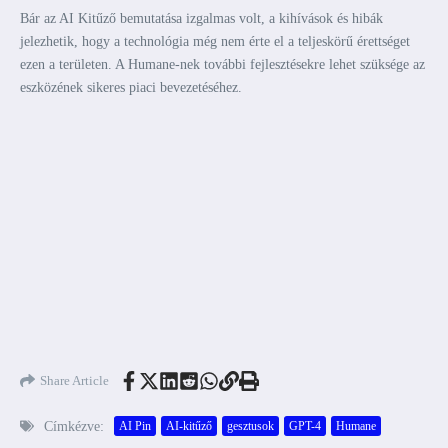
Bár az AI Kitűző bemutatása izgalmas volt, a kihívások és hibák
jelezhetik, hogy a technológia még nem érte el a teljeskörű érettséget
ezen a területen. A Humane-nek további fejlesztésekre lehet szüksége az
eszközének sikeres piaci bevezetéséhez.
Share Article
Címkézve:
AI Pin
AI-kitűző
gesztusok
GPT-4
Humane