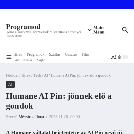
Ugrás a tartalomhoz
Programod
Main
Ahol a koncertek, fesztiválok és kulturális élmények
Menu
összeérnek.
Hírek
Programok
Szállás
Gasztro
Film
Kultúrszösz
Sajtó
Főoldal
/
Hírek
/
Tech
/
AI
/
Humane AI Pin: jönnek elő a gondok
AI
Humane AI Pin: jönnek elő a
gondok
Szerző
Mészáros Ilona
2023.11.26.
00:00
A Humane vállalat bejelentette az AI Pin nevű új,