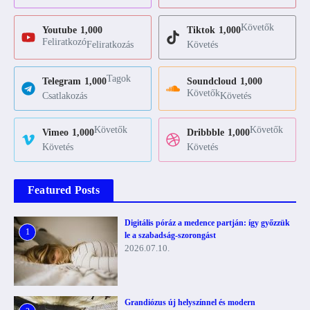
Követők
Youtube
1,000
Tiktok
1,000
Feliratkozó
Feliratkozás
Követés
Tagok
Telegram
1,000
Soundcloud
1,000
Követők
Csatlakozás
Követés
Követők
Követők
Vimeo
1,000
Dribbble
1,000
Követés
Követés
Featured Posts
Digitális póráz a medence partján: így győzzük
1
le a szabadság-szorongást
2026.07.10.
Grandiózus új helyszínnel és modern