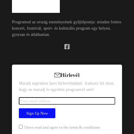
Programod az ország eseményeinek gyűjtőpontja: minden fontos
koncert, fesztivál, sport- és kulturális program egy helyen,
gyorsan és átláthatóan.
Hírlevél
Maradj naprakész havi hírlevelünkkel. Iratkozz fel most,
hogy ne maradj le egyetlen programról sem!
I have read and agree to the terms & conditions