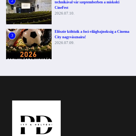
2
technikával vár szeptemberben a miskolci
CineFest
2026.07.10.
Először költözik a foci-világbajnokság a Cinema
3
City nagyvásznaira!
2026.07.09.