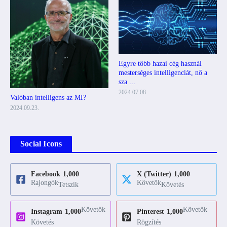
Egyre több hazai cég használ
mesterséges intelligenciát, nő a
sza ...
2024.07.08.
Valóban intelligens az MI?
2024.09.23.
Social Icons
Facebook
1,000
X (Twitter)
1,000
Rajongók
Követők
Tetszik
Követés
Követők
Követők
Instagram
1,000
Pinterest
1,000
Követés
Rögzítés