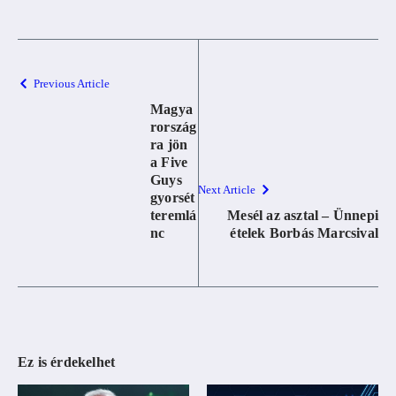
Previous Article
Magya
rország
ra jön
a Five
Guys
Next Article
gyorsét
teremlá
Mesél az asztal – Ünnepi
nc
ételek Borbás Marcsival
Ez is érdekelhet