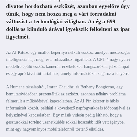
divatos hordozható eszközét, azonban egyelőre úgy
tűnik, hogy nem hozza meg a várt forradalmi
változást a technológiai világban. A cég a 699
dolláros kiinduló árával igyekszik felkelteni az ipar
figyelmét.
Az AI Kitűző egy önálló, képernyő nélküli eszköz, amelyet mesterséges
intelligencia hajt meg, és a ruházathoz rögzíthető. A GPT-4 nagy nyelvi
modellre épülő eszköz kamerát, érzékelőket, hangszórókat, jelzőlámpát
és egy apró kivetítőt tartalmaz, amely információkat sugároz a tenyérre.
A Humane társalapítói, Imran Chaudhri és Bethany Bongiorno, egy
bemutatóvideóban prezentálták az eszközt, azonban néhány probléma
felmerült a működésével kapcsolatban. Az AI Pin kétszer is hibás
információt közölt, például a következő napfogyatkozás időpontjával és
helyszínével kapcsolatban. Egy másik videón pedig látható, hogy a
gesztusokkal történő üzenetküldés sokkal hosszabb időt vett igénybe,
mint egy hagyományos mobiltelefonról történő elküldés.