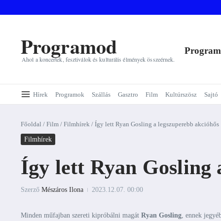
Ugrás a tartalomhoz
Programod
Progra
Ahol a koncertek, fesztiválok és kulturális élmények összeérnek.
Hírek
Programok
Szállás
Gasztro
Film
Kultúrszösz
Sajtó
Főoldal
/
Film
/
Filmhírek
/
Így lett Ryan Gosling a legszuperebb akcióhős
Filmhírek
Így lett Ryan Gosling
Szerző
Mészáros Ilona
2023.12.07.
00:00
Minden műfajban szereti kipróbálni magát
Ryan Gosling
, ennek jegyé