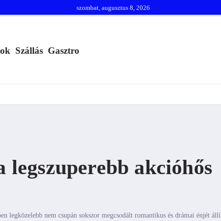
szombat, augusztus 8, 2026
mok
Szállás
Gasztro
 a legszuperebb akcióhős
ben legközelebb nem csupán sokszor megcsodált romantikus és drámai énjét állí