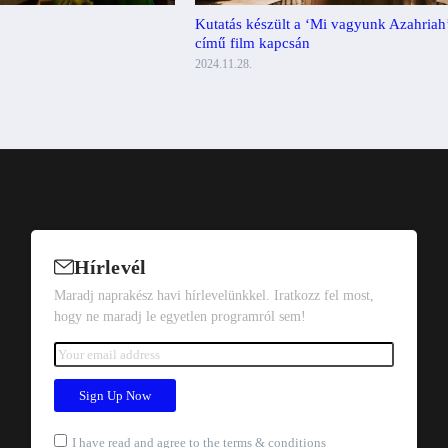
Kutatás készült a ‘Mi vagyunk Azahriah
című film kapcsán
2024.11.28.
Hírlevél
Maradj naprakész havi hírlevelünkkel. Iratkozz fel most,
hogy ne maradj le egyetlen programról sem!
I have read and agree to the terms & conditions