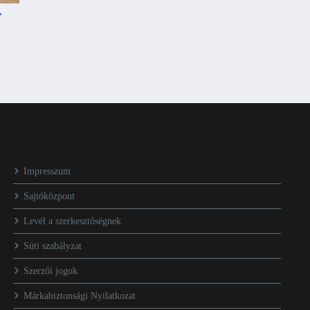
’
Impresszum
Sajtóközpont
Levél a szerkesztőségnek
Süti szabályzat
Szerzői jogok
Márkabiztonsági Nyilatkozat