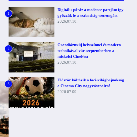
Digitális póráz a medence partján: így
1
győzzük le a szabadság-szorongást
2026.07.10.
Grandiózus új helyszínnel és modern
2
technikával vár szeptemberben a
miskolci CineFest
2026.07.10.
Először költözik a foci-világbajnokság
3
a Cinema City nagyvásznaira!
2026.07.09.