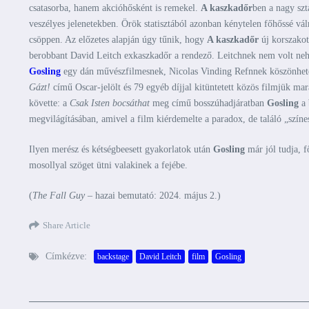
csatasorba, hanem akcióhősként is remekel.
A kaszkadőr
ben a nagy szt
veszélyes jelenetekben. Örök statisztából azonban kénytelen főhőssé v
csöppen. Az előzetes alapján úgy tűnik, hogy
A kaszkadőr
új korszakot
berobbant David Leitch exkaszkadőr a rendező. Leitchnek nem volt ne
Gosling
egy dán művészfilmesnek, Nicolas Vinding Refnnek köszönhetőe
Gázt!
című Oscar-jelölt és 79 egyéb díjjal kitüntetett közös filmjük ma
követte: a
Csak Isten bocsáthat
meg című bosszúhadjáratban
Gosling
a 
megvilágításában, amivel a film kiérdemelte a paradox, de találó „színes
Ilyen merész és kétségbeesett gyakorlatok után
Gosling
már jól tudja, f
mosollyal szöget ütni valakinek a fejébe.
(
The Fall Guy
– hazai bemutató: 2024. május 2.)
Share Article
Címkézve:
backstage
David Leitch
film
Gosling