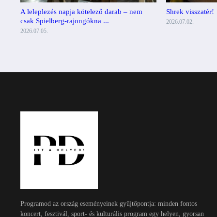
A leleplezés napja kötelező darab – nem
Shrek visszatér!
csak Spielberg-rajongókna ...
2026.07.02.
2026.07.05.
Programod az ország eseményeinek gyűjtőpontja: minden fontos
koncert, fesztivál, sport- és kulturális program egy helyen, gyorsan