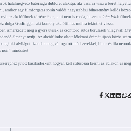
árok halálmegvető bátorságú dublőrét alakítja, aki vásárra viszi a bőrét helyettü
álni, amikor egy filmforgatás során valódi nagyszabású bűnesemény kellős köze
 nyit az akciófilmek történetében, ami nem is csoda, hiszen a
John Wick
-filmek
héz dolga
Gosling
gal, aki komoly akciófilmes múltra tekinthet vissza.
n ismerkedett meg a gyors ütések és csonttörő autós borulások világával:
Dri
radandó élményt nyújt. Az akciófilmbe oltott lélektani drámát újabb közös szárn
bangkoki alvilágot tizedelte meg váltogatott módszerekkel, bíbor és lila neonok
 noir” minősítést.
őszerephez jutott kaszkadőrként hogyan kell stílusosan kiesni az ablakon és meg