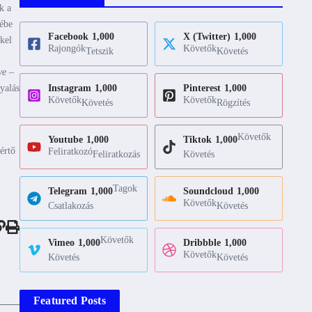
k a
pébe
Facebook
1,000
X (Twitter)
1,000
kel
Rajongók
Követők
Tetszik
Követés
ve –
yalás
Instagram
1,000
Pinterest
1,000
Követők
Követők
Követés
Rögzítés
Követők
Youtube
1,000
Tiktok
1,000
értő
Feliratkozó
Feliratkozás
Követés
Tagok
Telegram
1,000
Soundcloud
1,000
Követők
Csatlakozás
Követés
Követők
Vimeo
1,000
Dribbble
1,000
Követők
Követés
Követés
Featured Posts