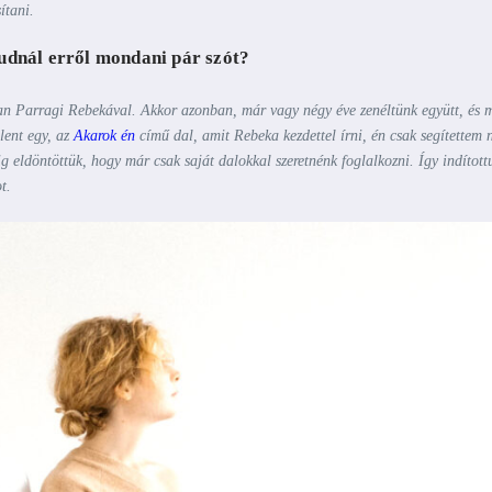
ítani.
Tudnál erről mondani pár szót?
san Parragi Rebekával. Akkor azonban, már vagy négy éve zenéltünk együtt, és 
lent egy, az
Akarok én
című dal, amit Rebeka kezdettel írni, én csak segítettem 
g eldöntöttük, hogy már csak saját dalokkal szeretnénk foglalkozni. Így indított
t.