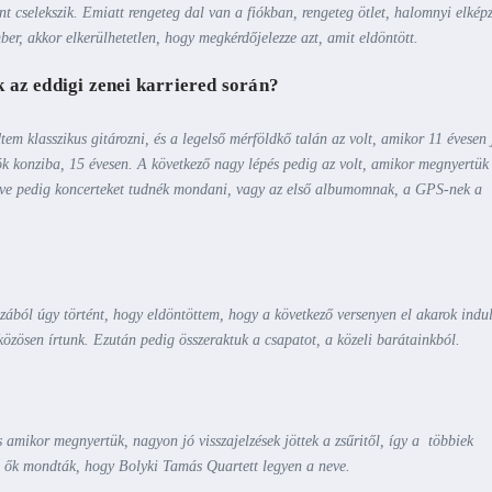
nt cselekszik. Emiatt rengeteg dal van a fiókban, rengeteg ötlet, halomnyi elképz
r, akkor elkerülhetetlen, hogy megkérdőjelezze azt, amit eldöntött.
 az eddigi zenei karriered során?
em klasszikus gitározni, és a legelső mérföldkő talán az volt, amikor 11 évesen 
ók konziba, 15 évesen. A következő nagy lépés pedig az volt, amikor megnyertük
dve pedig koncerteket tudnék mondani, vagy az első albumomnak, a GPS-nek a
zából úgy történt, hogy eldöntöttem, hogy a következő versenyen el akarok indul
özösen írtunk. Ezután pedig összeraktuk a csapatot, a közeli barátainkból.
 amikor megnyertük, nagyon jó visszajelzések jöttek a zsűritől, így a többiek
s ők mondták, hogy Bolyki Tamás Quartett legyen a neve.