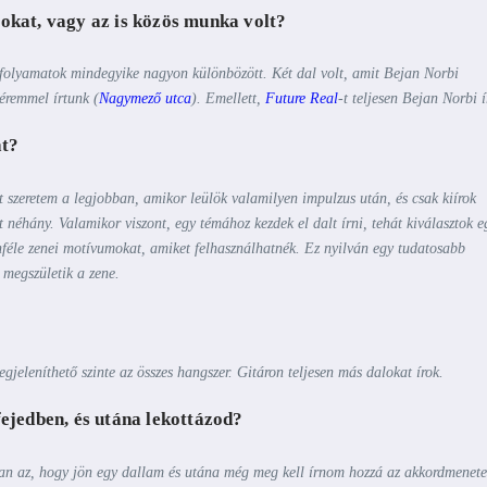
lokat, vagy az is közös munka volt?
afolyamatok mindegyike nagyon különbözött. Két dal volt, amit Bejan Norbi
éremmel írtunk (
Nagymező utca
). Emellett,
Future Real
-t teljesen Bejan Norbi í
at?
 szeretem a legjobban, amikor leülök valamilyen impulzus után, és csak kiírok
 néhány. Valamikor viszont, egy témához kezdek el dalt írni, tehát kiválasztok e
nféle zenei motívumokat, amiket felhasználhatnék. Ez nyilván egy tudatosabb
 megszületik a zene.
jeleníthető szinte az összes hangszer. Gitáron teljesen más dalokat írok.
fejedben, és utána lekottázod?
 van az, hogy jön egy dallam és utána még meg kell írnom hozzá az akkordmenete