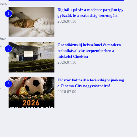
elés.
Digitális póráz a medence partján: így
1
győzzük le a szabadság-szorongást
2026.07.10.
jazz-
Grandiózus új helyszínnel és modern
 a
2
technikával vár szeptemberben a
miskolci CineFest
2026.07.10.
Először költözik a foci-világbajnokság
3
a Cinema City nagyvásznaira!
ni,
2026.07.09.