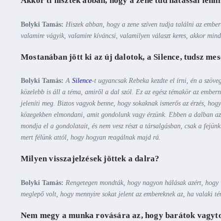
Akkor ti hisztek abban, hogy a zene tud hatással lenn
Bolyki Tamás:
Hiszek abban, hogy a zene szíven tudja találni az embe
valamire vágyik, valamire kíváncsi, valamilyen választ keres, akkor mind
Mostanában jött ki az új dalotok, a Silence, tudsz mesé
Bolyki Tamás:
A
Silence
-t ugyancsak Rebeka kezdte el írni, én a szöv
közelebb is áll a téma, amiről a dal szól. Ez az egész témakör az embe
jeleníti meg. Biztos vagyok benne, hogy sokaknak ismerős az érzés, hog
közegekben elmondani, amit gondolunk vagy érzünk. Ebben a dalban az
mondja el a gondolatait, és nem vesz részt a társalgásban, csak a fejün
mert félünk attól, hogy hogyan reagálnak majd rá.
Milyen visszajelzések jöttek a dalra?
Bolyki Tamás:
Rengetegen mondták, hogy nagyon hálásak azért, hogy vé
meglepő volt, hogy mennyire sokat jelent az embereknek az, ha valaki 
Nem megy a munka rovására az, hogy barátok vagyt