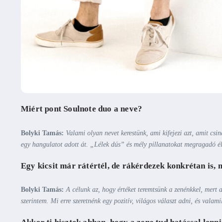
Miért pont Soulnote duo a neve?
Bolyki Tamás:
Valami olyan nevet kerestünk, ami kifejezi azt, amit csi
egy hangulatot adott át. „Lélek dús” és mély pillanatokat megragadó élmé
Egy kicsit már rátértél, de rákérdezek konkrétan is,
Bolyki Tamás:
A célunk az, hogy értéket teremtsünk a zenénkkel, mert a
szerintem. Mi erre szeretnénk egy pozitív, világos választ adni, és valam