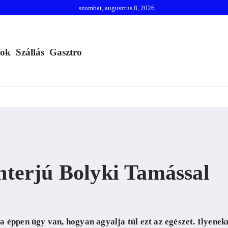
szombat, augusztus 8, 2026
mok
Szállás
Gasztro
interjú Bolyki Tamással
 éppen úgy van, hogyan agyalja túl ezt az egészet. Ilyenek