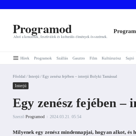
Ugrás a tartalomhoz
Programod
Progra
Ahol a koncertek, fesztiválok és kulturális élmények összeérnek.
Hírek
Programok
Szállás
Gasztro
Film
Kultúrszösz
Sajtó
Főoldal
/
Interjú
/
Egy zenész fejében – interjú Bolyki Tamással
Interjú
Egy zenész fejében – 
Szerző
Programod
2024.03.21.
05:54
Milyenek egy zenész mindennapjai, hogyan alkot, és ha