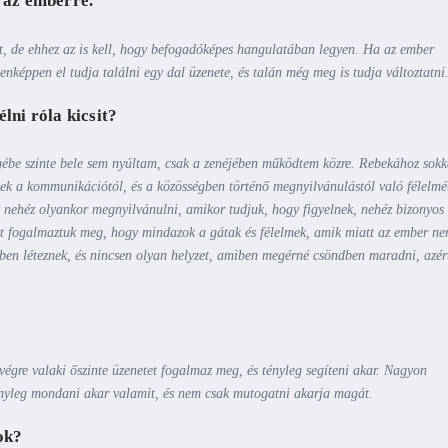
i az emberre.
rt, de ehhez az is kell, hogy befogadóképes hangulatában legyen. Ha az ember
enképpen el tudja találni egy dal üzenete, és talán még meg is tudja változtatni
lni róla kicsit?
egébe szinte bele sem nyúltam, csak a zenéjében működtem közre. Rebekához sokk
rnek a kommunikációtól, és a
közösségben történő megnyilvánulástól
való félelmé
y nehéz olyankor megnyilvánulni, amikor tudjuk, hogy figyelnek, nehéz bizonyos
t fogalmaztuk meg, hogy mindazok a gátak és félelmek, amik miatt az ember n
kben léteznek, és nincsen olyan helyzet, amiben megérné csöndben maradni, azér
gre valaki őszinte üzenetet fogalmaz meg, és tényleg segíteni akar. Nagyon
tényleg mondani akar valamit, és nem csak mutogatni akarja magát.
ok?