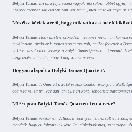
Bolyki Tamás:
Én az a fajta zenész vagyok, aki sokkal többet agyal, mi
Ezekből azonban sok esetben nem lesz semmi, mert ha sokat agyal az embe
Mesélsz kérlek arról, hogy mik voltak a mérföldkövek
Bolyki Tamás:
Hogy az elejéről kezdem, négyéves voltam amikor elkezdt
re váltottam. Aztán az is fontos momentum volt, amikor felvettek a Bart
2019-es Jazz Combo versenyt a Bolyki Tamás Quartettel. Onnantól kez
megjelenése hihetetlen nagy dolog volt számomra.
Hogyan alapult a Bolyki Tamás Quartett?
Bolyki Tamás:
A Quartett a 2019-es Jazz Combo versenyre alakult. Iga
oda meg kellett írni egy dalt, amit Bejan Norbi zongorista barátommal k
Miért pont Bolyki Tamás Quartett lett a neve?
Bolyki Tamás:
Amikor elindultunk a versenyen nem ez volt a nevünk, és
mondták, hogy ezt folytatnunk kéne. Így alakultunk meg, mint csapat, é