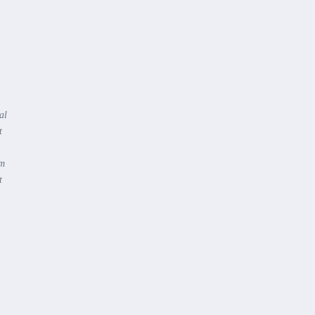
.
al
t
em
t