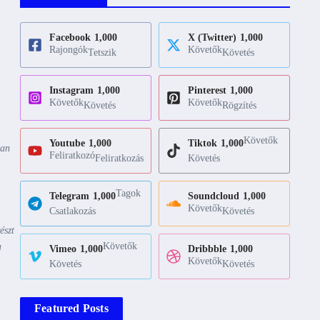
Facebook
1,000
X (Twitter)
1,000
Rajongók
Követők
Tetszik
Követés
Instagram
1,000
Pinterest
1,000
Követők
Követők
Követés
Rögzítés
Követők
Youtube
1,000
Tiktok
1,000
yan
Feliratkozó
Feliratkozás
Követés
Tagok
Telegram
1,000
Soundcloud
1,000
Követők
Csatlakozás
Követés
észt
Követők
a
Vimeo
1,000
Dribbble
1,000
Követők
Követés
Követés
Featured Posts