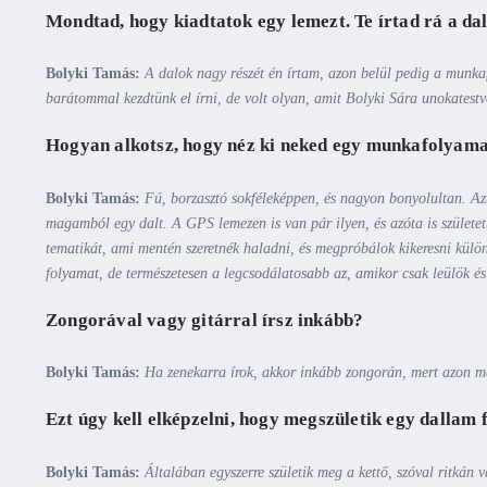
Mondtad, hogy kiadtatok egy lemezt. Te írtad rá a da
Bolyki Tamás:
A dalok nagy részét én írtam, azon belül pedig a munk
barátommal kezdtünk el írni, de volt olyan, amit Bolyki Sára unokatestv
Hogyan alkotsz, hogy néz ki neked egy munkafolyam
Bolyki Tamás:
Fú, borzasztó sokféleképpen, és nagyon bonyolultan. Azt
magamból egy dalt. A GPS lemezen is van pár ilyen, és azóta is született
tematikát, ami mentén szeretnék haladni, és megpróbálok kikeresni külö
folyamat, de természetesen a legcsodálatosabb az, amikor csak leülök és
Zongorával vagy gitárral írsz inkább?
Bolyki Tamás:
Ha zenekarra írok, akkor inkább zongorán, mert azon meg
Ezt úgy kell elképzelni, hogy megszületik egy dallam 
Bolyki Tamás:
Általában egyszerre születik meg a kettő, szóval ritkán