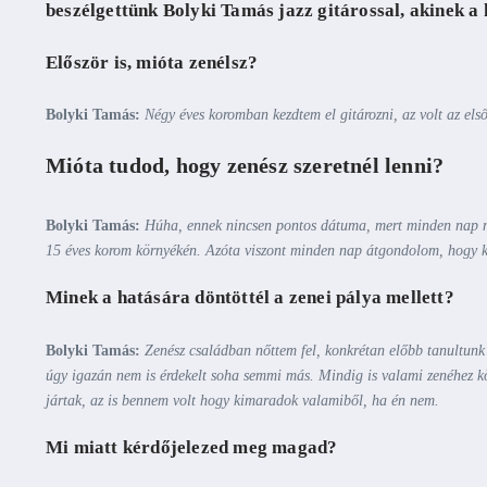
beszélgettünk Bolyki Tamás jazz gitárossal, akinek a 
Először is, mióta zenélsz?
Bolyki Tamás:
Négy éves koromban kezdtem el gitározni, az volt az els
Mióta tudod, hogy zenész szeretnél lenni?
Bolyki Tamás:
Húha, ennek nincsen pontos dátuma, mert minden nap me
15 éves korom környékén. Azóta viszont minden nap átgondolom, hogy 
Minek a hatására döntöttél a zenei pálya mellett?
Bolyki Tamás:
Zenész családban nőttem fel, konkrétan előbb tanultunk 
úgy igazán nem is érdekelt soha semmi más. Mindig is valami zenéhez kö
jártak, az is bennem volt hogy kimaradok valamiből, ha én nem.
Mi miatt kérdőjelezed meg magad?