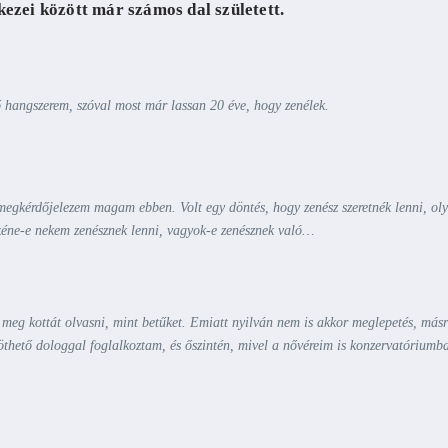
kezei között már számos dal született.
ő hangszerem, szóval most már lassan 20 éve, hogy zenélek.
gkérdőjelezem magam ebben. Volt egy döntés, hogy zenész szeretnék lenni, ol
kéne-e nekem zenésznek lenni, vagyok-e zenésznek való…
meg kottát olvasni, mint betűket. Emiatt nyilván nem is akkor meglepetés, másr
thető dologgal foglalkoztam, és őszintén, mivel a nővéreim is konzervatóriumb