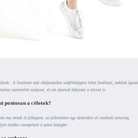
nálunk. A Soulnote szót elképesztően sokféleképpen lehet fordítani, nekünk igazá
nyt szeretnénk nyújtani, és ezt akartuk kifejezni a névvel is.
 mi pontosan a célotok?
mi ma trendi és felkapott, az jellemzően egy destruktív és romboló zeneiség
ilyen értéket csempészni a zenei közegbe.