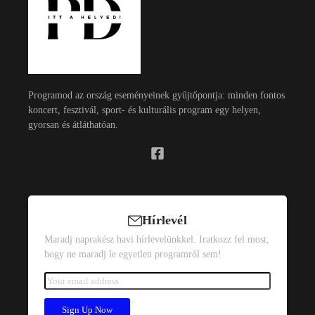
Programod az ország eseményeinek gyűjtőpontja: minden fontos
koncert, fesztivál, sport- és kulturális program egy helyen,
gyorsan és átláthatóan.
Hírlevél
Maradj naprakész havi hírlevelünkkel. Iratkozz fel most,
hogy ne maradj le egyetlen programról sem!