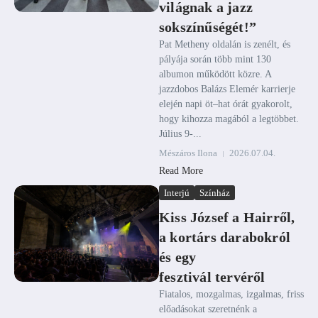
világnak a jazz
sokszínűségét!”
Pat Metheny oldalán is zenélt, és
pályája során több mint 130
albumon működött közre. A
jazzdobos Balázs Elemér karrierje
elején napi öt–hat órát gyakorolt,
hogy kihozza magából a legtöbbet.
Július 9-...
Mészáros Ilona
2026.07.04.
Read More
Interjú
Színház
Kiss József a Hairről,
a kortárs darabokról
és egy
fesztivál tervéről
Fiatalos, mozgalmas, izgalmas, friss
előadásokat szeretnénk a