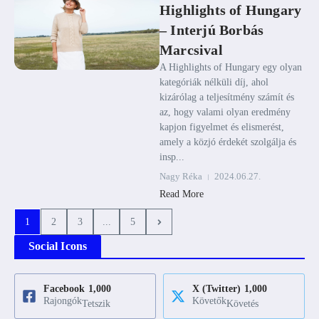
Highlights of Hungary
– Interjú Borbás
Marcsival
A Highlights of Hungary egy olyan
kategóriák nélküli díj, ahol
kizárólag a teljesítmény számít és
az, hogy valami olyan eredmény
kapjon figyelmet és elismerést,
amely a közjó érdekét szolgálja és
insp...
Nagy Réka
2024.06.27.
Read More
1
2
3
...
5
Social Icons
Facebook
1,000
X (Twitter)
1,000
Rajongók
Követők
Tetszik
Követés