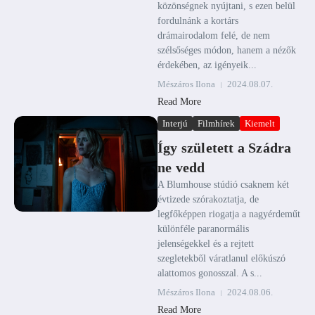
közönségnek nyújtani, s ezen belül
fordulnánk a kortárs
drámairodalom felé, de nem
szélsőséges módon, hanem a nézők
érdekében, az igényeik...
Mészáros Ilona
2024.08.07.
Read More
Interjú
Filmhírek
Kiemelt
Így született a Szádra
ne vedd
A Blumhouse stúdió csaknem két
évtizede szórakoztatja, de
legfőképpen riogatja a nagyérdeműt
különféle paranormális
jelenségekkel és a rejtett
szegletekből váratlanul előkúszó
alattomos gonosszal. A s...
Mészáros Ilona
2024.08.06.
Read More