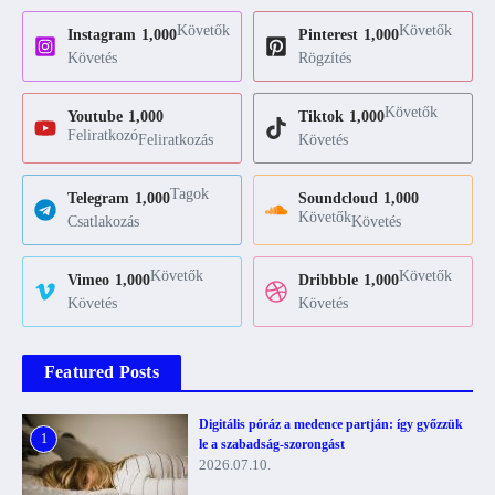
Követők
Követők
Instagram
1,000
Pinterest
1,000
Követés
Rögzítés
Követők
Youtube
1,000
Tiktok
1,000
Feliratkozó
Feliratkozás
Követés
Tagok
Telegram
1,000
Soundcloud
1,000
Követők
Csatlakozás
Követés
Követők
Követők
Vimeo
1,000
Dribbble
1,000
Követés
Követés
Featured Posts
Digitális póráz a medence partján: így győzzük
1
le a szabadság-szorongást
2026.07.10.