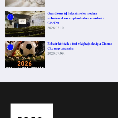
Grandiózus új helyszínnel és modern
2
technikával vár szeptemberben a miskolci
CineFest
2026.07.10.
Először költözik a foci-világbajnokság a Cinema
3
City nagyvásznaira!
2026.07.09.