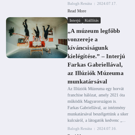
Balogh Renáta
2024.07.17.
Read More
Interjú
Kiállítás
„A múzeum legfőbb
vonzereje a
kíváncsiságunk
kielégítése.” – Interjú
Farkas Gabriellával,
az Illúziók Múzeuma
munkatársával
Az Illúziók Múzeuma egy horvát
franchise hálózat, amely 2021 óta
működik Magyarországon is.
Farkas Gabriellával, az intézmény
munkatársával beszélgettünk a siker
kulcsáról, a látogatók kedvenc „...
Balogh Renáta
2024.07.16.