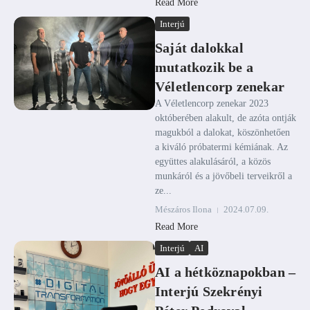
Read More
Interjú
Saját dalokkal
mutatkozik be a
Véletlencorp zenekar
A Véletlencorp zenekar 2023
októberében alakult, de azóta ontják
magukból a dalokat, köszönhetően
a kiváló próbatermi kémiának. Az
együttes alakulásáról, a közös
munkáról és a jövőbeli terveikről a
ze...
Mészáros Ilona
2024.07.09.
Read More
Interjú
AI
AI a hétköznapokban –
Interjú Szekrényi