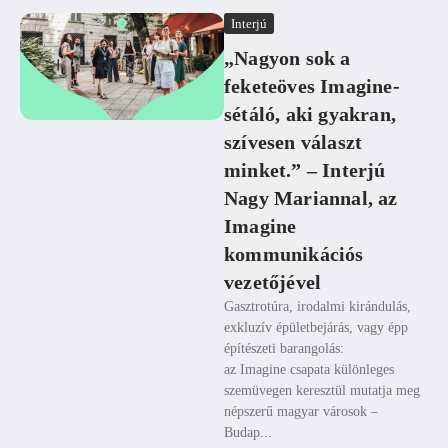
Interjú
„Nagyon sok a
feketeöves Imagine-
sétáló, aki gyakran,
szívesen választ
minket.” – Interjú
Nagy Mariannal, az
Imagine
kommunikációs
vezetőjével
Gasztrotúra, irodalmi kirándulás,
exkluzív épületbejárás, vagy épp
építészeti barangolás:
az Imagine csapata különleges
szemüvegen keresztül mutatja meg
népszerű magyar városok –
Budap...