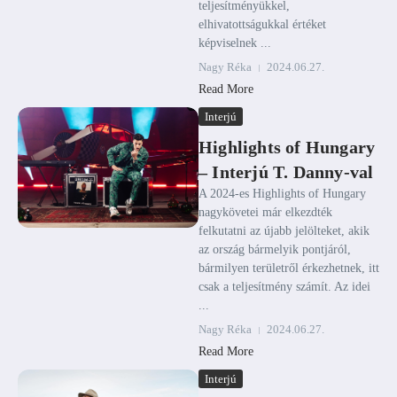
teljesítményükkel,
elhivatottságukkal értéket
képviselnek ...
Nagy Réka
2024.06.27.
Read More
Interjú
Highlights of Hungary
– Interjú T. Danny-val
A 2024-es Highlights of Hungary
nagykövetei már elkezdték
felkutatni az újabb jelölteket, akik
az ország bármelyik pontjáról,
bármilyen területről érkezhetnek, itt
csak a teljesítmény számít. Az idei
...
Nagy Réka
2024.06.27.
Read More
Interjú