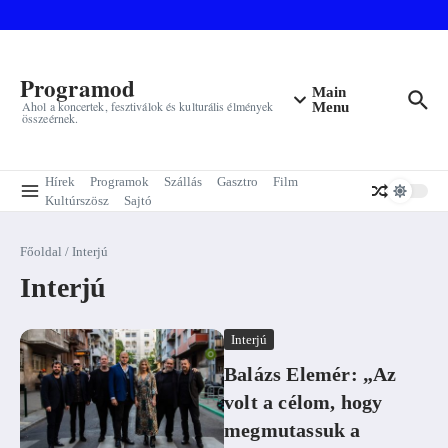
Ugrás a tartalomhoz
Programod
Main
Ahol a koncertek, fesztiválok és kulturális élmények
Menu
összeérnek.
Hírek
Programok
Szállás
Gasztro
Film
Kultúrszösz
Sajtó
Főoldal
/
Interjú
Interjú
Interjú
Balázs Elemér: „Az
volt a célom, hogy
megmutassuk a