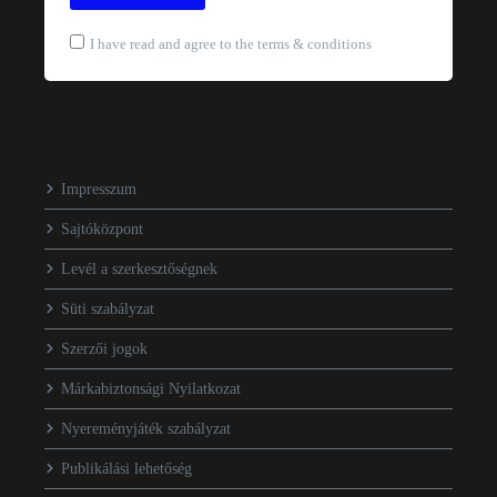
I have read and agree to the terms & conditions
Impresszum
Sajtóközpont
Levél a szerkesztőségnek
Süti szabályzat
Szerzői jogok
Márkabiztonsági Nyilatkozat
Nyereményjáték szabályzat
Publikálási lehetőség