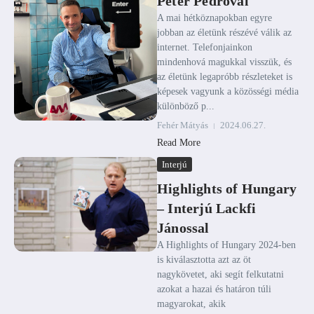
Péter Pedroval
A mai hétköznapokban egyre
jobban az életünk részévé válik az
internet. Telefonjainkon
mindenhová magukkal visszük, és
az életünk legapróbb részleteket is
képesek vagyunk a közösségi média
különböző p...
Fehér Mátyás
2024.06.27.
Read More
Interjú
Highlights of Hungary
– Interjú Lackfi
Jánossal
A Highlights of Hungary 2024-ben
is kiválasztotta azt az öt
nagykövetet, aki segít felkutatni
azokat a hazai és határon túli
magyarokat, akik