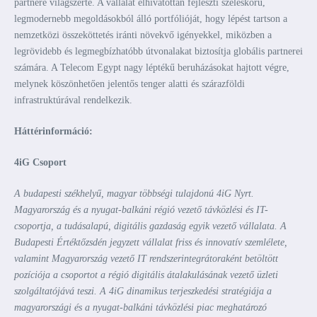
partnere világszerte. A vállalat elhivatottan fejleszti széleskörű,
legmodernebb megoldásokból álló portfólióját, hogy lépést tartson a
nemzetközi összeköttetés iránti növekvő igényekkel, miközben a
legrövidebb és legmegbízhatóbb útvonalakat biztosítja globális partnerei
számára. A Telecom Egypt nagy léptékű beruházásokat hajtott végre,
melynek köszönhetően jelentős tenger alatti és szárazföldi
infrastruktúrával rendelkezik.
Háttérinformáció:
4iG Csoport
A budapesti székhelyű, magyar többségi tulajdonú 4iG Nyrt.
Magyarország és a nyugat-balkáni régió vezető távközlési és IT-
csoportja, a tudásalapú, digitális gazdaság egyik vezető vállalata. A
Budapesti Értéktőzsdén jegyzett vállalat friss és innovatív szemlélete,
valamint Magyarország vezető IT rendszerintegrátoraként betöltött
pozíciója a csoportot a régió digitális átalakulásának vezető üzleti
szolgáltatójává teszi. A 4iG dinamikus terjeszkedési stratégiája a
magyarországi és a nyugat-balkáni távközlési piac meghatározó