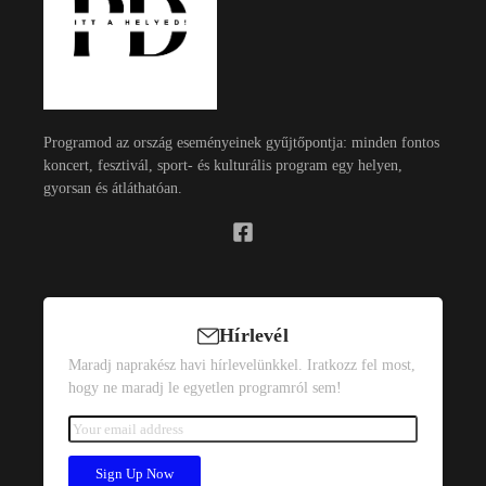
Programod az ország eseményeinek gyűjtőpontja: minden fontos
koncert, fesztivál, sport- és kulturális program egy helyen,
gyorsan és átláthatóan.
Hírlevél
Maradj naprakész havi hírlevelünkkel. Iratkozz fel most,
hogy ne maradj le egyetlen programról sem!