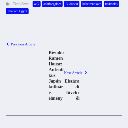
Címkézve:
4iG
adatforgalom
Budapest
kábelrendszer
távközlés
Telecom Egypt
Previous Article
Biwako
Ramen
House:
Autenti
Next Article
kus
Japán
Elszára
kulinár
dt
is
füvekr
élmény
ől