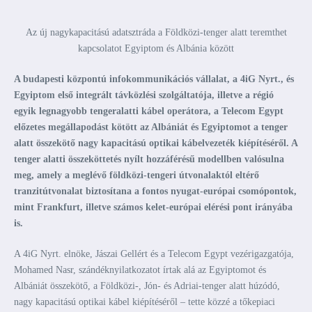
Az új nagykapacitású adatsztráda a Földközi-tenger alatt teremthet
kapcsolatot Egyiptom és Albánia között
A budapesti központú infokommunikációs vállalat, a 4iG Nyrt., és
Egyiptom első integrált távközlési szolgáltatója, illetve a régió
egyik legnagyobb tengeralatti kábel operátora, a Telecom Egypt
előzetes megállapodást kötött az Albániát és Egyiptomot a tenger
alatt összekötő nagy kapacitású optikai kábelvezeték kiépítéséről. A
tenger alatti összeköttetés nyílt hozzáférésű modellben valósulna
meg, amely a meglévő földközi-tengeri útvonalaktól eltérő
tranzitútvonalat biztosítana a fontos nyugat-európai csomópontok,
mint Frankfurt, illetve számos kelet-európai elérési pont irányába
is.
A 4iG Nyrt. elnöke, Jászai Gellért és a Telecom Egypt vezérigazgatója,
Mohamed Nasr, szándéknyilatkozatot írtak alá az Egyiptomot és
Albániát összekötő, a Földközi-, Jón- és Adriai-tenger alatt húzódó,
nagy kapacitású optikai kábel kiépítéséről – tette közzé a tőkepiaci