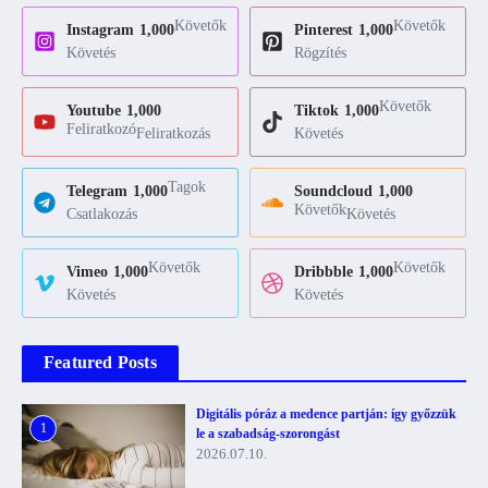
Követők
Követők
Instagram
1,000
Pinterest
1,000
Követés
Rögzítés
Követők
Youtube
1,000
Tiktok
1,000
Feliratkozó
Feliratkozás
Követés
Tagok
Telegram
1,000
Soundcloud
1,000
Követők
Csatlakozás
Követés
Követők
Követők
Vimeo
1,000
Dribbble
1,000
Követés
Követés
Featured Posts
Digitális póráz a medence partján: így győzzük
1
le a szabadság-szorongást
2026.07.10.