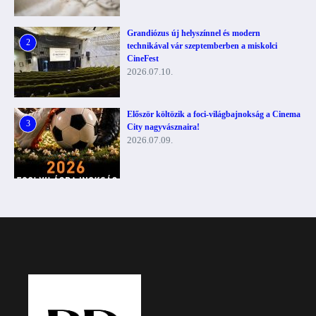
Grandiózus új helyszínnel és modern
2
technikával vár szeptemberben a miskolci
CineFest
2026.07.10.
Először költözik a foci-világbajnokság a Cinema
3
City nagyvásznaira!
2026.07.09.