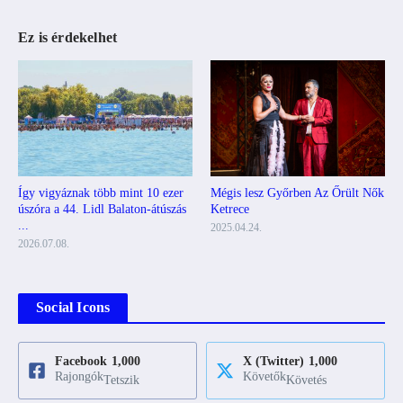
Ez is érdekelhet
Mégis lesz Győrben Az Őrült Nők
Így vigyáznak több mint 10 ezer
Ketrece
úszóra a 44. Lidl Balaton-átúszás
...
2025.04.24.
2026.07.08.
Social Icons
Facebook
1,000
X (Twitter)
1,000
Rajongók
Követők
Tetszik
Követés