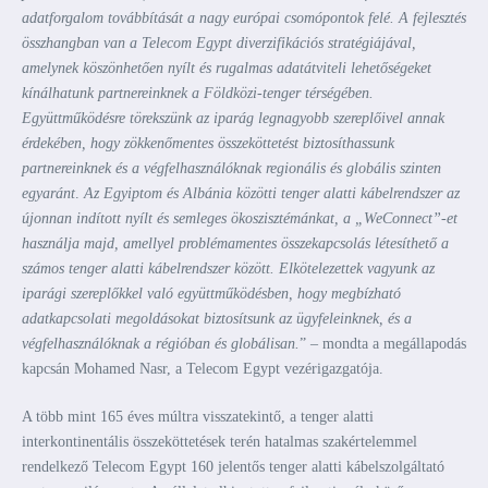
adatforgalom továbbítását a nagy európai csomópontok felé. A fejlesztés
összhangban van a Telecom Egypt diverzifikációs stratégiájával,
amelynek köszönhetően nyílt és rugalmas adatátviteli lehetőségeket
kínálhatunk partnereinknek a Földközi-tenger térségében.
Együttműködésre törekszünk az iparág legnagyobb szereplőivel annak
érdekében, hogy zökkenőmentes összeköttetést biztosíthassunk
partnereinknek és a végfelhasználóknak regionális és globális szinten
egyaránt
.
Az Egyiptom és Albánia közötti tenger alatti kábelrendszer az
újonnan indított nyílt és semleges ökoszisztémánkat, a „WeConnect”-et
használja majd, amellyel problémamentes összekapcsolás létesíthető a
számos tenger alatti kábelrendszer között. Elkötelezettek vagyunk az
iparági szereplőkkel való együttműködésben, hogy megbízható
adatkapcsolati megoldásokat biztosítsunk az ügyfeleinknek, és a
végfelhasználóknak a régióban és globálisan.
” – mondta a megállapodás
kapcsán Mohamed Nasr, a Telecom Egypt vezérigazgatója.
A több mint 165 éves múltra visszatekintő, a tenger alatti
interkontinentális összeköttetések terén hatalmas szakértelemmel
rendelkező Telecom Egypt 160 jelentős tenger alatti kábelszolgáltató