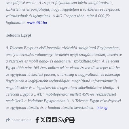
szereplőjévé emelte. A csoport folyamatosan bővíti szolgáltatásait,
szakértelmét és portfólióját, hogy megfeleljen a távközlési és IT-piacok
változásainak és igényeinek. A 4iG Csoport több, mint 8.000 főt
foglalkoztat.
www.4iG.hu
Telecom Egypt
A Telecom Egypt az első integrált távközlési szolgáltató Egyiptomban,
amely a távközlés valamennyi területén nyújt szolgáltatásokat, beleértve
a vezetékes és mobil hang- és adatátviteli szolgáltatásokat. A Telecom
Egypt több mint 165 éves múltra tekint vissza és vezető szerepet tölt be
az egyiptomi távközlési piacon, a társaság a nagyvállalati és lakossági
ügyfeleinek a legfejlettebb technológiát, megbízható infrastrukturális
megoldásokat és a legszélesebb tenger alatti kábelhálózatot kínálja. A
Telecom Egypt a „WE” mobiloperátor mellett 45%-os részesedéssel
rendelkezik a Vodafone Egyiptomban is. A Telecom Egypt részvényeivel
az egyiptomi tőzsdén és a londoni tőzsdén kereskednek.
ir.te.eg
Share Article