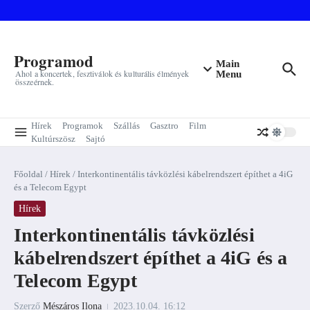
Ugrás a tartalomhoz
Programod
Main
Ahol a koncertek, fesztiválok és kulturális élmények
Menu
összeérnek.
Hírek
Programok
Szállás
Gasztro
Film
Kultúrszösz
Sajtó
Főoldal
/
Hírek
/
Interkontinentális távközlési kábelrendszert építhet a 4iG
és a Telecom Egypt
Hírek
Interkontinentális távközlési
kábelrendszert építhet a 4iG és a
Telecom Egypt
Szerző
Mészáros Ilona
2023.10.04.
16:12