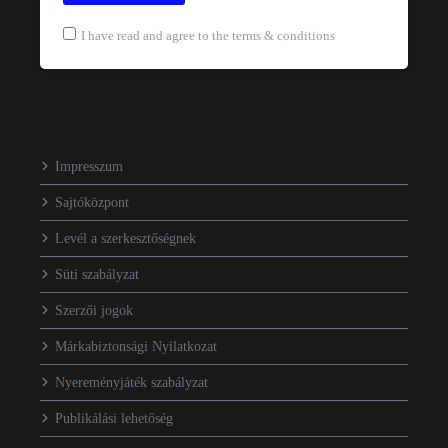
I have read and agree to the terms & conditions
Impresszum
Sajtóközpont
Levél a szerkesztőségnek
Süti szabályzat
Szerzői jogok
Márkabiztonsági Nyilatkozat
Nyereményjáték szabályzat
Publikálási lehetőség