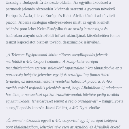
társaság a Budapesti Értéktőzsde oldalán. Az együttműködéssel a
partnerek jelentős részesedést kívánnak szerezni a gyorsan növekvő
Európa és Ázsia, illetve Európa és Kelet-Afrika közötti adatátviteli
piacon. Albánia stratégiai elhelyezkedése miatt az egyik kiemelt
belépési pont lehet Kelet-Európába és az ország biztonságos és
határokon átnyúló szárazföldi infrastruktúrájának köszönhetően fontos
tranzit kapcsolatot biztosít további desztinációk irányában.
„
A Telecom Egyiptommal kötött előzetes megállapodás jelentős
mérföldkő a 4iG Csoport számára. A közép-kelet-európai
tranzitüzletágban szerzett széleskörű tapasztalatainkra támaszkodva ez a
partnerség belépést jelenthet egy új és stratégiailag fontos üzleti
területre, az interkontinentális vezetékes hálózatok piacára. A 4iG
tovább erősíti regionális jelenlétét azzal, hogy Albániában új adatkaput
hoz létre, a nemzetközi optikai tranzitútvonalak bővítése pedig további
együttműködési lehetőségeket teremt a régió országaival
” – hangsúlyozta
a megállapodás kapcsán Jászai Gellért, a 4iG Nyrt. elnöke.
„
Örömmel működünk együtt a 4iG csoporttal egy új európai belépési
pont kialakításában, lehetővé téve ezen az Ázsiából és Afrikából érkező