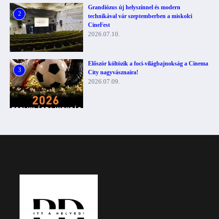
Grandiózus új helyszínnel és modern
2
technikával vár szeptemberben a miskolci
CineFest
2026.07.10.
Először költözik a foci-világbajnokság a Cinema
3
City nagyvásznaira!
2026.07.09.