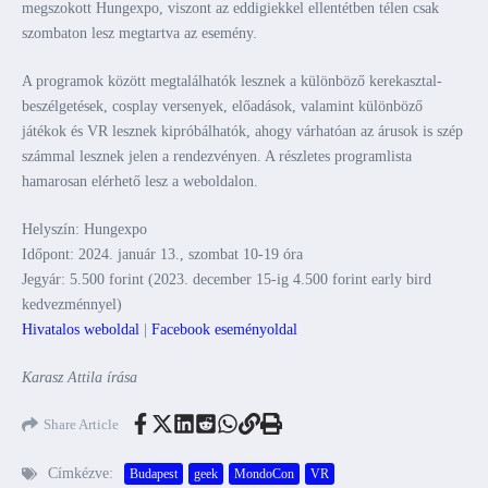
megszokott Hungexpo, viszont az eddigiekkel ellentétben télen csak
szombaton lesz megtartva az esemény.
A programok között megtalálhatók lesznek a különböző kerekasztal-
beszélgetések, cosplay versenyek, előadások, valamint különböző
játékok és VR lesznek kipróbálhatók, ahogy várhatóan az árusok is szép
számmal lesznek jelen a rendezvényen. A részletes programlista
hamarosan elérhető lesz a weboldalon.
Helyszín: Hungexpo
Időpont: 2024. január 13., szombat 10-19 óra
Jegyár: 5.500 forint (2023. december 15-ig 4.500 forint early bird
kedvezménnyel)
Hivatalos weboldal
|
Facebook eseményoldal
Karasz Attila írása
Share Article
Címkézve:
Budapest
geek
MondoCon
VR