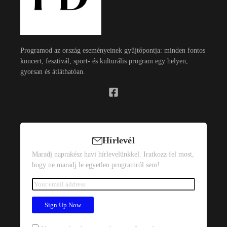
Programod az ország eseményeinek gyűjtőpontja: minden fontos
koncert, fesztivál, sport- és kulturális program egy helyen,
gyorsan és átláthatóan.
Hírlevél
Maradj naprakész havi hírlevelünkkel. Iratkozz fel most,
hogy ne maradj le egyetlen programról sem!