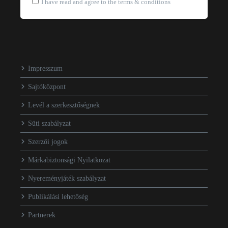
I have read and agree to the terms & conditions
Impresszum
Sajtóközpont
Levél a szerkesztőségnek
Süti szabályzat
Szerzői jogok
Márkabiztonsági Nyilatkozat
Nyereményjáték szabályzat
Publikálási lehetőség
Partnerek