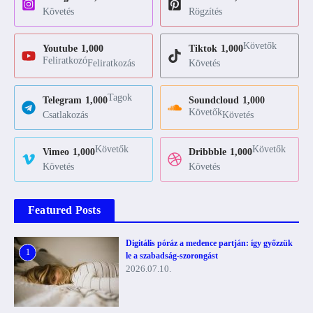
Követés
Rögzítés
Követők
Youtube
1,000
Tiktok
1,000
Feliratkozó
Feliratkozás
Követés
Tagok
Telegram
1,000
Soundcloud
1,000
Követők
Csatlakozás
Követés
Követők
Követők
Vimeo
1,000
Dribbble
1,000
Követés
Követés
Featured Posts
Digitális póráz a medence partján: így győzzük
1
le a szabadság-szorongást
2026.07.10.