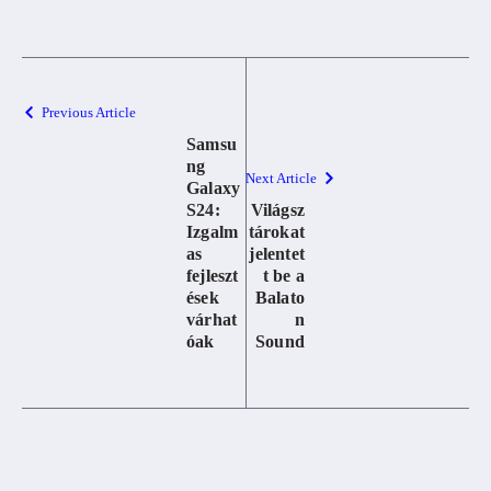
Previous Article
Samsu
ng
Next Article
Galaxy
S24:
Világsz
Izgalm
tárokat
as
jelentet
fejleszt
t be a
ések
Balato
várhat
n
óak
Sound