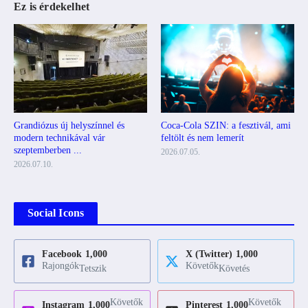
Ez is érdekelhet
Grandiózus új helyszínnel és
Coca-Cola SZIN: a fesztivál, ami
modern technikával vár
feltölt és nem lemerít
szeptemberben ...
2026.07.05.
2026.07.10.
Social Icons
Facebook
1,000
X (Twitter)
1,000
Rajongók
Követők
Tetszik
Követés
Követők
Követők
Instagram
1,000
Pinterest
1,000