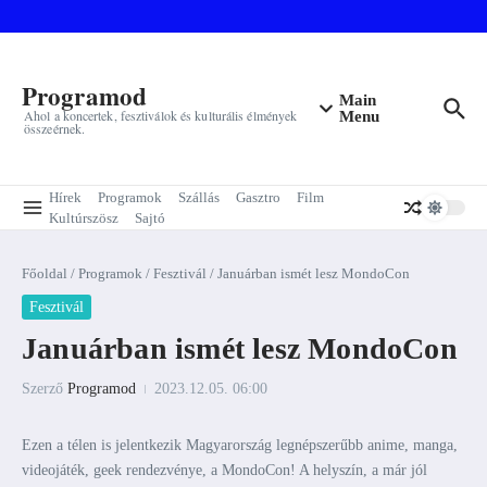
Ugrás a tartalomhoz
Programod
Main
Ahol a koncertek, fesztiválok és kulturális élmények
Menu
összeérnek.
Hírek
Programok
Szállás
Gasztro
Film
Kultúrszösz
Sajtó
Főoldal
/
Programok
/
Fesztivál
/
Januárban ismét lesz MondoCon
Fesztivál
Januárban ismét lesz MondoCon
Szerző
Programod
2023.12.05.
06:00
Ezen a télen is jelentkezik Magyarország legnépszerűbb anime, manga,
videojáték, geek rendezvénye, a MondoCon! A helyszín, a már jól