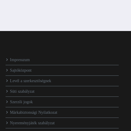
Impresszum
Sajtóközpont
Levél a szerkesztőségnek
Süti szabályzat
Szerzői jogok
Márkabiztonsági Nyilatkozat
Nyereményjáték szabályzat