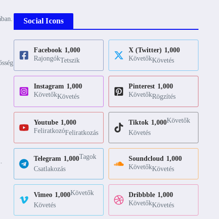
ában.
Social Icons
Facebook
1,000
X (Twitter)
1,000
Rajongók
Követők
Tetszik
Követés
ősség
Instagram
1,000
Pinterest
1,000
Követők
Követők
Követés
Rögzítés
Követők
Youtube
1,000
Tiktok
1,000
Feliratkozó
Feliratkozás
Követés
Tagok
Telegram
1,000
Soundcloud
1,000
.
Követők
Csatlakozás
Követés
Követők
Vimeo
1,000
Dribbble
1,000
Követők
Követés
Követés