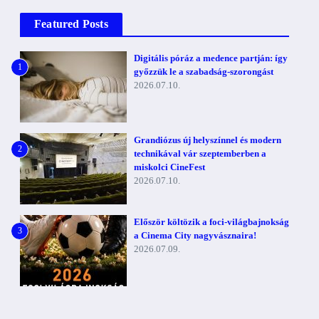
Featured Posts
Digitális póráz a medence partján: így
1
győzzük le a szabadság-szorongást
2026.07.10.
Grandiózus új helyszínnel és modern
2
technikával vár szeptemberben a
miskolci CineFest
2026.07.10.
Először költözik a foci-világbajnokság
3
a Cinema City nagyvásznaira!
2026.07.09.