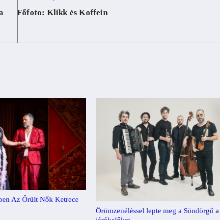
a
Főfoto: Klikk és Koffein
ben Az Őrült Nők Ketrece
Örömzenéléssel lepte meg a Söndörgő a