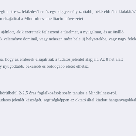
ít a stressz leküzdésében és egy kiegyensúlyozottabb, békésebb élet kialakítás
n elsajátítsd a Mindfulness meditáció művészetét.
ánlott, akik szeretnék fejleszteni a türelmet, a nyugalmat, és az önálló
ok véleménye dominál, vagy nehezen mész bele új helyzetekbe, vagy nagy felel
hogy az emberek elsajátítsák a tudatos jelenlét alapjait. Az 8 hét alatt
így nyugodtabb, békésebb és boldogabb életet élhetsz.
körülbelül 2-2,5 órás foglalkozások során tanulsz a Mindfulness-ról.
datos jelenlét készségét, segítségképpen az oktató által kiadott hanganyagokkal