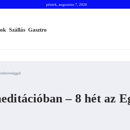
péntek, augusztus 7, 2026
mok
Szállás
Gasztro
Tudatossággal
editációban – 8 hét az 