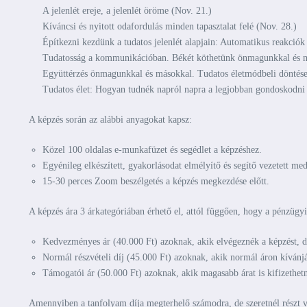
A jelenlét ereje, a jelenlét öröme (Nov. 21.)
Kíváncsi és nyitott odafordulás minden tapasztalat felé (Nov. 28.)
Építkezni kezdünk a tudatos jelenlét alapjain: Automatikus reakciók 
Tudatosság a kommunikációban. Békét köthetünk önmagunkkal és m
Együttérzés önmagunkkal és másokkal. Tudatos életmódbeli döntése
Tudatos élet: Hogyan tudnék napról napra a legjobban gondoskodni
A képzés során az alábbi anyagokat kapsz:
Közel 100 oldalas e-munkafüzet és segédlet a képzéshez.
Egyénileg elkészített, gyakorlásodat elmélyítő és segítő vezetett me
15-30 perces Zoom beszélgetés a képzés megkezdése előtt.
A képzés ára 3 árkategóriában érhető el, attól függően, hogy a pénzügy
Kedvezményes ár (40.000 Ft) azoknak, akik elvégeznék a képzést,
Normál részvételi díj (45.000 Ft) azoknak, akik normál áron kívánjá
Támogatói ár (50.000 Ft) azoknak, akik magasabb árat is kifizethetn
Amennyiben a tanfolyam díja megterhelő számodra, de szeretnél részt ve