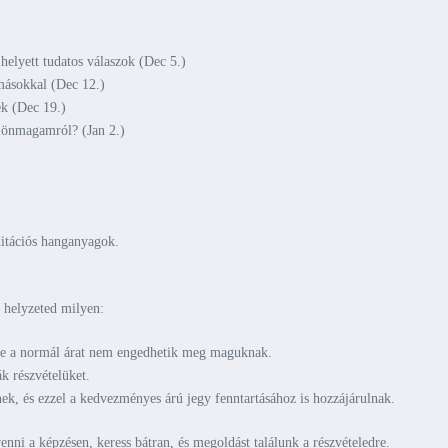
helyett tudatos válaszok (Dec 5.)
ásokkal (Dec 12.)
k (Dec 19.)
 önmagamról? (Jan 2.)
ditációs hanganyagok.
i helyzeted milyen:
 de a normál árat nem engedhetik meg maguknak.
k részvételüket.
ek, és ezzel a kedvezményes árú jegy fenntartásához is hozzájárulnak.
nni a képzésen, keress bátran, és megoldást találunk a részvételedre.