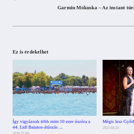
Garmin Mókuska – Az instant túr
Ez is érdekelhet
Mégis lesz Győr
Így vigyáznak több mint 10 ezer úszóra a
44. Lidl Balaton-átúszás ...
2025.04.24.
2026.07.08.