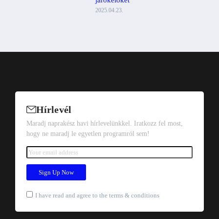
járókelőket
2025.04.23.
Hírlevél
Maradj naprakész havi hírlevelünkkel. Iratkozz fel most,
hogy ne maradj le egyetlen programról sem!
I have read and agree to the terms & conditions