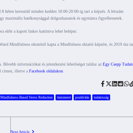
 8 héten keresztül minden kedden 18:00-20:00-ig tart a képzés. A létszám
gy maximális hatékonysággal dolgozhassatok és egymásra figyelhessetek.
a előtt a kapott linkre kattintva lehet belépni.
Ward Mindfulness oktatótól kapta a Mindfulness oktatói képzést, és 2019 óta ta
ára. Bővebb információkat és jelentkezési lehetőséget találsz az
Egy Csepp Tudat
 címen, illetve a
Facebook oldalukon
.
Mindfulness-Based Stress Reduction
önismeret
pozitívitás
tudatosság
Next Article