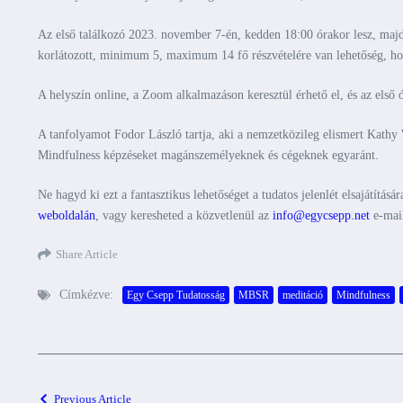
Az első találkozó 2023. november 7-én, kedden 18:00 órakor lesz, majd
korlátozott, minimum 5, maximum 14 fő részvételére van lehetőség, ho
A helyszín online, a Zoom alkalmazáson keresztül érhető el, és az első ór
A tanfolyamot Fodor László tartja, aki a nemzetközileg elismert Kathy 
Mindfulness képzéseket magánszemélyeknek és cégeknek egyaránt.
Ne hagyd ki ezt a fantasztikus lehetőséget a tudatos jelenlét elsajátítás
weboldalán
, vagy keresheted a közvetlenül az
info@egycsepp.net
e-mail
Share Article
Címkézve:
Egy Csepp Tudatosság
MBSR
meditáció
Mindfulness
Previous Article