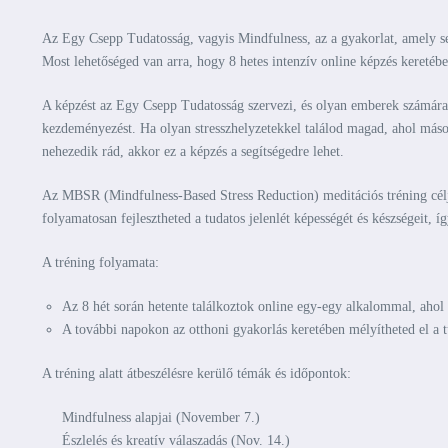
Az Egy Csepp Tudatosság, vagyis Mindfulness, az a gyakorlat, amely seg
Most lehetőséged van arra, hogy 8 hetes intenzív online képzés keretébe
A képzést az Egy Csepp Tudatosság szervezi, és olyan emberek számára aj
kezdeményezést. Ha olyan stresszhelyzetekkel találod magad, ahol más
nehezedik rád, akkor ez a képzés a segítségedre lehet.
Az MBSR (Mindfulness-Based Stress Reduction) meditációs tréning célja, 
folyamatosan fejlesztheted a tudatos jelenlét képességét és készségeit, 
A tréning folyamata:
Az 8 hét során hetente találkoztok online egy-egy alkalommal, ahol 
A további napokon az otthoni gyakorlás keretében mélyítheted el a tu
A tréning alatt átbeszélésre kerülő témák és időpontok:
Mindfulness alapjai (November 7.)
Észlelés és kreatív válaszadás (Nov. 14.)