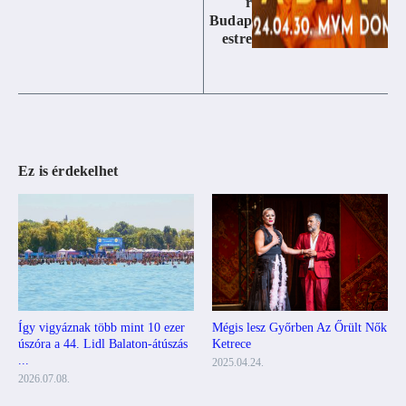
r
Budap
estre
Ez is érdekelhet
Mégis lesz Győrben Az Őrült Nők
Így vigyáznak több mint 10 ezer
Ketrece
úszóra a 44. Lidl Balaton-átúszás
...
2025.04.24.
2026.07.08.