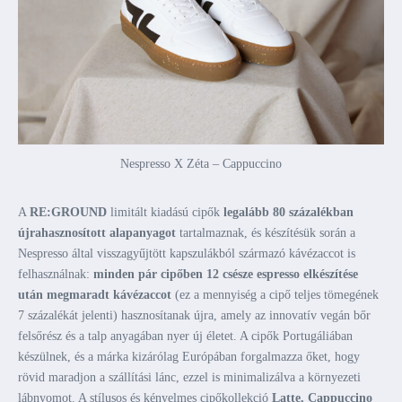
Nespresso X Zéta – Cappuccino
A
RE:GROUND
limitált kiadású cipők
legalább 80 százalékban
újrahasznosított alapanyagot
tartalmaznak, és készítésük során a
Nespresso által visszagyűjtött kapszulákból származó kávézaccot is
felhasználnak:
minden pár cipőben 12 csésze espresso elkészítése
után megmaradt kávézaccot
(ez a mennyiség a cipő teljes tömegének
7 százalékát jelenti) hasznosítanak újra, amely az innovatív vegán bőr
felsőrész és a talp anyagában nyer új életet. A cipők Portugáliában
készülnek, és a márka kizárólag Európában forgalmazza őket, hogy
rövid maradjon a szállítási lánc, ezzel is minimalizálva a környezeti
lábnyomot. A stílusos és kényelmes cipőkollekció
Latte, Cappuccino