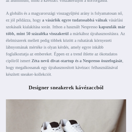
az alumínium, mind a kávézacc visszakerüljön a körforgásba.
A globális és a magyarországi visszagyűjtési arány is folyamatosan nő,
ez jól példázza, hogy
a vásárlók egyre tudatosabbá válnak
vásárlási
szokásaik kialakítása során. Itthon a használt Nespresso
kapszulák már
több, mint 50 százaléka visszakerül
a márkához újrahasznosításra. Az
élelmiszerek mellett pedig többek között a ruhatárak környezeti
lábnyomának mértéke is olyan kérdés, amely egyre inkább
foglalkoztatja az embereket. Éppen ez a trend ihlette az ökotudatos
cipőiről ismert
Zèta nevű divat-startup és a Nespresso összefogását
,
hogy megalkossanak egy újrahasznosított kávézacc felhasználásával
készített sneaker-kollekciót.
Designer sneakerek kávézaccból