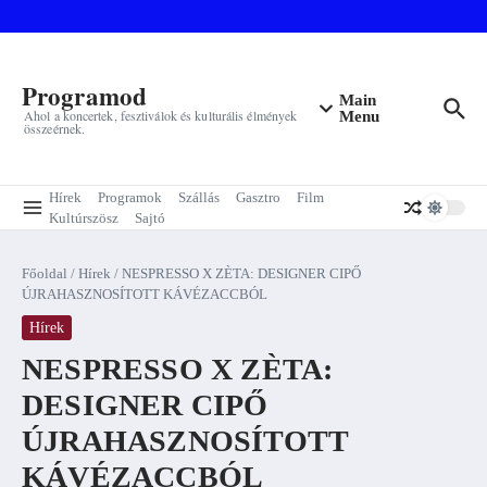
Ugrás a tartalomhoz
Programod
Main
Ahol a koncertek, fesztiválok és kulturális élmények
Menu
összeérnek.
Hírek
Programok
Szállás
Gasztro
Film
Kultúrszösz
Sajtó
Főoldal
/
Hírek
/
NESPRESSO X ZÈTA: DESIGNER CIPŐ
ÚJRAHASZNOSÍTOTT KÁVÉZACCBÓL
Hírek
NESPRESSO X ZÈTA:
DESIGNER CIPŐ
ÚJRAHASZNOSÍTOTT
KÁVÉZACCBÓL