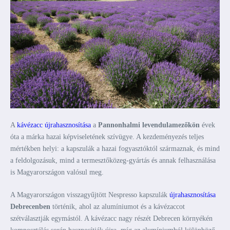
A
kávézacc újrahasznosítása
a
Pannonhalmi levendulamezőkön
évek
óta a márka hazai képviseletének szívügye. A kezdeményezés teljes
mértékben helyi: a kapszulák a hazai fogyasztóktól származnak, és mind
a feldolgozásuk, mind a termesztőközeg-gyártás és annak felhasználása
is Magyarországon valósul meg.
A Magyarországon visszagyűjtött Nespresso kapszulák
újrahasznosítása
Debrecenben
történik, ahol az alumíniumot és a kávézaccot
szétválasztják egymástól. A kávézacc nagy részét Debrecen környékén