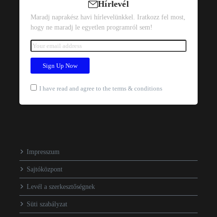
Hírlevél
Maradj naprakész havi hírlevelünkkel. Iratkozz fel most,
hogy ne maradj le egyetlen programról sem!
I have read and agree to the terms & conditions
Impresszum
Sajtóközpont
Levél a szerkesztőségnek
Süti szabályzat