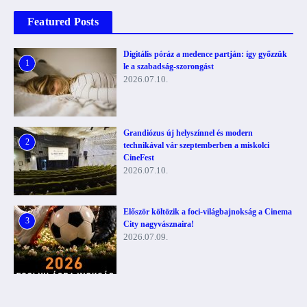
Featured Posts
Digitális póráz a medence partján: így győzzük
1
le a szabadság-szorongást
2026.07.10.
Grandiózus új helyszínnel és modern
2
technikával vár szeptemberben a miskolci
CineFest
2026.07.10.
Először költözik a foci-világbajnokság a Cinema
3
City nagyvásznaira!
2026.07.09.