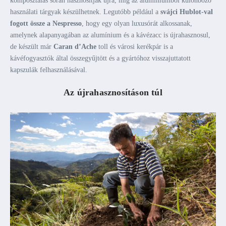
komposztálás során hasznosítják újra, míg az alumíniumból különböző
használati tárgyak készülhetnek. Legutóbb például a
svájci Hublot-val
fogott össze a Nespresso
, hogy egy olyan luxusórát alkossanak,
amelynek alapanyagában az alumínium és a kávézacc is újrahasznosul,
de készült már
Caran d’Ache
toll és városi kerékpár is a
kávéfogyasztók által összegyűjtött és a gyártóhoz visszajuttatott
kapszulák felhasználásával.
Az újrahasznosításon túl