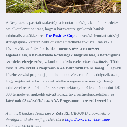
A Nespresso tapasztalt szakértője a fenntarthatóságnak, már a kezdetek
óta elkötelezett az iránt, hogy a környezetre gyakorolt hatását
minimálisra csökkentse.
The Positive Cup
elnevezésű fenntarthatósági
stratégiájának keretén belül öt kiemelt területre fókuszál, melyek a
következők: az értéklánc
karbonmentesítése
, a
természet
regenerálása
, a
kávétermelő közösségek megerősítése
, a
körforgásos
szemlélet elterjesztése
, valamint a
közös cselekvésre ösztönzés
. Több
TM
mint 20 éve indult a
Nespresso AAA Fenntartható Minőség
egyedi
kávébeszerzési programja, amiben több száz argonómus dolgozik azon,
hogy segítsenek a farmereknek átállni a regeneratív mezőgazdasági
módszerekre. A márka mára 330 ezer hektárnyi területen több mint 150
000 termelővel működik együtt hosszú távú partnerkapcsolatban, és
kávéinak 93 százalékát az AAA Programon keresztül szerzi be
.
A limitált kiadású
Nespresso x
Zèta
RE:GROUND
cipőkollekció
darabjai a készlet erejéig elérhetők a
https://www.zeta-shoes.com/
honlapon MOKA néven.