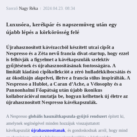
Szerző
Nagy Réka
2024.04.23.
08:34
Luxusóra, kerékpár és napszemüveg után egy
újabb lépés a körkörösség felé
Újrahasznosított kávézaccból készített utcai cipőt a
Nespresso és a Zèta nevű francia divat-startup, hogy ezzel
is felhívják a figyelmet a kávékapszulák szelektív
gyűjtésének és újrahasznosításának fontosságára. A
limitált kiadású cipőkollekciót a zéró hulladékkibocsátás és
az ökodizájn alapelvei, illetve a francia stílus inspirálták. A
Nespresso a Hublot, a Caran d’Ache, a Vélosophy és a
Pannonhalmi Főapátság után újabb ikonikus
kollaborációval mutatja be, hogyan kelhetnek új életre az
újrahasznosított Nespresso kávékapszulák.
A Nespresso
globális használtkapszula-gyűjtő rendszert
épített ki,
amelynek segítségével minden hozzájuk visszajuttatott
kávékapszulát
újrahasznosítanak
, és gondoskodnak arról, hogy mind