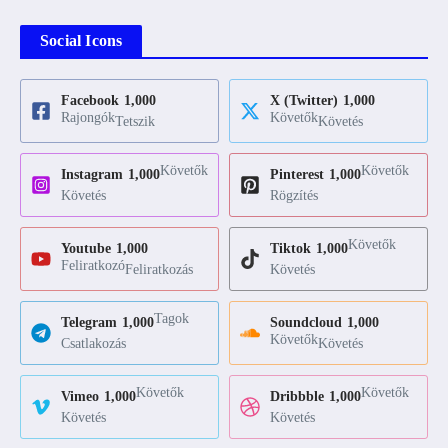
Social Icons
Facebook
1,000
X (Twitter)
1,000
Rajongók
Követők
Tetszik
Követés
Követők
Követők
Instagram
1,000
Pinterest
1,000
Követés
Rögzítés
Követők
Youtube
1,000
Tiktok
1,000
Feliratkozó
Feliratkozás
Követés
Tagok
Telegram
1,000
Soundcloud
1,000
Követők
Csatlakozás
Követés
Követők
Követők
Vimeo
1,000
Dribbble
1,000
Követés
Követés