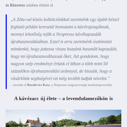
és Ristretto
színben érhető el.
„
A Zèta-val közös kollekciónkkal szeretnénk egy újabb kézzel
fogható példán keresztül bemutatni a kávérajongóknak,
mennyi lehetőség rejlik a Nespresso kávékapszulák
újrahasznosításában. Ezzel is arra szeretnénk ösztönözni
mindenkit, hogy juttassa vissza hozzánk használt kapszuláit,
hogy mi újrahasznosíthassuk őket. Azt gondolom, hogy
nagyon szép eredményt értünk el itthon a több mint 50
százalékos újrahasznosítási aránnyal, de hisszük, hogy a
vásárlóink segítségével ezt még tovább tudjuk növelni.”
– mondta el
Rezsdovics Kata
, a Nespresso magyarországi marketingvezetője.
A kávézacc új élete – a levendulamezőkön is