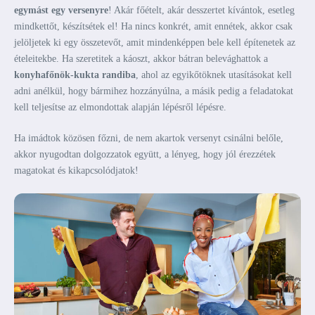
egymást egy versenyre
! Akár főételt, akár desszertet kívántok, esetleg
mindkettőt, készítsétek el! Ha nincs konkrét, amit ennétek, akkor csak
jelöljetek ki egy összetevőt, amit mindenképpen bele kell építenetek az
ételeitekbe. Ha szeretitek a káoszt, akkor bátran belevághattok a
konyhafőnök-kukta randiba
, ahol az egyikőtöknek utasításokat kell
adni anélkül, hogy bármihez hozzányúlna, a másik pedig a feladatokat
kell teljesítse az elmondottak alapján lépésről lépésre.
Ha imádtok közösen főzni, de nem akartok versenyt csinálni belőle,
akkor nyugodtan dolgozzatok együtt, a lényeg, hogy jól érezzétek
magatokat és kikapcsolódjatok!