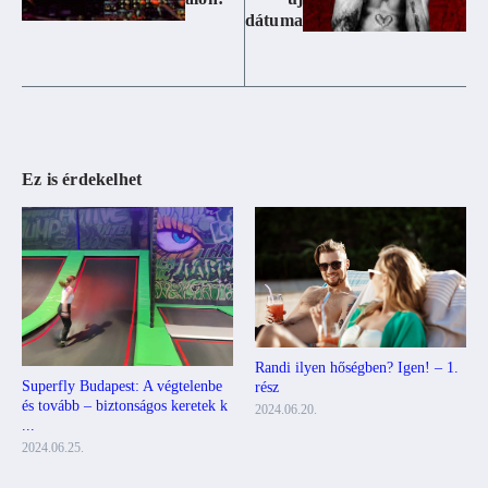
dátuma
Ez is érdekelhet
Randi ilyen hőségben? Igen! – 1.
Superfly Budapest: A végtelenbe
rész
és tovább – biztonságos keretek k
2024.06.20.
...
2024.06.25.