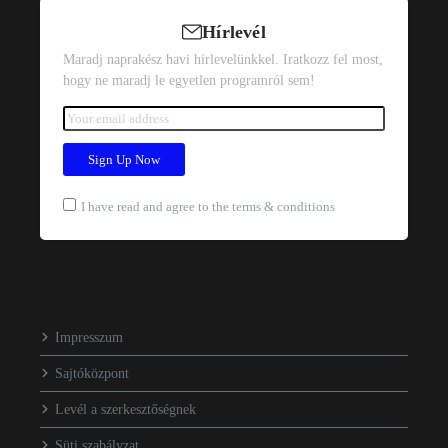
Hírlevél
Maradj naprakész havi hírlevelünkkel. Iratkozz fel most,
hogy ne maradj le egyetlen programról sem!
I have read and agree to the terms & conditions
Impresszum
Sajtóközpont
Levél a szerkesztőségnek
Süti szabályzat