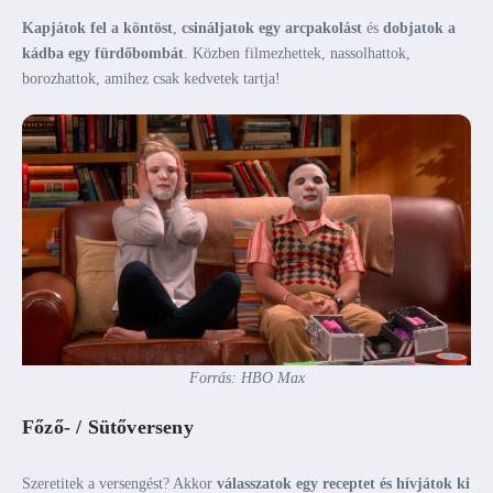
Kapjátok fel a köntöst
,
csináljatok egy
arcpakolást
és
dobjatok a
kádba egy fürdőbombát
. Közben filmezhettek, nassolhattok,
borozhattok, amihez csak kedvetek tartja!
Forrás: HBO Max
Főző- / Sütőverseny
Szeretitek a versengést? Akkor
válasszatok egy receptet és hívjátok ki