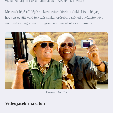
vizualizálhatjátok az álmaitokat és tervezhettek közösen.
Mehettek lépésről lépésre, kezdhetitek kisebb célokkal is, a lényeg,
hogy az együtt való tervezés sokkal erősebbre szőheti a köztetek lévő
viszonyt és még a nyári program sem marad utolsó pillanatra.
Forrás: Netflix
Videójáték-maraton