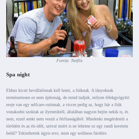
Forrás: Netflix
Spa night
Ehhez kicsit bevállalósnak kell lenni, a fiúknak. A lányoknak
természetesen ez nem újdonság, de mind tudjuk, milyen lélekgyógyító
ereje van egy selfcare-rutinnak, a vicces pedig az, hogy bár a fiúk
vonakodni szoktak az ilyesmiktől, általában nagyon bejön nekik is, és
nem, ezzel senki nem veszít a férfiasságából. Mindenki megérdemli a
törődést és az én-időt, szóval miért is ne lehetne ez egy randi keretein
belül? Tekinthettek úgyis erre, mint egy wellness fürdőre.