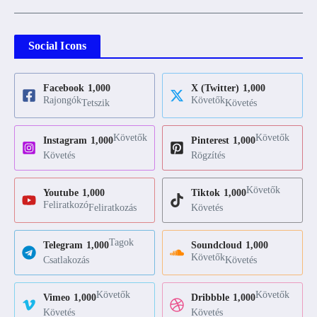
Social Icons
Facebook
1,000
X (Twitter)
1,000
Rajongók
Követők
Tetszik
Követés
Követők
Követők
Instagram
1,000
Pinterest
1,000
Követés
Rögzítés
Követők
Youtube
1,000
Tiktok
1,000
Feliratkozó
Feliratkozás
Követés
Tagok
Telegram
1,000
Soundcloud
1,000
Követők
Csatlakozás
Követés
Követők
Követők
Vimeo
1,000
Dribbble
1,000
Követés
Követés