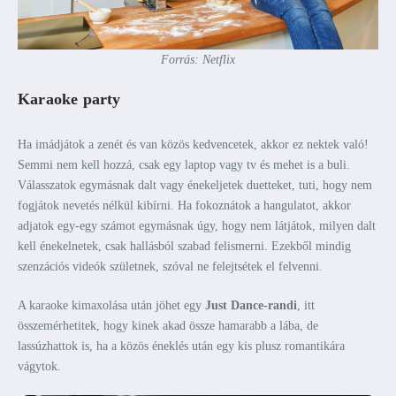
Forrás: Netflix
Karaoke party
Ha imádjátok a zenét és van közös kedvencetek, akkor ez nektek való!
Semmi nem kell hozzá, csak egy laptop vagy tv és mehet is a buli.
Válasszatok egymásnak dalt vagy énekeljetek duetteket, tuti, hogy nem
fogjátok nevetés nélkül kibírni. Ha fokoznátok a hangulatot, akkor
adjatok egy-egy számot egymásnak úgy, hogy nem látjátok, milyen dalt
kell énekelnetek, csak hallásból szabad felismerni. Ezekből mindig
szenzációs videók születnek, szóval ne felejtsétek el felvenni.
A karaoke kimaxolása után jöhet egy
Just Dance-randi
, itt
összemérhetitek, hogy kinek akad össze hamarabb a lába, de
lassúzhattok is, ha a közös éneklés után egy kis plusz romantikára
vágytok.