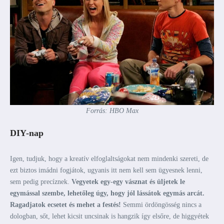
Forrás: HBO Max
DIY-nap
Igen, tudjuk, hogy a kreatív elfoglaltságokat nem mindenki szereti, de
ezt biztos imádni fogjátok, ugyanis itt nem kell sem ügyesnek lenni,
sem pedig precíznek.
Vegyetek egy-egy vásznat és üljetek le
egymással szembe, lehetőleg úgy, hogy jól lássátok egymás arcát.
Ragadjatok ecsetet és mehet a festés!
Semmi ördöngösség nincs a
dologban, sőt, lehet kicsit uncsinak is hangzik így elsőre, de higgyétek