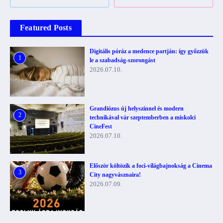
Featured Posts
Digitális póráz a medence partján: így győzzük
1
le a szabadság-szorongást
2026.07.10.
Grandiózus új helyszínnel és modern
2
technikával vár szeptemberben a miskolci
CineFest
2026.07.10.
Először költözik a foci-világbajnokság a Cinema
3
City nagyvásznaira!
2026.07.09.