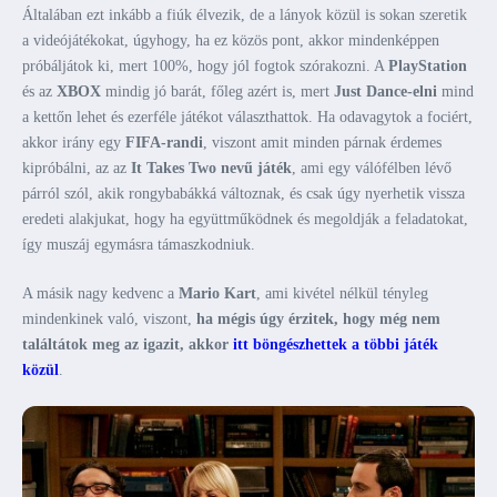
Általában ezt inkább a fiúk élvezik, de a lányok közül is sokan szeretik
a videójátékokat, úgyhogy, ha ez közös pont, akkor mindenképpen
próbáljátok ki, mert 100%, hogy jól fogtok szórakozni. A
PlayStation
és az
XBOX
mindig jó barát, főleg azért is, mert
Just Dance-elni
mind
a kettőn lehet és ezerféle játékot választhattok. Ha odavagytok a fociért,
akkor irány egy
FIFA-randi
, viszont amit minden párnak érdemes
kipróbálni, az az
It Takes Two nevű játék
, ami egy válófélben lévő
párról szól, akik rongybabákká változnak, és csak úgy nyerhetik vissza
eredeti alakjukat, hogy ha együttműködnek és megoldják a feladatokat,
így muszáj egymásra támaszkodniuk.
A másik nagy kedvenc a
Mario Kart
, ami kivétel nélkül tényleg
mindenkinek való, viszont,
ha mégis úgy érzitek, hogy még nem
találtátok meg az igazit, akkor
itt böngészhettek a többi játék
közül
.