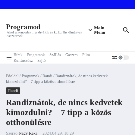
Ugrás a tartalomhoz
Programod
Main
Ahol a koncertek, fesztiválok és kulturális élmények
Menu
összeérnek.
Hírek
Programok
Szállás
Gasztro
Film
Kultúrszösz
Sajtó
Főoldal
/
Programok
/
Randi
/
Randiznátok, de nincs kedvetek
kimozdulni? – 7 tipp a közös otthonülésre
Randi
Randiznátok, de nincs kedvetek
kimozdulni? – 7 tipp a közös
otthonülésre
Szerző
Nagy Réka
2024.04.29.
18:29