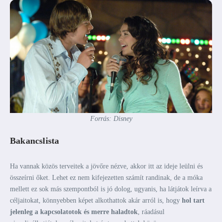
Forrás: Disney
Bakancslista
Ha vannak közös terveitek a jövőre nézve, akkor itt az ideje leülni és
összeírni őket. Lehet ez nem kifejezetten számít randinak, de a móka
mellett ez sok más szempontból is jó dolog, ugyanis, ha látjátok leírva a
céljaitokat, könnyebben képet alkothattok akár arról is, hogy
hol tart
jelenleg a kapcsolatotok és merre haladtok
, ráadásul