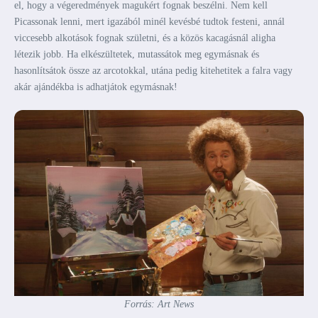
el, hogy a végeredmények magukért fognak beszélni. Nem kell
Picassonak lenni, mert igazából minél kevésbé tudtok festeni, annál
viccesebb alkotások fognak születni, és a közös kacagásnál aligha
létezik jobb. Ha elkészültetek, mutassátok meg egymásnak és
hasonlítsátok össze az arcotokkal, utána pedig kitehetitek a falra vagy
akár ajándékba is adhatjátok egymásnak!
Forrás: Art News