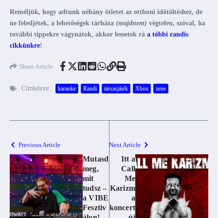
Reméljük, hogy adtunk néhány ötletet az otthoni időtöltéshez, de
ne feledjétek, a lehetőségek tárháza
(majdnem)
végtelen, szóval, ha
további tippekre vágynátok, akkor lessetek rá
a többi randis
cikkünkre
!
Share Article
Címkézve:
karaoke
Randi
társasjáték
Xbox
zene
Previous Article
Next Article
Mutasd
Itt a
meg,
Call
mit
Me
tudsz –
Karizm
a VIBE
a
Fesztiv
koncert
álon!
új