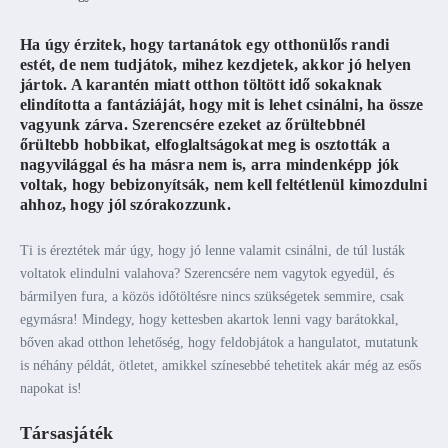
Ha úgy érzitek, hogy tartanátok egy otthonülős randi
estét, de nem tudjátok, mihez kezdjetek, akkor jó helyen
jártok. A karantén miatt otthon töltött idő sokaknak
elindította a fantáziáját, hogy mit is lehet csinálni, ha össze
vagyunk zárva. Szerencsére ezeket az őrültebbnél
őrültebb hobbikat, elfoglaltságokat meg is osztották a
nagyvilággal és ha másra nem is, arra mindenképp jók
voltak, hogy bebizonyítsák, nem kell feltétlenül kimozdulni
ahhoz, hogy jól szórakozzunk.
Ti is éreztétek már úgy, hogy jó lenne valamit csinálni, de túl lusták
voltatok elindulni valahova? Szerencsére nem vagytok egyedül, és
bármilyen fura, a közös időtöltésre nincs szükségetek semmire, csak
egymásra! Mindegy, hogy kettesben akartok lenni vagy barátokkal,
bőven akad otthon lehetőség, hogy feldobjátok a hangulatot, mutatunk
is néhány példát, ötletet, amikkel színesebbé tehetitek akár még az esős
napokat is!
Társasjáték