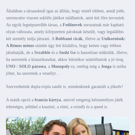
Általában a társasoknál igaz az állítás, hogy minél többen, annál jobb,
szerencsére viszont sokféle játékot találhattok, amit két főre terveztek.
Az egyik legnépszerűbb társas, a
Fedőnevek
sorozatnak már kapható
olyan változata, amely kifejezetten pároknak készült, vagy legalábbis
két személy tudja játszani. A
Robbanó cicák
, illetve az
Unikornisok:
A Rémes ménes
szintén úgy lett kitalálva, hogy ketten vagy többen
játszhatják, de a
Scrabble
és a
Sushi Go
is hasonlóan működik, illetve,
ha szeretitek a klasszikusokat, akkor bármikor számíthattok a jó öreg
UNO
/
SOLO párosra
, a
Monopoly
-ra, esetleg még a
Jenga
is szóba
jöhet, ha szeretitek a veszélyt…
Szervezhettek dupla-tripla randit is, mindenkinek garantált a jókedv!
A másik opció a
francia kártya
, amivel rengeteg kétszemélyes játék
lehetséges, például a kaszinó, a römi, a svindli és a speed is.