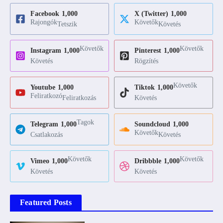
Facebook
1,000
X (Twitter)
1,000
Rajongók
Követők
Tetszik
Követés
Követők
Követők
Instagram
1,000
Pinterest
1,000
Követés
Rögzítés
Követők
Youtube
1,000
Tiktok
1,000
Feliratkozó
Feliratkozás
Követés
Tagok
Telegram
1,000
Soundcloud
1,000
Követők
Csatlakozás
Követés
Követők
Követők
Vimeo
1,000
Dribbble
1,000
Követés
Követés
Featured Posts