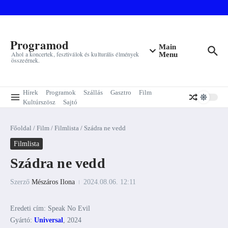
Ugrás a tartalomhoz
Programod
Main
Ahol a koncertek, fesztiválok és kulturális élmények
Menu
összeérnek.
Hírek
Programok
Szállás
Gasztro
Film
Kultúrszösz
Sajtó
Főoldal
/
Film
/
Filmlista
/
Szádra ne vedd
Filmlista
Szádra ne vedd
Szerző
Mészáros Ilona
2024.08.06.
12:11
Eredeti cím: Speak No Evil
Gyártó:
Universal
, 2024