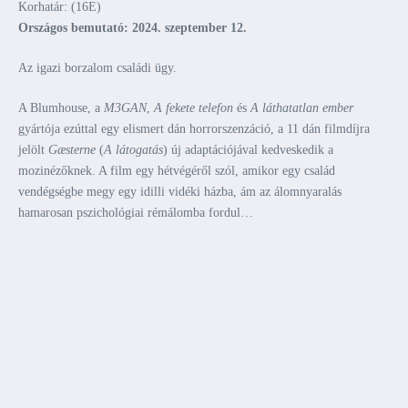
Korhatár: (16E)
Országos bemutató: 2024. szeptember 12.
Az igazi borzalom családi ügy.
A Blumhouse, a
M3GAN
,
A fekete telefon
és
A láthatatlan ember
gyártója ezúttal egy elismert dán horrorszenzáció, a 11 dán filmdíjra
jelölt
Gæsterne
(
A látogatás
) új adaptációjával kedveskedik a
mozinézőknek. A film egy hétvégéről szól, amikor egy család
vendégségbe megy egy idilli vidéki házba, ám az álomnyaralás
hamarosan pszichológiai rémálomba fordul…