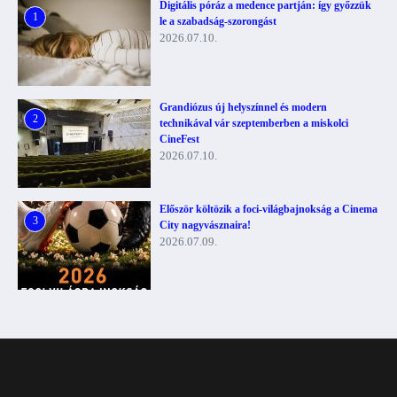
Digitális póráz a medence partján: így győzzük
1
le a szabadság-szorongást
2026.07.10.
Grandiózus új helyszínnel és modern
2
technikával vár szeptemberben a miskolci
CineFest
2026.07.10.
Először költözik a foci-világbajnokság a Cinema
3
City nagyvásznaira!
2026.07.09.