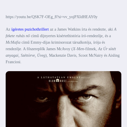
https://youtu.be/QSK7F-OEg_8?si=vv_yojPXIdHEAY0y
Az
ígéretes pszichothrillert
az a James Watkins írta és rendezte, aki
A
fekete ruhás nő
című díjnyertes kísértethistória író-rendezője, és a
McMafia
című Emmy-díjas krimisorozat társalkotója, írója és
rendezője. A főszereplők James McAvoy (
X-Men
-filmek,
Az Úr sötét
anyagai, Széttörve, Üveg
), Mackenzie Davis, Scoot McNairy és Aisling
Franciosi.