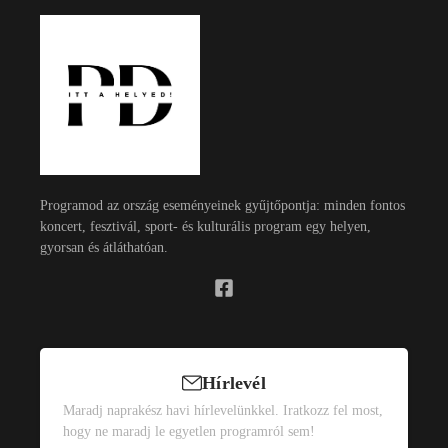
Programod az ország eseményeinek gyűjtőpontja: minden fontos
koncert, fesztivál, sport- és kulturális program egy helyen,
gyorsan és átláthatóan.
Hírlevél
Maradj naprakész havi hírlevelünkkel. Iratkozz fel most,
hogy ne maradj le egyetlen programról sem!