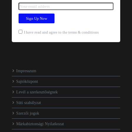
I have read and agree to the terms & conditions
Impresszum
Sajtóközpont
Levél a szerkesztőségnek
Süti szabályzat
Szerzői jogok
Márkabiztonsági Nyilatkozat