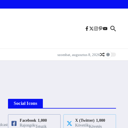
szombat, augusztus 8, 2026
Social Icons
Facebook
1,000
X (Twitter)
1,000
dcast
Rajongók
Követők
Tetszik
Követés