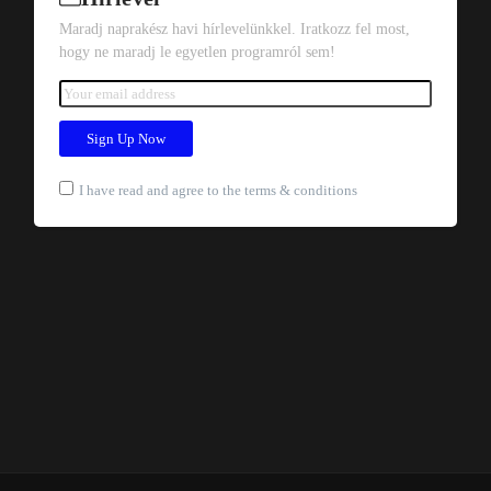
Maradj naprakész havi hírlevelünkkel. Iratkozz fel most,
hogy ne maradj le egyetlen programról sem!
I have read and agree to the terms & conditions