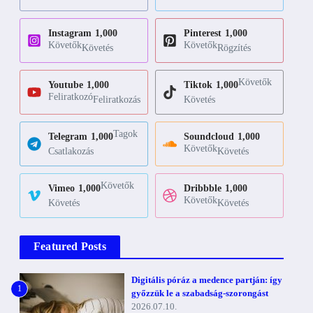
Instagram
1,000
Pinterest
1,000
Követők
Követők
Követés
Rögzítés
Követők
Youtube
1,000
Tiktok
1,000
Feliratkozó
Feliratkozás
Követés
Tagok
Telegram
1,000
Soundcloud
1,000
Követők
Csatlakozás
Követés
Követők
Vimeo
1,000
Dribbble
1,000
Követők
Követés
Követés
Featured Posts
Digitális póráz a medence partján: így
1
győzzük le a szabadság-szorongást
2026.07.10.