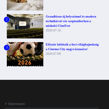
Grandiózus új helyszínnel és modern
2
technikával vár szeptemberben a
miskolci CineFest
2026.07.10.
Először költözik a foci-világbajnokság
3
a Cinema City nagyvásznaira!
2026.07.09.
Impresszum