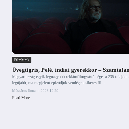
Filmhírek
Üvegtigris, Pelé, indiai gyerekkor – Számtal
Magyarország egyik legnagyobb reklámfilmgyártó cége, a 235 tulajdonos
legújabb, ma megjelent epizódjuk vendége a sikeres fil...
Mészáros Ilona
2023.12.29.
Read More