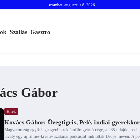
szombat, augusztus 8, 2026
mok
Szállás
Gasztro
vács Gábor
Hírek
Kovács Gábor: Üvegtigris, Pelé, indiai gyerekkor
Magyarország egyik legnagyobb reklámfilmgyártó cége, a 235 tulajdonosai
tavaly egy új filmes-kreatív szakmai podcastot indítottak Drops: néven. A po