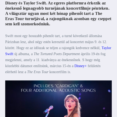
Disney és Taylor Swift. Az egeres platformra érkezik az
énekesnő legnagyobb turnéjának koncertfilmje pénteken.
A világsztár ugyan most két hónap pihenőt tart a The
Eras Tour turnéjával, a rajongóknak azonban egy cseppet
sem kell szomorkodniuk.
Swift most egy hosszabb pihenőt tart, a turné következő állomása
Párizsban lesz, ahol négy estén keresztül ad koncertet május 9. és 12.
között. Hogy ez az időszak se teljen a rajongók kedvence nélkül,
Taylor
Swift
új albuma, a
The Tortured Poets Department
április 19-én fog
megjelenni, amely a 11. kiadványa az énekesnőnek. S hogy még
közelebbi dátumot említsünk, március 15-én a
Disney+
felületén
elérhető lesz a
The Eras Tour
koncertfilm is.