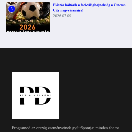
Először költözik a foci-világbajnokság a Cinema
3
City nagyvásznaira!
2026.07.09.
Programod az ország eseményeinek gyűjtőpontja: minden fontos