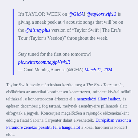
It’s TAYLOR WEEK on
@GMA
!
@taylorswift13
is
giving a sneak peek at 4 acoustic songs that will be on
the
@disneyplus
version of “Taylor Swift | The Era’s
Tour (Taylor’s Version)” throughout the week.
Stay tuned for the first one tomorrow!
pic.twitter.com/tapjpVs4xR
— Good Morning America (@GMA)
March 11, 2024
Taylor Swift tavaly márciusban kezdte meg a
The Eras Tour
turnét,
elsőkörben az amerikai kontinensen koncertezett, mindezt kivétel nélkül
teltházzal, e koncertsorozat érkezett el a
nemzetközi állomásaihoz
, és
egészen decemberig fog tartani, melynek eseményeire pillanatok alatt
elfogytak a jegyek. Koncertjeit megelőzően a rajongók előzenekarként
eddig a fiatal Sabrina Carpenter dalait élvezhették,
Európában viszont a
Paramore zenekar pezsdíti fel a hangulatot
a közel háromórás koncert
előtt.