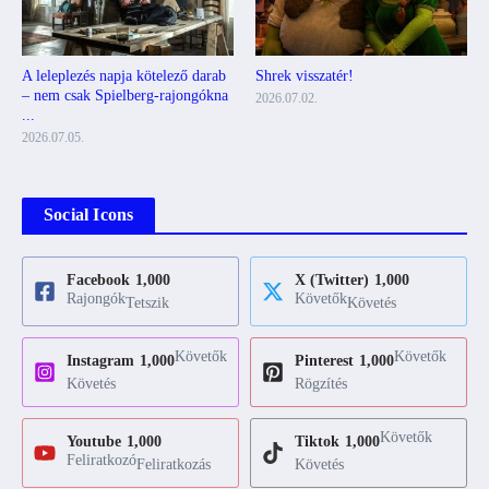
A leleplezés napja kötelező darab
Shrek visszatér!
– nem csak Spielberg-rajongókna
2026.07.02.
...
2026.07.05.
Social Icons
Facebook
1,000
X (Twitter)
1,000
Rajongók
Követők
Tetszik
Követés
Követők
Követők
Instagram
1,000
Pinterest
1,000
Követés
Rögzítés
Követők
Youtube
1,000
Tiktok
1,000
Feliratkozó
Feliratkozás
Követés