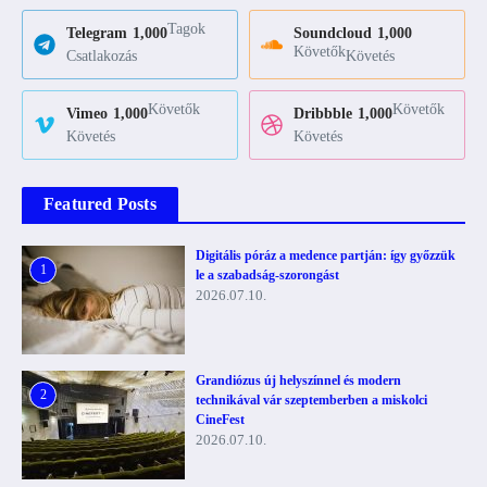
Tagok
Telegram
1,000
Soundcloud
1,000
Követők
Csatlakozás
Követés
Követők
Követők
Vimeo
1,000
Dribbble
1,000
Követés
Követés
Featured Posts
Digitális póráz a medence partján: így győzzük
1
le a szabadság-szorongást
2026.07.10.
Grandiózus új helyszínnel és modern
2
technikával vár szeptemberben a miskolci
CineFest
2026.07.10.