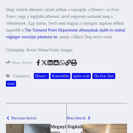
Hogy melyik dátumot várják jobban a rajongók, a Disney+-os Eras
Tour-t vagy a legújabb albumot, arról vegyesen oszlanak meg a
vélemények. Egy biztos, Swift nem hagyja a rajongóit izgalom nélkül,
legutóbb a
The Tortured Poets Department albumjának újabb és ezúttal
végleges verzióját jelentette be
, amely a Black Dog nevet viseli.
Címlapkép: Kevin Winter/Getty Images
Share Article
Címkézve:
Disney+
Koncertfilm
taylor swift
The Eras Tour
turné
Previous Article
Next Article
Megnyi
Digitáli
totta
s