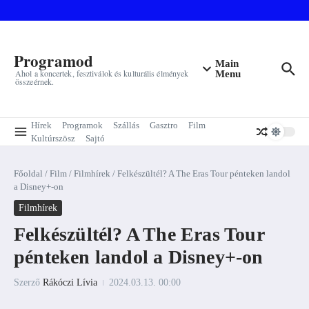
Ugrás a tartalomhoz
Programod
Main
Ahol a koncertek, fesztiválok és kulturális élmények
Menu
összeérnek.
Hírek
Programok
Szállás
Gasztro
Film
Kultúrszösz
Sajtó
Főoldal
/
Film
/
Filmhírek
/
Felkészültél? A The Eras Tour pénteken landol
a Disney+-on
Filmhírek
Felkészültél? A The Eras Tour
pénteken landol a Disney+-on
Szerző
Rákóczi Lívia
2024.03.13.
00:00