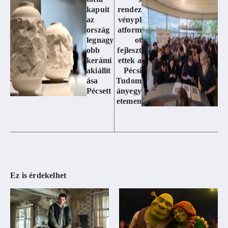
kapuit
rendez
az
vénypl
ország
atform
legnagy
ot
obb
fejleszt
kerámi
ettek a
akiállít
Pécsi
ása
Tudom
Pécsett
ányegy
etemen
Ez is érdekelhet