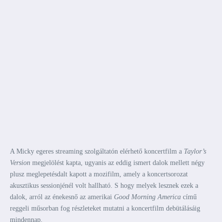
A Micky egeres streaming szolgáltatón elérhető koncertfilm a
Taylor’s
Version
megjelölést kapta, ugyanis az eddig ismert dalok mellett négy
plusz meglepetésdalt kapott a mozifilm, amely a koncertsorozat
akusztikus sessionjénél volt hallható. S hogy melyek lesznek ezek a
dalok, arról az énekesnő az amerikai
Good Morning America
című
reggeli műsorban fog részleteket mutatni a koncertfilm debütálásáig
mindennap.