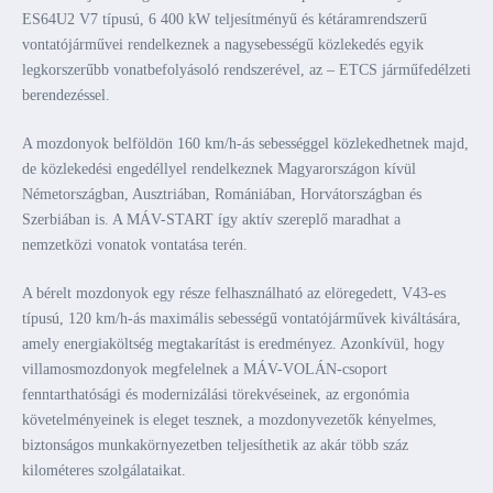
ES64U2 V7 típusú, 6 400 kW teljesítményű és kétáramrendszerű
vontatójárművei rendelkeznek a nagysebességű közlekedés egyik
legkorszerűbb vonatbefolyásoló rendszerével, az – ETCS járműfedélzeti
berendezéssel.
A mozdonyok belföldön 160 km/h-ás sebességgel közlekedhetnek majd,
de közlekedési engedéllyel rendelkeznek Magyarországon kívül
Németországban, Ausztriában, Romániában, Horvátországban és
Szerbiában is. A MÁV-START így aktív szereplő maradhat a
nemzetközi vonatok vontatása terén.
A bérelt mozdonyok egy része felhasználható az elöregedett, V43-es
típusú, 120 km/h-ás maximális sebességű vontatójárművek kiváltására,
amely energiaköltség megtakarítást is eredményez. Azonkívül, hogy
villamosmozdonyok megfelelnek a MÁV-VOLÁN-csoport
fenntarthatósági és modernizálási törekvéseinek, az ergonómia
követelményeinek is eleget tesznek, a mozdonyvezetők kényelmes,
biztonságos munkakörnyezetben teljesíthetik az akár több száz
kilométeres szolgálataikat.