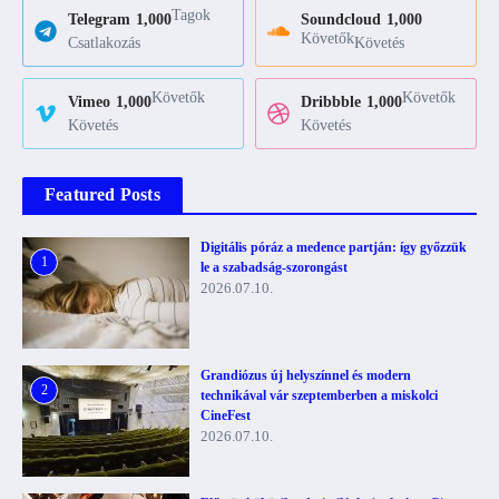
Tagok
Telegram
1,000
Soundcloud
1,000
Követők
Csatlakozás
Követés
Követők
Követők
Vimeo
1,000
Dribbble
1,000
Követés
Követés
Featured Posts
Digitális póráz a medence partján: így győzzük
1
le a szabadság-szorongást
2026.07.10.
Grandiózus új helyszínnel és modern
2
technikával vár szeptemberben a miskolci
CineFest
2026.07.10.