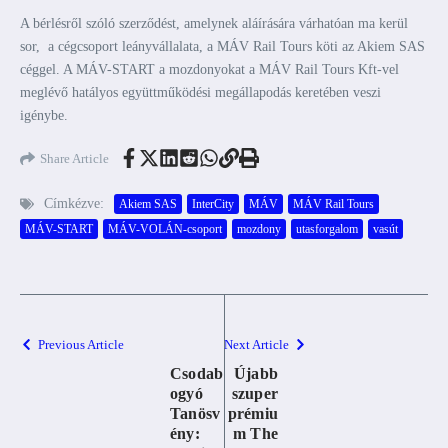
A bérlésről szóló szerződést, amelynek aláírására várhatóan ma kerül
sor, a cégcsoport leányvállalata, a MÁV Rail Tours köti az Akiem SAS
céggel. A MÁV-START a mozdonyokat a MÁV Rail Tours Kft-vel
meglévő hatályos együttműködési megállapodás keretében veszi
igénybe.
Share Article
Címkézve:
Akiem SAS
InterCity
MÁV
MÁV Rail Tours
MÁV-START
MÁV-VOLÁN-csoport
mozdony
utasforgalom
vasút
Previous Article
Next Article
Csodab
Újabb
ogyó
szuper
Tanösv
prémiu
ény:
m The