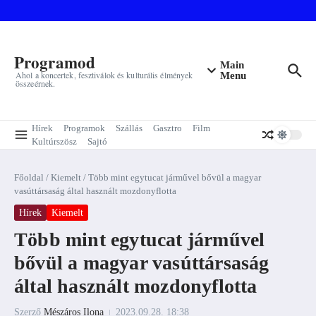
Ugrás a tartalomhoz
Programod
Main
Ahol a koncertek, fesztiválok és kulturális élmények
Menu
összeérnek.
Hírek
Programok
Szállás
Gasztro
Film
Kultúrszösz
Sajtó
Főoldal
/
Kiemelt
/
Több mint egytucat járművel bővül a magyar
vasúttársaság által használt mozdonyflotta
Hírek
Kiemelt
Több mint egytucat járművel
bővül a magyar vasúttársaság
által használt mozdonyflotta
Szerző
Mészáros Ilona
2023.09.28.
18:38