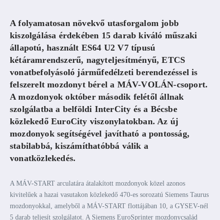
A folyamatosan növekvő utasforgalom jobb
kiszolgálása érdekében 15 darab kiváló műszaki
állapotú, használt ES64 U2 V7 típusú
kétáramrendszerű, nagyteljesítményű, ETCS
vonatbefolyásoló járműfedélzeti berendezéssel is
felszerelt mozdonyt bérel a MÁV-VOLÁN-csoport.
A mozdonyok október második felétől állnak
szolgálatba a belföldi InterCity és a Bécsbe
közlekedő EuroCity viszonylatokban. Az új
mozdonyok segítségével javítható a pontosság,
stabilabbá, kiszámíthatóbbá válik a
vonatközlekedés.
A MÁV-START arculatára átalakított mozdonyok közel azonos
kivitelűek a hazai vasutakon közlekedő 470-es sorozatú Siemens Taurus
mozdonyokkal, amelyből a MÁV-START flottájában 10, a GYSEV-nél
5 darab teljesít szolgálatot. A Siemens EuroSprinter mozdonycsalád