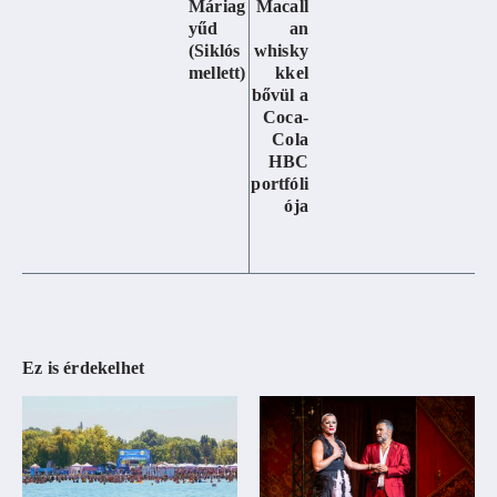
Máriag
Macall
yűd
an
(Siklós
whisky
mellett)
kkel
bővül a
Coca-
Cola
HBC
portfóli
ója
Ez is érdekelhet