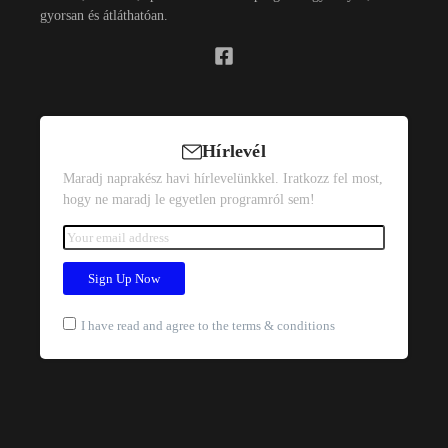
gyorsan és átláthatóan.
Hírlevél
Maradj naprakész havi hírlevelünkkel. Iratkozz fel most,
hogy ne maradj le egyetlen programról sem!
I have read and agree to the terms & conditions