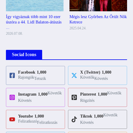
Mégis lesz Győrben Az Őrült Nők
Így vigyáznak több mint 10 ezer
Ketrece
úszóra a 44. Lidl Balaton-átúszás
...
2025.04.24.
2026.07.08.
Social Icons
Facebook
1,000
X (Twitter)
1,000
Rajongók
Követők
Tetszik
Követés
Követők
Követők
Instagram
1,000
Pinterest
1,000
Követés
Rögzítés
Követők
Youtube
1,000
Tiktok
1,000
Feliratkozó
Feliratkozás
Követés