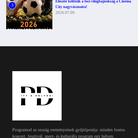
Először költözik a foci-világbajnokság a Cinema
3
City nagyvásznaira!
2026.07.09.
Programod az ország eseményeinek gyűjtőpontja: minden fontos
koncert, fesztivál, sport- és kulturális program egy helyen,