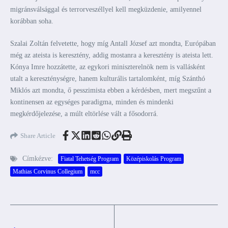
migránsválsággal és terrorveszéllyel kell megküzdenie, amilyennel
korábban soha.
Szalai Zoltán felvetette, hogy míg Antall József azt mondta, Európában
még az ateista is keresztény, addig mostanra a keresztény is ateista lett.
Kónya Imre hozzátette, az egykori miniszterelnök nem is vallásként
utalt a kereszténységre, hanem kulturális tartalomként, míg Szánthó
Miklós azt mondta, ő pesszimista ebben a kérdésben, mert megszűnt a
kontinensen az egységes paradigma, minden és mindenki
megkérdőjelezése, a múlt eltörlése vált a fősodorrá.
Share Article
Címkézve:
Fiatal Tehetség Program
Középiskolás Program
Mathias Corvinus Collegium
mcc