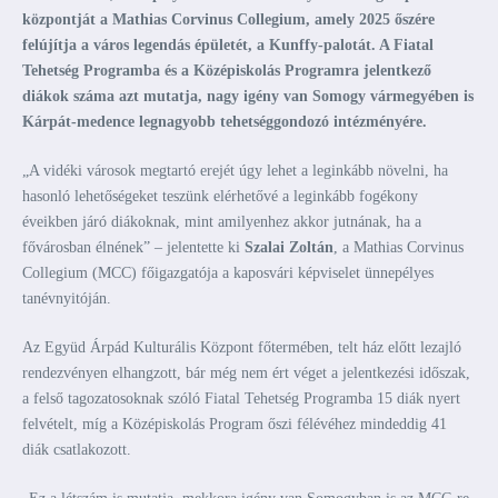
központját a Mathias Corvinus Collegium, amely 2025 őszére
felújítja a város legendás épületét, a Kunffy-palotát. A Fiatal
Tehetség Programba és a Középiskolás Programra jelentkező
diákok száma azt mutatja, nagy igény van Somogy vármegyében is
Kárpát-medence legnagyobb tehetséggondozó intézményére.
„A vidéki városok megtartó erejét úgy lehet a leginkább növelni, ha
hasonló lehetőségeket teszünk elérhetővé a leginkább fogékony
éveikben járó diákoknak, mint amilyenhez akkor jutnának, ha a
fővárosban élnének” – jelentette ki
Szalai Zoltán
, a Mathias Corvinus
Collegium (MCC) főigazgatója a kaposvári képviselet ünnepélyes
tanévnyitóján.
Az Együd Árpád Kulturális Központ főtermében, telt ház előtt lezajló
rendezvényen elhangzott, bár még nem ért véget a jelentkezési időszak,
a felső tagozatosoknak szóló Fiatal Tehetség Programba 15 diák nyert
felvételt, míg a Középiskolás Program őszi félévéhez mindeddig 41
diák csatlakozott.