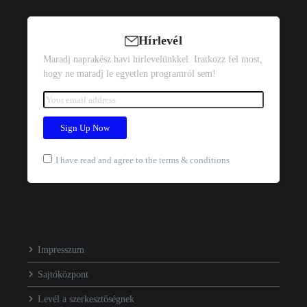
Hírlevél
Maradj naprakész havi hírlevelünkkel. Iratkozz fel most,
hogy ne maradj le egyetlen programról sem!
I have read and agree to the terms & conditions
Impresszum
Sajtóközpont
Levél a szerkesztőségnek