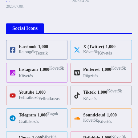
...
2025.04.24.
2026.07.08.
Social Icons
Facebook
1,000
X (Twitter)
1,000
Rajongók
Követők
Tetszik
Követés
Követők
Követők
Instagram
1,000
Pinterest
1,000
Követés
Rögzítés
Követők
Youtube
1,000
Tiktok
1,000
Feliratkozó
Feliratkozás
Követés
Tagok
Telegram
1,000
Soundcloud
1,000
Követők
Csatlakozás
Követés
Követők
Követők
Vimeo
1,000
Dribbble
1,000