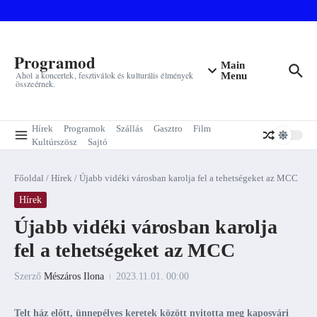
Ugrás a tartalomhoz
Programod
Main
Ahol a koncertek, fesztiválok és kulturális élmények
Menu
összeérnek.
Hírek
Programok
Szállás
Gasztro
Film
Kultúrszösz
Sajtó
Főoldal
/
Hírek
/
Újabb vidéki városban karolja fel a tehetségeket az MCC
Hírek
Újabb vidéki városban karolja
fel a tehetségeket az MCC
Szerző
Mészáros Ilona
2023.11.01.
00:00
Telt ház előtt, ünnepélyes keretek között nyitotta meg kaposvári