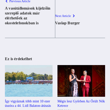
Previous Article
A vasútállomások kijelzőin
szereplő adatok már
Next Article
elérhetőek az
okostelefonokban is
Vaslap Burger
Ez is érdekelhet
Mégis lesz Győrben Az Őrült Nők
Így vigyáznak több mint 10 ezer
Ketrece
úszóra a 44. Lidl Balaton-átúszás