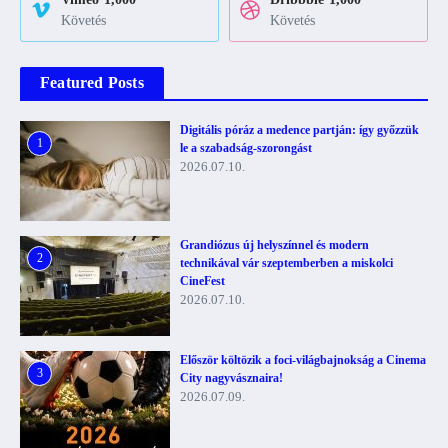
Követés
Követés
Featured Posts
Digitális póráz a medence partján: így győzzük
1
le a szabadság-szorongást
2026.07.10.
Grandiózus új helyszínnel és modern
2
technikával vár szeptemberben a miskolci
CineFest
2026.07.10.
Először költözik a foci-világbajnokság a Cinema
3
City nagyvásznaira!
2026.07.09.