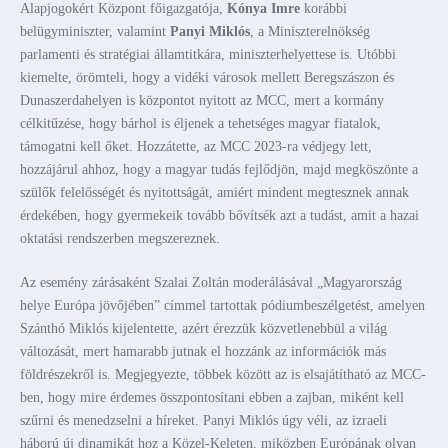
Alapjogokért Központ főigazgatója,
Kónya Imre
korábbi
belügyminiszter, valamint
Panyi Miklós
, a Miniszterelnökség
parlamenti és stratégiai államtitkára, miniszterhelyettese is. Utóbbi
kiemelte, örömteli, hogy a vidéki városok mellett Beregszászon és
Dunaszerdahelyen is központot nyitott az MCC, mert a kormány
célkitűzése, hogy bárhol is éljenek a tehetséges magyar fiatalok,
támogatni kell őket. Hozzátette, az MCC 2023-ra védjegy lett,
hozzájárul ahhoz, hogy a magyar tudás fejlődjön, majd megköszönte a
szülők felelősségét és nyitottságát, amiért mindent megtesznek annak
érdekében, hogy gyermekeik tovább bővítsék azt a tudást, amit a hazai
oktatási rendszerben megszereznek.
Az esemény zárásaként Szalai Zoltán moderálásával „Magyarország
helye Európa jövőjében” címmel tartottak pódiumbeszélgetést, amelyen
Szánthó Miklós kijelentette, azért érezzük közvetlenebbül a világ
változását, mert hamarabb jutnak el hozzánk az információk más
földrészekről is. Megjegyezte, többek között az is elsajátítható az MCC-
ben, hogy mire érdemes összpontosítani ebben a zajban, miként kell
szűrni és menedzselni a híreket. Panyi Miklós úgy véli, az izraeli
háború új dinamikát hoz a Közel-Keleten, miközben Európának olyan