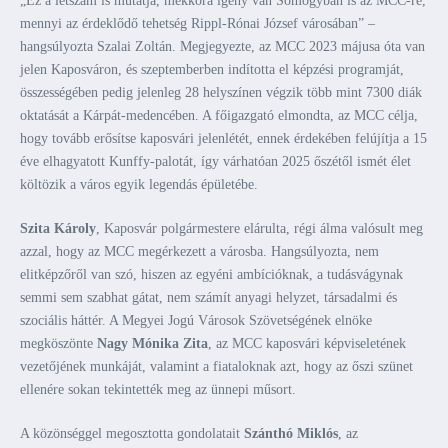
„Ez a létszám is mutatja, mekkora igény van Somogyban is az MCC-re,
mennyi az érdeklődő tehetség Rippl-Rónai József városában” –
hangsúlyozta Szalai Zoltán. Megjegyezte, az MCC 2023 májusa óta van
jelen Kaposváron, és szeptemberben indította el képzési programját,
összességében pedig jelenleg 28 helyszínen végzik több mint 7300 diák
oktatását a Kárpát-medencében. A főigazgató elmondta, az MCC célja,
hogy tovább erősítse kaposvári jelenlétét, ennek érdekében felújítja a 15
éve elhagyatott Kunffy-palotát, így várhatóan 2025 őszétől ismét élet
költözik a város egyik legendás épületébe.
Szita Károly
, Kaposvár polgármestere elárulta, régi álma valósult meg
azzal, hogy az MCC megérkezett a városba. Hangsúlyozta, nem
elitképzőről van szó, hiszen az egyéni ambícióknak, a tudásvágynak
semmi sem szabhat gátat, nem számít anyagi helyzet, társadalmi és
szociális háttér. A Megyei Jogú Városok Szövetségének elnöke
megköszönte
Nagy Mónika Zita
, az MCC kaposvári képviseletének
vezetőjének munkáját, valamint a fiataloknak azt, hogy az őszi szünet
ellenére sokan tekintették meg az ünnepi műsort.
A közönséggel megosztotta gondolatait
Szánthó Miklós
, az