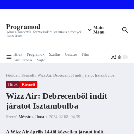
Ugrás a tartalomhoz
Programod
Main
Ahol a koncertek, fesztiválok és kulturális élmények
Menu
összeérnek.
Hírek
Programok
Szállás
Gasztro
Film
Kultúrszösz
Sajtó
Főoldal
/
Kiemelt
/
Wizz Air: Debrecenből indít járatot Isztambulba
Hírek
Kiemelt
Wizz Air: Debrecenből indít
járatot Isztambulba
Szerző
Mészáros Ilona
2024.02.08.
04:39
A Wizz Air április 14-től közvetlen járatot indít