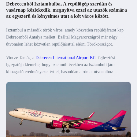
Debrecenből Isztambulba. A repülőgép szerdán és
vasárnap közlekedik, megnyitva ezzel az utazók számára
az egyszerű és kényelmes utat a két város között.
Isztambul a második török város, amely közvetlen repülőjáratot kap
Debrecenből Antalya mellett. Ezáltal Magyarországról már négy
útvonalon lehet közvetlen repülőjárattal elérni Törökországot.
Vincze Tamás, a
Debrecen International Airport Kft.
fejlesztési
igazgatója kiemelte, hogy az elmúlt években az isztambuli járat
kimagasló eredményeket ért el, hasonlóan a római útvonalhoz.