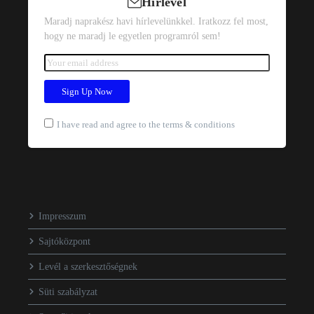
Hírlevél
Maradj naprakész havi hírlevelünkkel. Iratkozz fel most,
hogy ne maradj le egyetlen programról sem!
I have read and agree to the terms & conditions
Impresszum
Sajtóközpont
Levél a szerkesztőségnek
Süti szabályzat