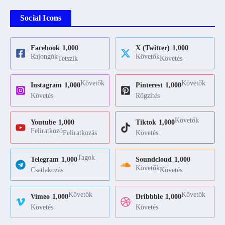
Social Icons
Facebook
1,000
X (Twitter)
1,000
Rajongók
Követők
Tetszik
Követés
Követők
Követők
Instagram
1,000
Pinterest
1,000
Követés
Rögzítés
Követők
Youtube
1,000
Tiktok
1,000
Feliratkozó
Feliratkozás
Követés
Tagok
Telegram
1,000
Soundcloud
1,000
Követők
Csatlakozás
Követés
Követők
Követők
Vimeo
1,000
Dribbble
1,000
Követés
Követés