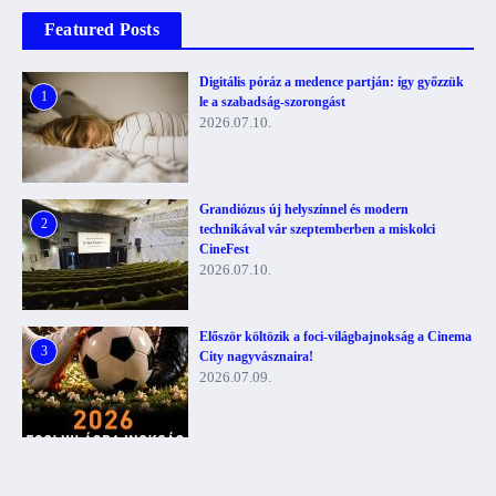
Featured Posts
Digitális póráz a medence partján: így győzzük
1
le a szabadság-szorongást
2026.07.10.
Grandiózus új helyszínnel és modern
2
technikával vár szeptemberben a miskolci
CineFest
2026.07.10.
Először költözik a foci-világbajnokság a Cinema
3
City nagyvásznaira!
2026.07.09.