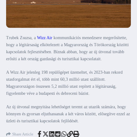
Trubek Zsuzsa, a
Wizz Air
kommunikációs menedzsere megerősítette,
hogy a légitársaság elkötelezett a Magyarország és Törökország közötti
kapcsolatok fejlesztésében. Bíznak abban, hogy az új útvonal tovább
erősíti a két ország gazdasági és turisztikai kapcsolatait.
A Wizz Air jelenleg 198 repülőgépet üzemeltet, és 2023-ban rekord
utasforgalmat ért el, több mint 60,3 millió utast szállított.
Magyarországon összesen 5,2 millió utast repített a légitársaság,
figyelembe véve a budapesti és debreceni bázist.
Az új útvonal megnyitása lehetőséget teremt az utazók számára, hogy
könnyen és gyorsan eljuthassanak a két város között, elősegítve ezzel az
üzleti és turisztikai kapcsolatok fejlődését.
Share Article