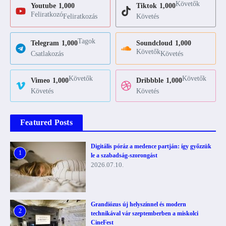
Követők
Youtube
1,000
Tiktok
1,000
Feliratkozó
Feliratkozás
Követés
Tagok
Telegram
1,000
Soundcloud
1,000
Követők
Csatlakozás
Követés
Követők
Követők
Vimeo
1,000
Dribbble
1,000
Követés
Követés
Featured Posts
Digitális póráz a medence partján: így győzzük
1
le a szabadság-szorongást
2026.07.10.
Grandiózus új helyszínnel és modern
2
technikával vár szeptemberben a miskolci
CineFest