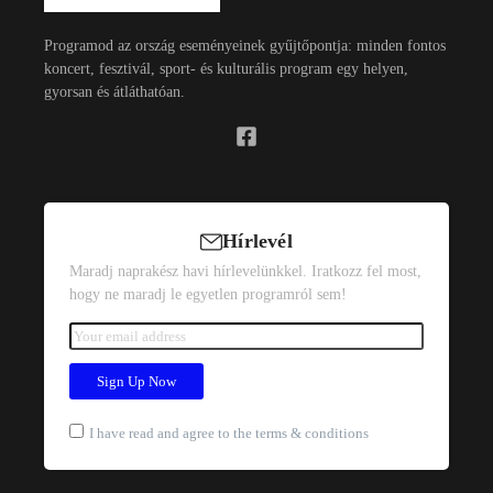
Programod az ország eseményeinek gyűjtőpontja: minden fontos
koncert, fesztivál, sport- és kulturális program egy helyen,
gyorsan és átláthatóan.
Hírlevél
Maradj naprakész havi hírlevelünkkel. Iratkozz fel most,
hogy ne maradj le egyetlen programról sem!
I have read and agree to the terms & conditions