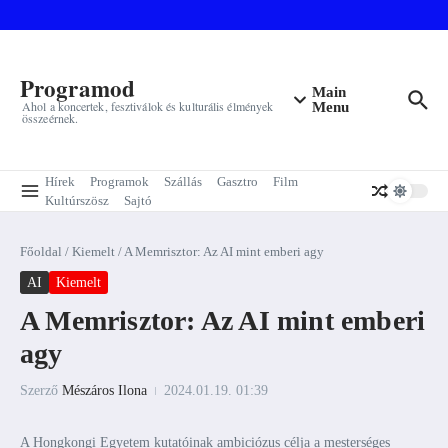
Ugrás a tartalomhoz
Programod
Main
Ahol a koncertek, fesztiválok és kulturális élmények
Menu
összeérnek.
Hírek
Programok
Szállás
Gasztro
Film
Kultúrszösz
Sajtó
Főoldal
/
Kiemelt
/
A Memrisztor: Az AI mint emberi agy
AI
Kiemelt
A Memrisztor: Az AI mint emberi
agy
Szerző
Mészáros Ilona
2024.01.19.
01:39
A Hongkongi Egyetem kutatóinak ambiciózus célja a mesterséges