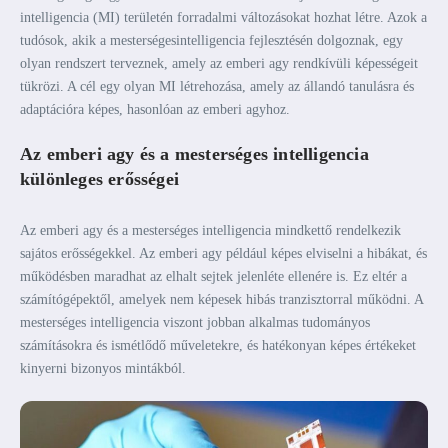
intelligencia (MI) területén forradalmi változásokat hozhat létre. Azok a
tudósok, akik a mesterségesintelligencia fejlesztésén dolgoznak, egy
olyan rendszert terveznek, amely az emberi agy rendkívüli képességeit
tükrözi. A cél egy olyan MI létrehozása, amely az állandó tanulásra és
adaptációra képes, hasonlóan az emberi agyhoz.
Az emberi agy és a mesterséges intelligencia
különleges erősségei
Az emberi agy és a mesterséges intelligencia mindkettő rendelkezik
sajátos erősségekkel. Az emberi agy például képes elviselni a hibákat, és
működésben maradhat az elhalt sejtek jelenléte ellenére is. Ez eltér a
számítógépektől, amelyek nem képesek hibás tranzisztorral működni. A
mesterséges intelligencia viszont jobban alkalmas tudományos
számításokra és ismétlődő műveletekre, és hatékonyan képes értékeket
kinyerni bizonyos mintákból.