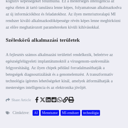
kognitív képességeket felülmúlná. Ez a mesterséges intelligencia az
egész életen át tartó tanulásra lenne képes, folyamatosan alkalmazkodva
az új információkhoz és feladatokhoz. Az ilyen memrisztoralapú MI
rendszer kiváló alkalmazkodóképessége révén képes lenne megbirkózni
az előre meghatározott paramétereken kívüli kihívásokkal.
Széleskörű alkalmazási területek
A fejlesztés számos alkalmazási területtel rendelkezik, beleértve az
egészségfelügyeleti implantátumoktól a vírusgenom-szekvenálás
felgyorsításáig. Az ilyen chipek például forradalmasíthatják a
betegségek diagnosztizálását és a genomelemzést. A transzformatív
technológia ígéretes lehetőségeket kínál, amelyek átformálhatják a
mesterséges intelligencia és az elektronika jövőjét.
Share Article
Címkézve:
AI
Memrisztor
MI-rendszer
technológia