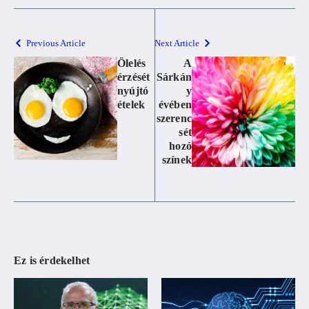
Previous Article
Next Article
Ölelés
A
érzését
Sárkán
nyújtó
y
ételek
évében
szerenc
sét
hozó
színek
Ez is érdekelhet