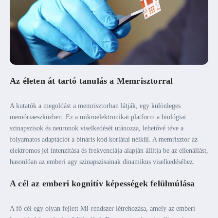
Az életen át tartó tanulás a Memrisztorral
A kutatók a megoldást a memrisztorban látják, egy különleges
memóriaeszközben. Ez a mikroelektronikai platform a biológiai
szinapszisok és neuronok viselkedését utánozza, lehetővé téve a
folyamatos adaptációt a bináris kód korlátai nélkül. A memrisztor az
elektromos jel intenzitása és frekvenciája alapján állítja be az ellenállást,
hasonlóan az emberi agy szinapszisainak dinamikus viselkedéséhez.
A cél az emberi kognitív képességek felülmúlása
A fő cél egy olyan fejlett MI-rendszer létrehozása, amely az emberi