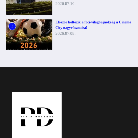
2026.07.10.
Először költözik a foci-világbajnokság a Cinema
3
City nagyvásznaira!
2026.07.09.