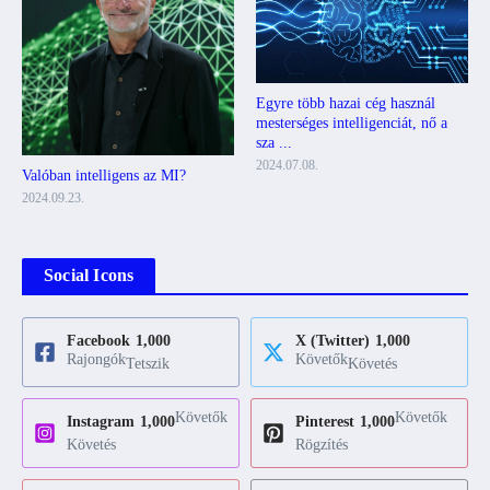
Egyre több hazai cég használ
mesterséges intelligenciát, nő a
sza ...
2024.07.08.
Valóban intelligens az MI?
2024.09.23.
Social Icons
Facebook
1,000
X (Twitter)
1,000
Rajongók
Követők
Tetszik
Követés
Követők
Követők
Instagram
1,000
Pinterest
1,000
Követés
Rögzítés