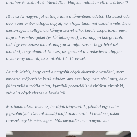
tartalom és zaklatások érhetik őket. Hogyan tudunk ez ellen védekezni?
Itt is az AI nagyon jól át tudja látni a töméntelen adatot. Ha neked oda
adom ezer ember átlagos napját, nem fogsz tudni mit csinálni vele. De a
mesterséges intelligencia könnyű szerrel alkot belőle csoportokat, mert
látja a hasonlóságokat (és különbségeket), s ez alapján kategorizálni
tud. Így viselkedési minták alapján ki tudja szűrni, hogy lehet azt
mondod, hogy elmúltál 18 éves, de igazából a viselkedésed alapján
olyan vagy mint ők, akik inkább 12 -14 évesek.
Az más kérdés, hogy ezzel a nagyobb cégek akarnak-e vesződni, mert
rengeteg erőforrásba kerül mindez, ami nem hogy nem térül meg, de a
felhasználási módja miatt, igazából potenciális vásárlókat zárnak ki,
szóval a cégek elesnek a bevételtől.
Maximum akkor lehet ez, ha rájuk kényszerítik, például egy Uniós
jogszabállyal. Ezentúl muszáj majd alkalmazni. Jó rendben, akkor
ráteszek egy kis pénzmagot. Más megoldás nem nagyon van.