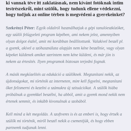
ki vannak téve itt zaklatásnak, nem kívánt fotóknak intim
testrészekről, mint szülők, hogy tudunk ellene védekezni,
hogy tudjuk az online térben is megvédeni a gyerekeinket?
Szekrényi Péter:
Egyik oldalról használhatjuk a gépi tanulóeszközöket,
egy szülői felügyeleti program képében, ami nekem jelez, amennyiben
olyan dolgot észlel, amit mi korábban beállítottunk. Valakivel beszél pl.
a gyerek, akivel a szóhasználata alapján nem kéne beszélnie, vagy olyan
képeket küldenek amiket szerintem nem kéne küldeni, és már jön is
nekem az értesítés. Ilyen programok biztosan terjedni fognak.
A másik megközelítés az edukáció a szülőknek. Megtanítani nekik, az
újdonságokat, mi történik az interneten, mire kell figyelni, megtanítani
őket felismerni és kezelni a számukra új szituációkat. A szülők hiába
próbálnak a gyerekkel beszélni, ha abból, amit a gyerek mond nekik nem
értenek semmit, és inkább kivonulnak a szobából.
Kell mind a két megoldás. A szoftveres is és az emberi is, hogy értsék a
szülők mi történik, miről beszél nekik a csemetéjük, és hogy ebben
partnerek tudjanak lenni.