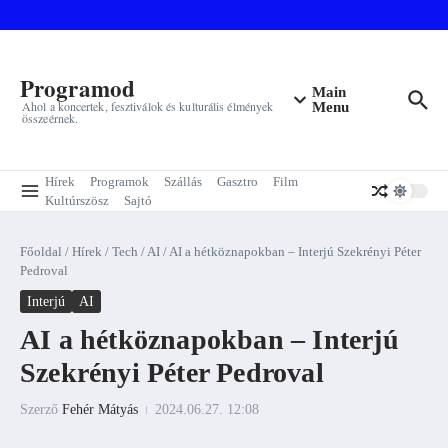
Ugrás a tartalomhoz
Programod
Main
Ahol a koncertek, fesztiválok és kulturális élmények
Menu
összeérnek.
Hírek
Programok
Szállás
Gasztro
Film
Kultúrszösz
Sajtó
Főoldal
/
Hírek
/
Tech
/
AI
/
AI a hétköznapokban – Interjú Szekrényi Péter
Pedroval
Interjú
AI
AI a hétköznapokban – Interjú
Szekrényi Péter Pedroval
Szerző
Fehér Mátyás
2024.06.27.
12:08