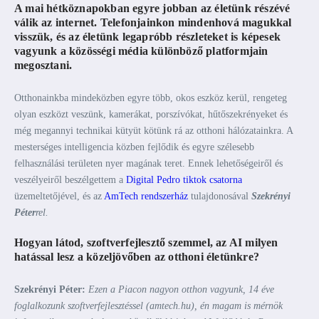
A mai hétköznapokban egyre jobban az életünk részévé
válik az internet. Telefonjainkon mindenhová magukkal
visszük, és az életünk legapróbb részleteket is képesek
vagyunk a közösségi média különböző platformjain
megosztani.
Otthonainkba mindeközben egyre több, okos eszköz kerül, rengeteg
olyan eszközt veszünk, kamerákat, porszívókat, hűtőszekrényeket és
még megannyi technikai kütyüt kötünk rá az otthoni hálózatainkra. A
mesterséges intelligencia közben fejlődik és egyre szélesebb
felhasználási területen nyer magának teret. Ennek lehetőségeiről és
veszélyeiről beszélgettem a
Digital Pedro tiktok csatorna
üzemeltetőjével, és az
AmTech rendszerház
tulajdonosával
Szekrényi
Péter
rel.
Hogyan látod, szoftverfejlesztő szemmel, az AI milyen
hatással lesz a közeljövőben az otthoni életünkre?
Szekrényi Péter:
Ezen a Piacon nagyon otthon vagyunk, 14 éve
foglalkozunk szoftverfejlesztéssel (amtech.hu), én magam is mérnök