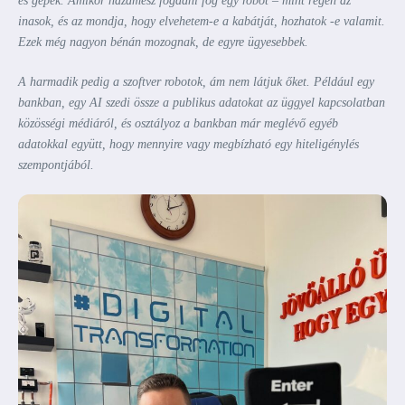
és gépek. Amikor hazamész fogadni fog egy robot – mint régen az
inasok, és az mondja, hogy elvehetem-e a kabátját, hozhatok -e valamit.
Ezek még nagyon bénán mozognak, de egyre ügyesebbek.
A harmadik pedig a szoftver robotok, ám nem látjuk őket. Például egy
bankban, egy AI szedi össze a publikus adatokat az üggyel kapcsolatban
közösségi médiáról, és osztályoz a bankban már meglévő egyéb
adatokkal együtt, hogy mennyire vagy megbízható egy hiteligénylés
szempontjából.