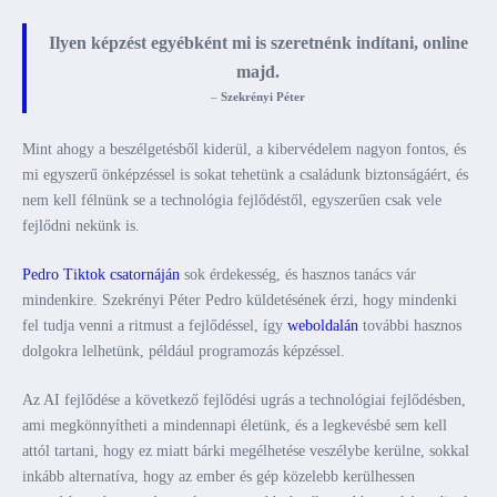
Ilyen képzést egyébként mi is szeretnénk indítani, online
majd.
–
Szekrényi Péter
Mint ahogy a beszélgetésből kiderül, a kibervédelem nagyon fontos, és
mi egyszerű önképzéssel is sokat tehetünk a családunk biztonságáért, és
nem kell félnünk se a technológia fejlődéstől, egyszerűen csak vele
fejlődni nekünk is.
Pedro Tiktok csatornáján
sok érdekesség, és hasznos tanács vár
mindenkire. Szekrényi Péter Pedro küldetésének érzi, hogy mindenki
fel tudja venni a ritmust a fejlődéssel, így
weboldalán
további hasznos
dolgokra lelhetünk, például programozás képzéssel.
Az AI fejlődése a következő fejlődési ugrás a technológiai fejlődésben,
ami megkönnyítheti a mindennapi életünk, és a legkevésbé sem kell
attól tartani, hogy ez miatt bárki megélhetése veszélybe kerülne, sokkal
inkább alternatíva, hogy az ember és gép közelebb kerülhessen