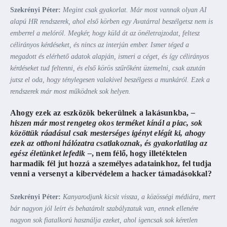
Szekrényi Péter:
Megint csak gyakorlat. Már most vannak olyan AI
alapú HR rendszerek, ahol első körben egy Avatárral beszélgetsz nem is
emberrel a melóról. Megkér, hogy küld át az önéletrajzodat, feltesz
célirányos kérdéseket, és nincs az interjún ember. Ismer téged a
megadott és elérhető adatok alapján, ismeri a céget, és így célirányos
kérdéseket tud feltenni, és első körös szűrőként üzemelni, csak azután
jutsz el oda, hogy ténylegesen valakivel beszélgess a munkáról. Ezek a
rendszerek már most működnek sok helyen.
Ahogy ezek az eszközök bekerülnek a lakásunkba,
–
hiszen már most rengeteg okos terméket kínál a piac, sok
közöttük ráadásul csak mesterséges igényt elégít ki, ahogy
ezek az otthoni hálózatra csatlakoznak, és gyakorlatilag az
egész életünket lefedik –
, nem félő, hogy illetéktelen
harmadik fél jut hozzá a személyes adatainkhoz, fel tudja
venni a versenyt a kibervédelem a hacker támadásokkal?
Szekrényi Péter:
Kanyarodjunk kicsit vissza, a közösségi médiára, mert
bár nagyon jól leírt és behatárolt szabályzatuk van, ennek ellenére
nagyon sok fiatalkorú használja ezeket, ahol igencsak sok kéretlen