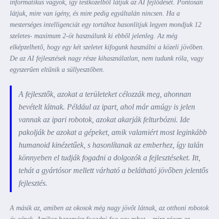
informatikus vagyok, így testközelből látjuk az AI fejlődését. Pontosan
látjuk, mire van igény, és mire pedig egyáltalán nincsen. Ha a
mesterséges intelligenciát egy tortához hasonlítjuk legyen mondjuk 12
szeletes- maximum 2-öt használunk ki ebből jelenleg. Az még
elképzelhető, hogy egy két szeletet kifogunk használni a közeli jövőben.
De az AI fejlesztések nagy része kihasználatlan, nem tudunk róla, vagy
egyszerűen eltűnik a süllyesztőben.
A fejlesztők, azokat a területeket célozzák meg, ahonnan
bevételt látnak. Például az ipart, ahol már amúgy is jelen
vannak az ipari robotok, azokat akarják felturbózni. Ide
pakolják be azokat a gépeket, amik valamiért most leginkább
humanoid kinézetűek, s hasonlítanak az emberhez, így talán
könnyeben el tudják fogadni a dolgozók a fejlesztéseket. Itt,
tehát a gyártósor mellett várható a belátható jövőben jelentős
fejlesztés.
A másik az, amiben az okosok még nagy jövőt látnak, az otthoni robotok