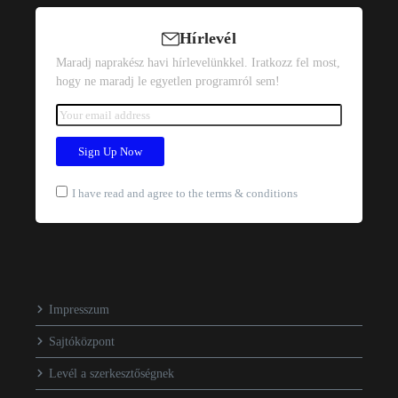
Hírlevél
Maradj naprakész havi hírlevelünkkel. Iratkozz fel most,
hogy ne maradj le egyetlen programról sem!
I have read and agree to the terms & conditions
Impresszum
Sajtóközpont
Levél a szerkesztőségnek