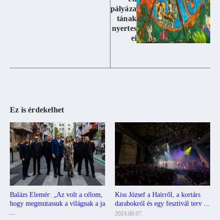
pályáza
tának
nyertes
ei
Ez is érdekelhet
Kiss József a Hairről, a kortárs
Balázs Elemér: „Az volt a célom,
darabokról és egy fesztivál terv ...
hogy megmutassuk a világnak a ja
...
2024.08.07.