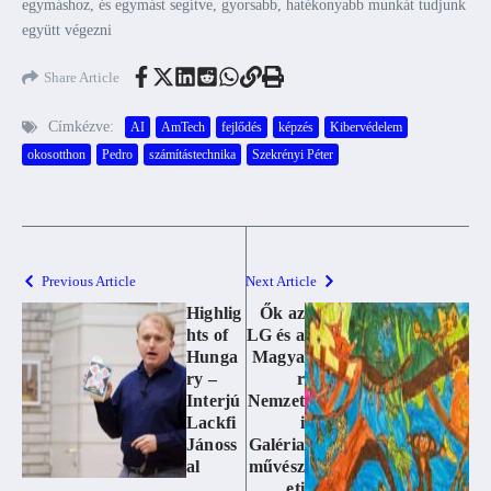
egymáshoz, és egymást segítve, gyorsabb, hatékonyabb munkát tudjunk
együtt végezni
Share Article
Címkézve:
AI
AmTech
fejlődés
képzés
Kibervédelem
okosotthon
Pedro
számítástechnika
Szekrényi Péter
Previous Article
Next Article
Highlig
Ők az
hts of
LG és a
Hunga
Magya
ry –
r
Interjú
Nemzet
Lackfi
i
Jánoss
Galéria
al
művész
eti