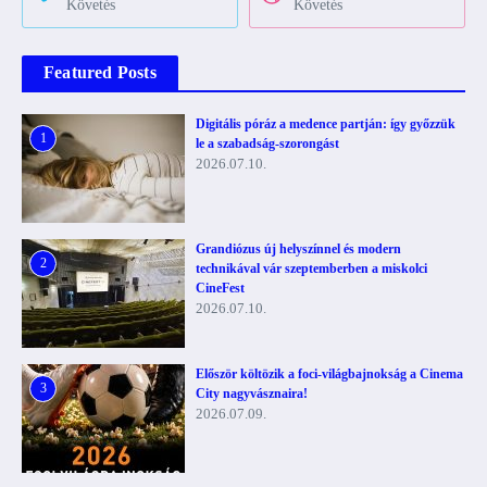
Követés
Követés
Featured Posts
Digitális póráz a medence partján: így győzzük
1
le a szabadság-szorongást
2026.07.10.
Grandiózus új helyszínnel és modern
2
technikával vár szeptemberben a miskolci
CineFest
2026.07.10.
Először költözik a foci-világbajnokság a Cinema
3
City nagyvásznaira!
2026.07.09.