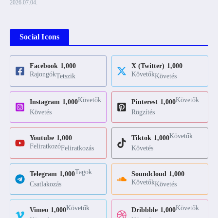
2026.07.04.
Social Icons
Facebook
1,000
X (Twitter)
1,000
Rajongók
Követők
Tetszik
Követés
Követők
Követők
Instagram
1,000
Pinterest
1,000
Követés
Rögzítés
Követők
Youtube
1,000
Tiktok
1,000
Feliratkozó
Feliratkozás
Követés
Tagok
Telegram
1,000
Soundcloud
1,000
Követők
Csatlakozás
Követés
Követők
Követők
Vimeo
1,000
Dribbble
1,000