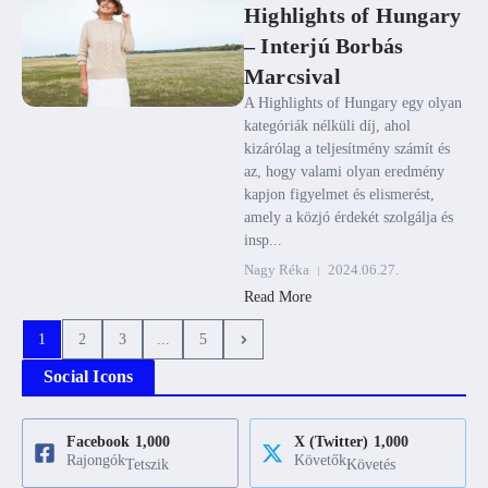
Highlights of Hungary
– Interjú Borbás
Marcsival
A Highlights of Hungary egy olyan
kategóriák nélküli díj, ahol
kizárólag a teljesítmény számít és
az, hogy valami olyan eredmény
kapjon figyelmet és elismerést,
amely a közjó érdekét szolgálja és
insp...
Nagy Réka
2024.06.27.
Read More
1
2
3
...
5
Social Icons
Facebook
1,000
X (Twitter)
1,000
Rajongók
Követők
Tetszik
Követés