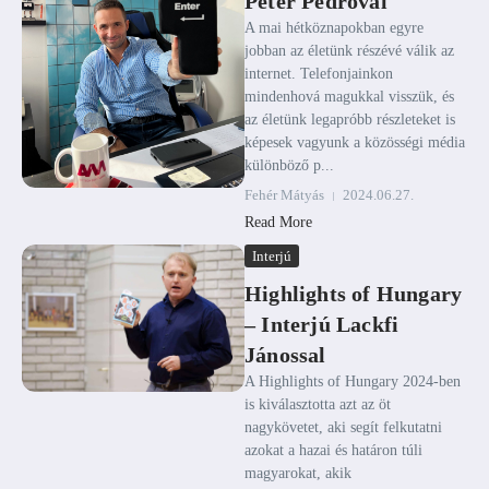
Péter Pedroval
A mai hétköznapokban egyre
jobban az életünk részévé válik az
internet. Telefonjainkon
mindenhová magukkal visszük, és
az életünk legapróbb részleteket is
képesek vagyunk a közösségi média
különböző p...
Fehér Mátyás
2024.06.27.
Read More
Interjú
Highlights of Hungary
– Interjú Lackfi
Jánossal
A Highlights of Hungary 2024-ben
is kiválasztotta azt az öt
nagykövetet, aki segít felkutatni
azokat a hazai és határon túli
magyarokat, akik