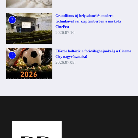
Grandiózus új helyszínnel és modern
2
technikával vár szeptemberben a miskolci
CineFest
2026.07.10.
Először költözik a foci-világbajnokság a Cinema
3
City nagyvásznaira!
2026.07.09.