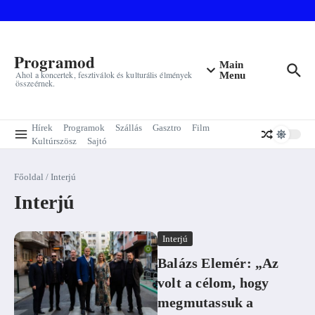
Ugrás a tartalomhoz
Programod
Main
Ahol a koncertek, fesztiválok és kulturális élmények
Menu
összeérnek.
Hírek
Programok
Szállás
Gasztro
Film
Kultúrszösz
Sajtó
Főoldal
/
Interjú
Interjú
Interjú
Balázs Elemér: „Az
volt a célom, hogy
megmutassuk a