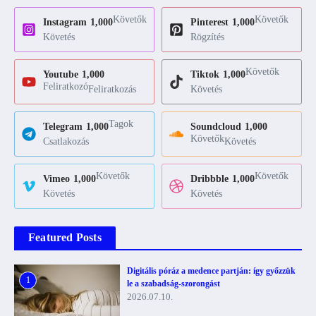
Követők
Követők
Instagram
1,000
Pinterest
1,000
Követés
Rögzítés
Követők
Youtube
1,000
Tiktok
1,000
Feliratkozó
Feliratkozás
Követés
Tagok
Telegram
1,000
Soundcloud
1,000
Követők
Csatlakozás
Követés
Követők
Követők
Vimeo
1,000
Dribbble
1,000
Követés
Követés
Featured Posts
Digitális póráz a medence partján: így győzzük
1
le a szabadság-szorongást
2026.07.10.