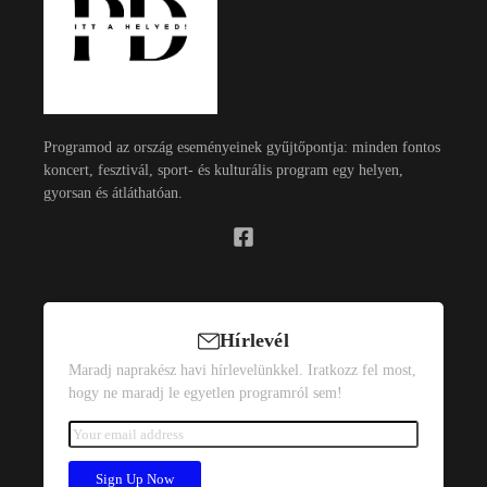
Programod az ország eseményeinek gyűjtőpontja: minden fontos
koncert, fesztivál, sport- és kulturális program egy helyen,
gyorsan és átláthatóan.
Hírlevél
Maradj naprakész havi hírlevelünkkel. Iratkozz fel most,
hogy ne maradj le egyetlen programról sem!