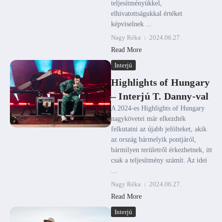
teljesítményükkel,
elhivatottságukkal értéket
képviselnek ...
Nagy Réka
2024.06.27.
Read More
Interjú
Highlights of Hungary
– Interjú T. Danny-val
A 2024-es Highlights of Hungary
nagykövetei már elkezdték
felkutatni az újabb jelölteket, akik
az ország bármelyik pontjáról,
bármilyen területről érkezhetnek, itt
csak a teljesítmény számít. Az idei
...
Nagy Réka
2024.06.27.
Read More
Interjú