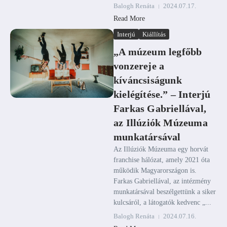
Balogh Renáta
2024.07.17.
Read More
Interjú
Kiállítás
„A múzeum legfőbb
vonzereje a
kíváncsiságunk
kielégítése.” – Interjú
Farkas Gabriellával,
az Illúziók Múzeuma
munkatársával
Az Illúziók Múzeuma egy horvát
franchise hálózat, amely 2021 óta
működik Magyarországon is.
Farkas Gabriellával, az intézmény
munkatársával beszélgettünk a siker
kulcsáról, a látogatók kedvenc „...
Balogh Renáta
2024.07.16.