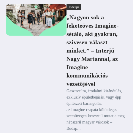
Interjú
„Nagyon sok a
feketeöves Imagine-
sétáló, aki gyakran,
szívesen választ
minket.” – Interjú
Nagy Mariannal, az
Imagine
kommunikációs
vezetőjével
Gasztrotúra, irodalmi kirándulás,
exkluzív épületbejárás, vagy épp
építészeti barangolás:
az Imagine csapata különleges
szemüvegen keresztül mutatja meg
népszerű magyar városok –
Budap...