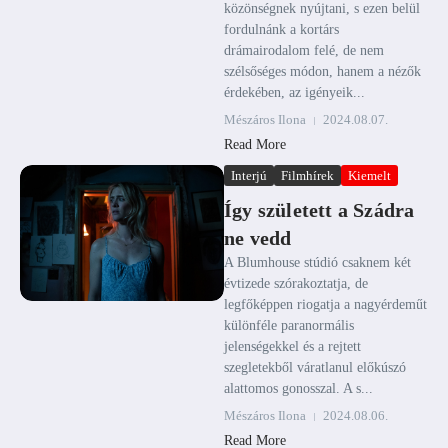
közönségnek nyújtani, s ezen belül
fordulnánk a kortárs
drámairodalom felé, de nem
szélsőséges módon, hanem a nézők
érdekében, az igényeik...
Mészáros Ilona
2024.08.07.
Read More
Interjú
Filmhírek
Kiemelt
Így született a Szádra
ne vedd
A Blumhouse stúdió csaknem két
évtizede szórakoztatja, de
legfőképpen riogatja a nagyérdeműt
különféle paranormális
jelenségekkel és a rejtett
szegletekből váratlanul előkúszó
alattomos gonosszal. A s...
Mészáros Ilona
2024.08.06.
Read More