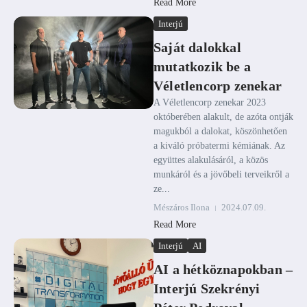
Read More
Interjú
Saját dalokkal
mutatkozik be a
Véletlencorp zenekar
A Véletlencorp zenekar 2023
októberében alakult, de azóta ontják
magukból a dalokat, köszönhetően
a kiváló próbatermi kémiának. Az
együttes alakulásáról, a közös
munkáról és a jövőbeli terveikről a
ze...
Mészáros Ilona
2024.07.09.
Read More
Interjú
AI
AI a hétköznapokban –
Interjú Szekrényi