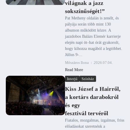
világnak a jazz
sokszínűségét!”
Pat Metheny oldalán is zenélt, és
pályája során több mint 130
albumon működött közre. A
jazzdobos Balázs Elemér karrierje
elején napi öt–hat órát gyakorolt,
hogy kihozza magából a legtöbbet.
Július 9-...
Mészáros Ilona
2026.07.04.
Read More
Interjú
Színház
Kiss József a Hairről,
a kortárs darabokról
és egy
fesztivál tervéről
Fiatalos, mozgalmas, izgalmas, friss
előadásokat szeretnénk a