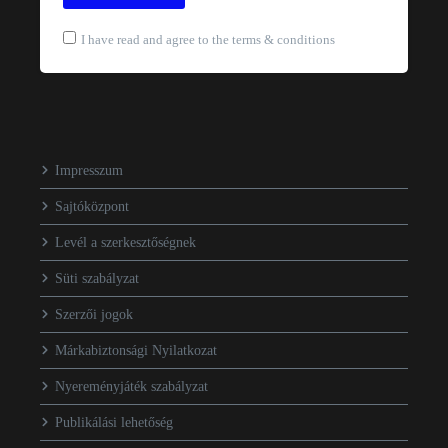
I have read and agree to the terms & conditions
Impresszum
Sajtóközpont
Levél a szerkesztőségnek
Süti szabályzat
Szerzői jogok
Márkabiztonsági Nyilatkozat
Nyereményjáték szabályzat
Publikálási lehetőség