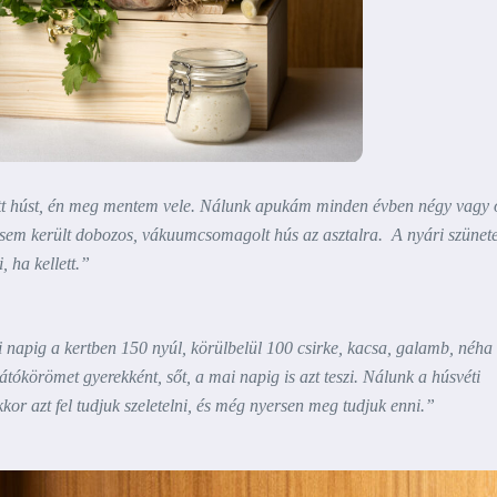
tott húst, én meg mentem vele. Nálunk apukám minden évben négy vagy 
 sosem került dobozos, vákuumcsomagolt hús az asztalra. A nyári szünet
, ha kellett.”
apig a kertben 150 nyúl, körülbelül 100 csirke, kacsa, galamb, néha
látókörömet gyerekként, sőt, a mai napig is azt teszi. Nálunk a húsvéti
kkor azt fel tudjuk szeletelni, és még nyersen meg tudjuk enni.”