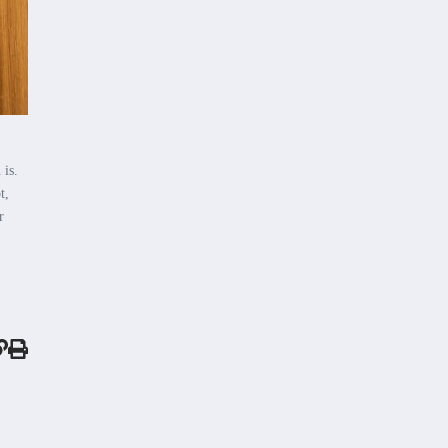
 is.
t,
r