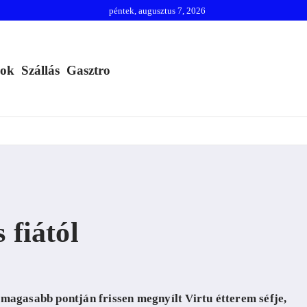
péntek, augusztus 7, 2026
mok
Szállás
Gasztro
 fiától
egmagasabb pontján frissen megnyílt
Virtu étterem
séfje,