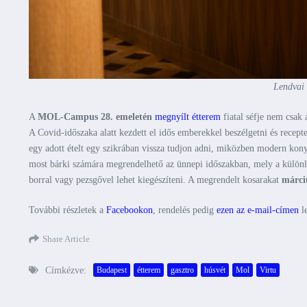
Lendvai 
A
MOL-Campus 28. emeletén
megnyílt étterem
fiatal séfje nem csak
A Covid-időszaka alatt kezdett el idős emberekkel beszélgetni és recepte
egy adott ételt egy szikrában vissza tudjon adni, miközben modern kony
most bárki számára megrendelhető az ünnepi időszakban, mely a különleg
borral vagy pezsgővel lehet kiegészíteni. A megrendelt kosarakat
márci
További részletek a
Facebookon
, rendelés pedig
ezen az e-mail-címen
le
Share Article
Címkézve:
Budapest
étterem
gasztro
húsvét
Mol
Virtu