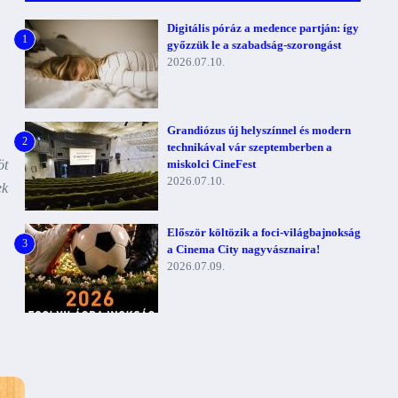
Digitális póráz a medence partján: így
1
győzzük le a szabadság-szorongást
2026.07.10.
Grandiózus új helyszínnel és modern
2
technikával vár szeptemberben a
öt
miskolci CineFest
2026.07.10.
ek
Először költözik a foci-világbajnokság
3
a Cinema City nagyvásznaira!
2026.07.09.