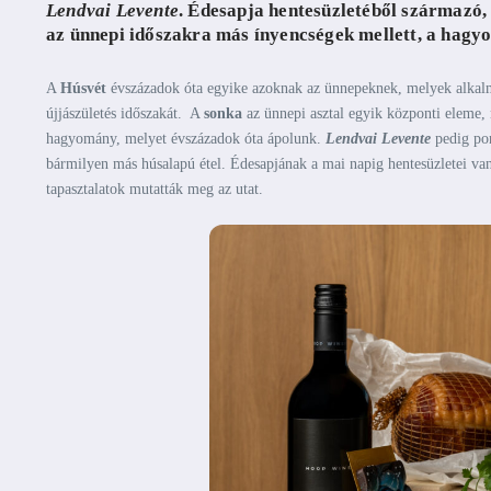
Lendvai Levente
. Édesapja hentesüzletéből származó, 
az ünnepi időszakra más ínyencségek mellett, a hagy
A
Húsvét
évszázadok óta egyike azoknak az ünnepeknek, melyek alkalm
újjászületés időszakát. A
sonka
az ünnepi asztal egyik központi eleme,
hagyomány, melyet évszázadok óta ápolunk.
Lendvai Levente
pedig pon
bármilyen más húsalapú étel. Édesapjának a mai napig hentesüzletei van
tapasztalatok mutatták meg az utat.