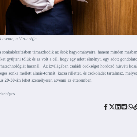
Levente, a Virtu séfje
 a sonkakészítésben támaszkodik az ősök hagyományaira, hanem minden másban
ket gyűjteni tőlük és az volt a cél, hogy egy adott élményt, egy adott gondolato
hatechnológiát használ. Az ízvilágában családi örökséget hordozó húsvéti kosá
es sonka mellett almás-tormát, kacsa rillettet, és csokoládét tartalmaz, melyet
us 29-30-án
lehet személyesen átvenni az étteremben.
hetséges.