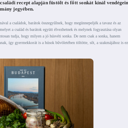
családi recept alapján füstölt és főtt sonkát kínál vendégei
omány jegyében.
ával a családok, barátok összegyűlnek, hogy megünnepeljék a tavasz és az
 melyet a család és barátok együtt élvezhetnek és melynek fogyasztása olyan
tosan tudja, hogy milyen a jó húsvéti sonka. De nem csak a sonka, hanem
nak, így gyermekkorát is a húsok bűvöletében töltötte, sőt, a szakmájához is e