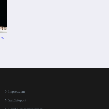
je,
Impresszum
Sajtóközpont