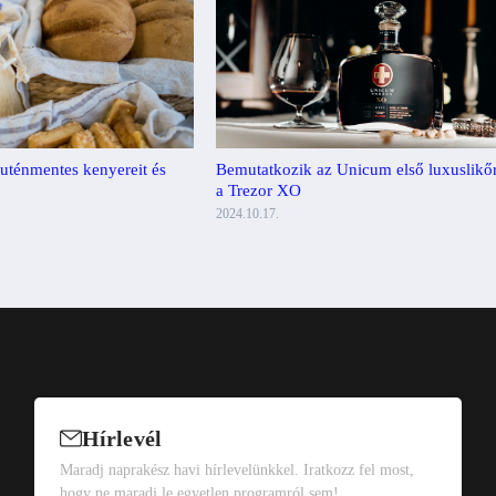
Bemutatkozik az Unicum első luxuslikőr
luténmentes kenyereit és
a Trezor XO
2024.10.17.
Hírlevél
Maradj naprakész havi hírlevelünkkel. Iratkozz fel most,
hogy ne maradj le egyetlen programról sem!