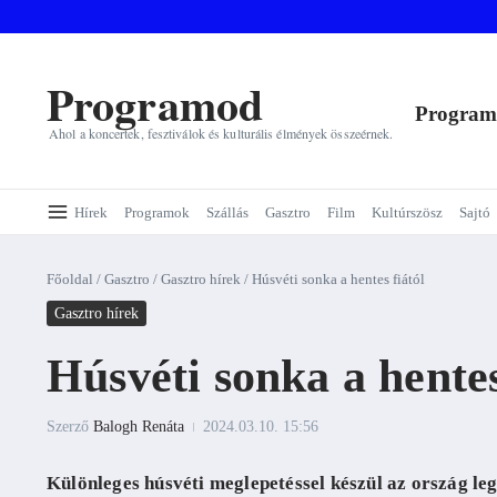
Ugrás a tartalomhoz
Programod
Progra
Ahol a koncertek, fesztiválok és kulturális élmények összeérnek.
Hírek
Programok
Szállás
Gasztro
Film
Kultúrszösz
Sajtó
Főoldal
/
Gasztro
/
Gasztro hírek
/
Húsvéti sonka a hentes fiától
Gasztro hírek
Húsvéti sonka a hentes
Szerző
Balogh Renáta
2024.03.10.
15:56
Különleges húsvéti meglepetéssel készül az ország l