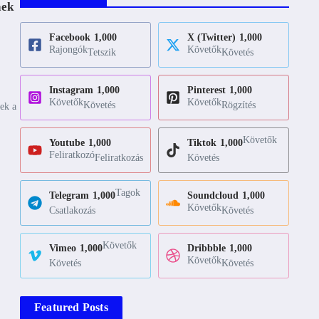
nek
Facebook
1,000
X (Twitter)
1,000
Rajongók
Követők
Tetszik
Követés
Instagram
1,000
Pinterest
1,000
Követők
Követők
Követés
Rögzítés
zek a
Követők
Youtube
1,000
Tiktok
1,000
Feliratkozó
Feliratkozás
Követés
Tagok
Telegram
1,000
Soundcloud
1,000
Követők
Csatlakozás
Követés
Követők
Vimeo
1,000
Dribbble
1,000
Követők
Követés
Követés
Featured Posts