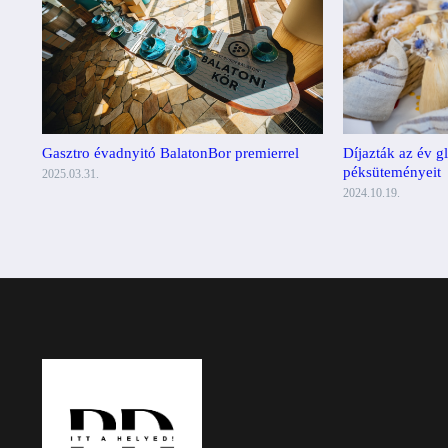
Gasztro évadnyitó BalatonBor premierrel
Díjazták az év g
péksüteményeit
2025.03.31.
2024.10.19.