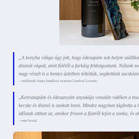
„A konyha világa úgy jött, hogy édesapám sok helyre szállí
disznót vágott, amit fülétől a farkáig feldolgoztunk. Nálunk
nagy részét is a hentes üzletben töltöttük, segítettünk zacskózni
– emlékszik vissza fiatalkori nyaraira Lendvai Levente.
„
Keresztapám és édesanyám anyukája vonalán vidéken a mai n
kecske és disznó is szokott lenni. Mindez nagyban tágította a 
időszak otthon az, amikor frissen a füstről lejön a sonka, és a
– tette hozzá.