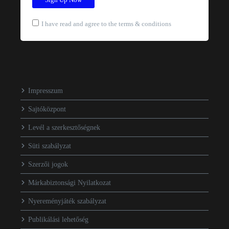
I have read and agree to the terms & conditions
Impresszum
Sajtóközpont
Levél a szerkesztőségnek
Süti szabályzat
Szerzői jogok
Márkabiztonsági Nyilatkozat
Nyereményjáték szabályzat
Publikálási lehetőség