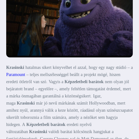
Krasinski
hatalmas sikert könyvelhet el azzal, hogy egy nagy stúdió – a
Paramount
– teljes mellszélességgel beállt a projekt mögé, hiszen
eredeti ötletről van szó. Vagyis a
Képzeletbeli barátok
nem olyan jól
bejáratott brand – egyelőre –, amely feltétlen támogatást érdemel, mert
a márka önmagában garantálná a közönségsikert. Igaz,
maga
Krasinski
már jó nevű márkának számít Hollywoodban, mert
amihez nyúl, arannyá válik a keze között, ráadásul olyan színészcsapatot
sikerült toboroznia a film számára, amely a nézőket sem hagyja
hidegen. A
Képzeletbeli barátok
eredeti nyelvű
változatában
Krasinski
valódi barátai kölcsönzik hangjukat a
fantázialényeknek, George Clooney-val és Matt Damonnel az élen, de