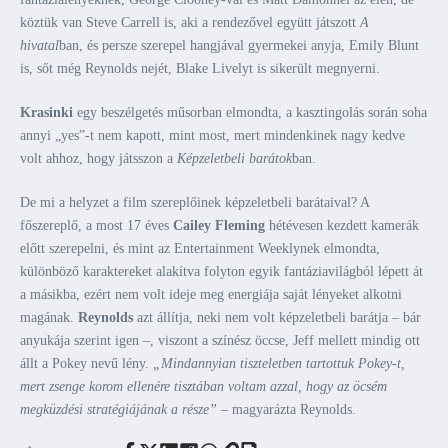
köztük van Steve Carrell is, aki a rendezővel együtt játszott
A
hivatal
ban, és persze szerepel hangjával gyermekei anyja, Emily Blunt
is, sőt még Reynolds nejét, Blake Livelyt is sikerült megnyerni.
Krasinki
egy beszélgetés műsorban elmondta, a kasztingolás során soha
annyi „yes”-t nem kapott, mint most, mert mindenkinek nagy kedve
volt ahhoz, hogy játsszon a
Képzeletbeli barátok
ban.
De mi a helyzet a film szereplőinek képzeletbeli barátaival? A
főszereplő, a most 17 éves
Cailey
Fleming
hétévesen kezdett kamerák
előtt szerepelni, és mint az Entertainment Weeklynek elmondta,
különböző karaktereket alakítva folyton egyik fantáziavilágból lépett át
a másikba, ezért nem volt ideje meg energiája saját lényeket alkotni
magának.
Reynolds
azt állítja, neki nem volt képzeletbeli barátja – bár
anyukája szerint igen –, viszont a színész öccse, Jeff mellett mindig ott
állt a Pokey nevű lény.
„Mindannyian tiszteletben tartottuk Pokey-t,
mert zsenge korom ellenére tisztában voltam azzal, hogy az öcsém
megküzdési stratégiájának a része”
– magyarázta Reynolds.