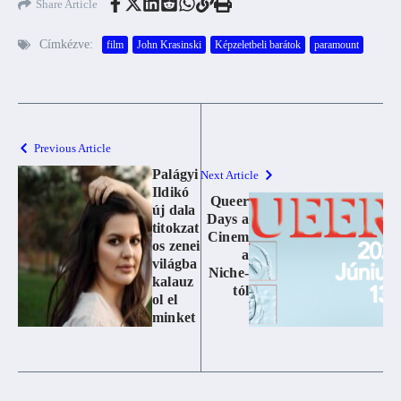
Share Article
Címkézve:
film
John Krasinski
Képzeletbeli barátok
paramount
Previous Article
Palágyi
Next Article
Ildikó
Queer
új dala
Days a
titokzat
Cinem
os zenei
a
világba
Niche-
kalauz
tól
ol el
minket