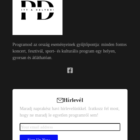
Programod az ország eseményeinek gyűjtőpontja: minden fontos
koncert, fesztivál, sport- és kulturális program egy helyen,
gyorsan és átláthatóan.
Hírlevél
Maradj naprakész havi hírlevelünkkel. Iratkozz fel most,
hogy ne maradj le egyetlen programról sem!