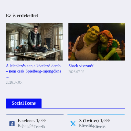
Ez is érdekelhet
A leleplezés napja kötelező darab
Shrek visszatér!
– nem csak Spielberg-rajongókna
2026.07.02.
...
2026.07.05.
Social Icons
Facebook
1,000
X (Twitter)
1,000
Rajongók
Követők
Tetszik
Követés