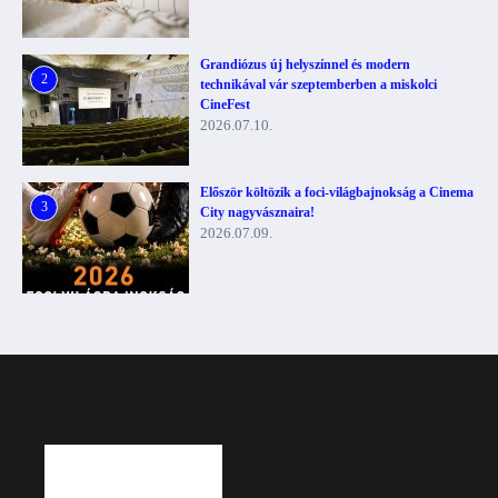
Grandiózus új helyszínnel és modern
2
technikával vár szeptemberben a miskolci
CineFest
2026.07.10.
Először költözik a foci-világbajnokság a Cinema
3
City nagyvásznaira!
2026.07.09.