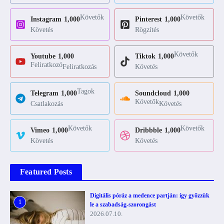
Követők
Követők
Instagram
1,000
Pinterest
1,000
Követés
Rögzítés
Követők
Youtube
1,000
Tiktok
1,000
Feliratkozó
Feliratkozás
Követés
Tagok
Telegram
1,000
Soundcloud
1,000
Követők
Csatlakozás
Követés
Követők
Követők
Vimeo
1,000
Dribbble
1,000
Követés
Követés
Featured Posts
Digitális póráz a medence partján: így győzzük
1
le a szabadság-szorongást
2026.07.10.