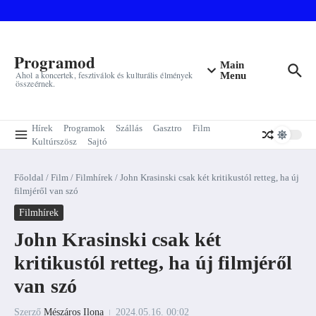
Ugrás a tartalomhoz
Programod
Main
Ahol a koncertek, fesztiválok és kulturális élmények
Menu
összeérnek.
Hírek
Programok
Szállás
Gasztro
Film
Kultúrszösz
Sajtó
Főoldal
/
Film
/
Filmhírek
/
John Krasinski csak két kritikustól retteg, ha új
filmjéről van szó
Filmhírek
John Krasinski csak két
kritikustól retteg, ha új filmjéről
van szó
Szerző
Mészáros Ilona
2024.05.16.
00:02