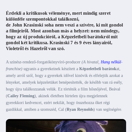
Érdekli a kritikusok véleménye, mert mindig szeret
különféle szempontokkal találkozni,
de
John
Krasinski
soha nem veszi a szívére, ki mit gondol
a filmjeiről. Most azonban más a helyzet: nem mindegy,
hogy az új produkcióról, a
Képzeletbeli barátok
ról mit
gondol két kritikusa.
Krasinski
7 és 9 éves lányairól,
Violetről és Hazelről van szó.
A színész-rendező-forgatókönyvíró-producer
(A hivatal,
Hang nélkül
-
franchise)
ugyanis a gyerekeinek készített a
Képzeletbeli barátok
at,
amely arról szól, hogy a gyerekek idővel kinövik és elfelejtik azokat a
lényeket, amelyek képzeletüket benépesítették, de később van rá esély,
hogy újra találkozzanak velük. Ez történik a film hősnőjével, Beával
(
Cailey Fleming
), akinek életében hirtelen újra megjelennek
gyerekkori kedvencei, ezért nekilát, hogy összehozza őket régi
gazdikkal, amiben a szomszéd, Cal (
Ryan Reynolds
) van segítségére.