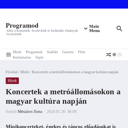
Ugrás a tartalomhoz
Programod
Main
Ahol a koncertek, fesztiválok és kulturális élmények
Menu
összeérnek.
Hírek
Programok
Szállás
Gasztro
Film
Kultúrszösz
Sajtó
Főoldal
/
Hírek
/
Koncertek a metróállomásokon a magyar kultúra napján
Hírek
Koncertek a metróállomásokon a
magyar kultúra napján
Szerző
Mészáros Ilona
2024.01.20.
06:09
Minikoncerteket, énekes és táncos előadásokat is