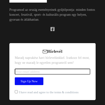
Programod az ország eseményeinek gyűjtőpontja: minden fontos
koncert, fesztivál, sport- és kulturális program egy helyen,
gyorsan és átláthatóan.
Hírlevél
Maradj naprakész havi hírlevelünkkel. Iratkozz fel most,
hogy ne maradj le egyetlen programról sem!
I have read and agree to the terms & conditions