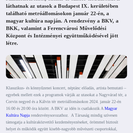
láthatnak az utasok a Budapest IX. kerületében
található metróállomásokon január 22-én, a
magyar kultúra napján. A rendezvény a BKV, a
BKK, valamint a Ferencvárosi Művelődési
Központ és Intézményei együttműködésével jött
létre.
Klasszikus- és könnyűzenei koncert, néptánc előadás, artista bemutató –
egyebek mellett ezek a programok várják az utasokat a Nagyvárad tér, a
Corvin negyed és a Kálvin tér metróállomásokon 2024. január 22-én
16:00 és 20:00 óra között. A BKV az idén is csatlakozik A
Magyar
Kultúra Napja
rendezvénysorozathoz. A Társaság mindig szívesen
támogatja a kultúraközvetítő kezdeményezéseket, örömmel biztosít
helyet és működik együtt kisebb-nagyobb művészeti csoportokkal,