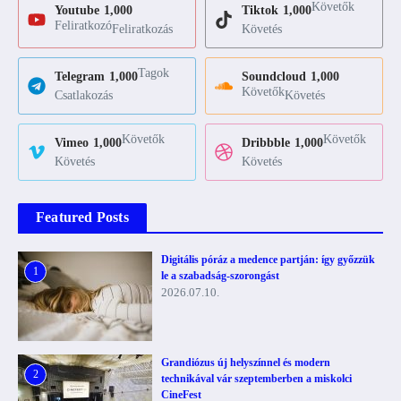
Követők
Youtube
1,000
Tiktok
1,000
Feliratkozó
Feliratkozás
Követés
Tagok
Telegram
1,000
Soundcloud
1,000
Követők
Csatlakozás
Követés
Követők
Követők
Vimeo
1,000
Dribbble
1,000
Követés
Követés
Featured Posts
Digitális póráz a medence partján: így győzzük
1
le a szabadság-szorongást
2026.07.10.
Grandiózus új helyszínnel és modern
2
technikával vár szeptemberben a miskolci
CineFest