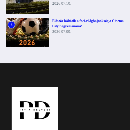
2026.07.10.
Először költözik a foci-világbajnokság a Cinema
3
City nagyvásznaira!
2026.07.09.