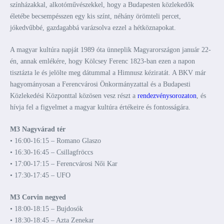
színházakkal, alkotóművészekkel, hogy a Budapesten közlekedők
életébe becsempésszen egy kis színt, néhány örömteli percet,
jókedvűbbé, gazdagabbá varázsolva ezzel a hétköznapokat.
A magyar kultúra napját 1989 óta ünneplik Magyarországon január 22-
én, annak emlékére, hogy Kölcsey Ferenc 1823-ban ezen a napon
tisztázta le és jelölte meg dátummal a Himnusz kéziratát. A BKV már
hagyományosan a Ferencvárosi Önkormányzattal és a Budapesti
Közlekedési Központtal közösen vesz részt a
rendezvénysorozaton
, és
hívja fel a figyelmet a magyar kultúra értékeire és fontosságára.
M3 Nagyvárad tér
• 16:00-16:15 – Romano Glaszo
• 16:30-16:45 – Csillagfröccs
• 17:00-17:15 – Ferencvárosi Női Kar
• 17:30-17:45 – UFO
M3 Corvin negyed
• 18:00-18:15 – Bujdosók
• 18:30-18:45 – Azta Zenekar