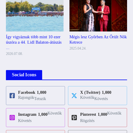
Mégis lesz Győrben Az Őrült Nők
Így vigyáznak több mint 10 ezer
Ketrece
úszóra a 44. Lidl Balaton-átúszás
...
2025.04.24.
2026.07.08.
Social Icons
Facebook
1,000
X (Twitter)
1,000
Rajongók
Követők
Tetszik
Követés
Követők
Követők
Instagram
1,000
Pinterest
1,000
Követés
Rögzítés