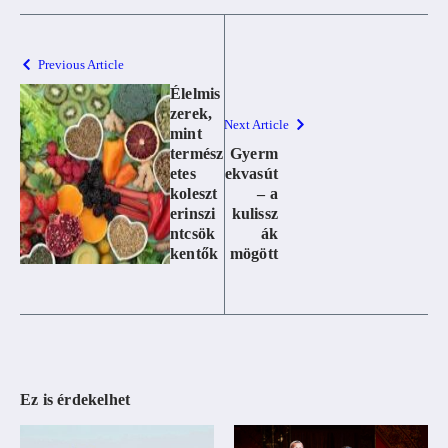
Previous Article
Élelmis
zerek,
Next Article
mint
termész
Gyerm
etes
ekvasút
koleszt
– a
erinszi
kulissz
ntcsök
ák
kentők
mögött
Ez is érdekelhet