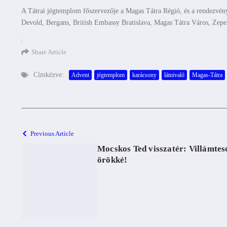
A Tátrai jégtemplom főszervezője a Magas Tátra Régió, és a rendezvén
Devold, Bergans, British Embassy Bratislava, Magas Tátra Város, Zepe
Share Article
Címkézve:
Advent
jégtemplom
karácsony
látnivaló
Magas-Tátra
Previous Article
Mocskos Ted visszatér: Villámtes
örökké!