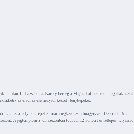
ik, amikor II. Erzsébet és Károly herceg a Magas-Tátrába is ellátogattak, sétát
ekinthetik az erről az eseményről készült fényképeket.
trában, és a helyi síterepeken már megkezdték a hóágyúzást. December 9-én
ezont. A jégtemplom a téli szezonban további 12 koncert és fellépés helyszíne 