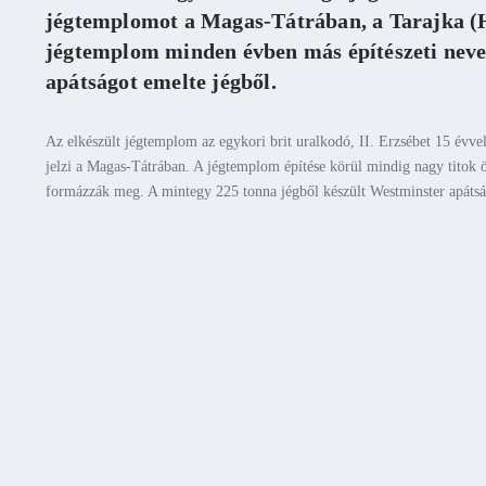
jégtemplomot a Magas-Tátrában, a Tarajka (H
jégtemplom minden évben más építészeti nevez
apátságot emelte jégből.
Az elkészült jégtemplom az egykori brit uralkodó, II. Erzsébet 15 évvel
jelzi a Magas-Tátrában. A jégtemplom építése körül mindig nagy titok öv
formázzák meg. A mintegy 225 tonna jégből készült Westminster apátság 