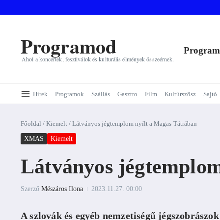
Ugrás a tartalomhoz
Programod
Progra
Ahol a koncertek, fesztiválok és kulturális élmények összeérnek.
Hírek
Programok
Szállás
Gasztro
Film
Kultúrszösz
Sajtó
Főoldal
/
Kiemelt
/
Látványos jégtemplom nyílt a Magas-Tátrában
XMAS
Kiemelt
Látványos jégtemplom
Szerző
Mészáros Ilona
2023.11.27.
00:00
A szlovák és egyéb nemzetiségű jégszobrászok