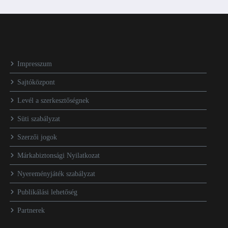
Impresszum
Sajtóközpont
Levél a szerkesztőségnek
Süti szabályzat
Szerzői jogok
Márkabiztonsági Nyilatkozat
Nyereményjáték szabályzat
Publikálási lehetőség
Partnerek