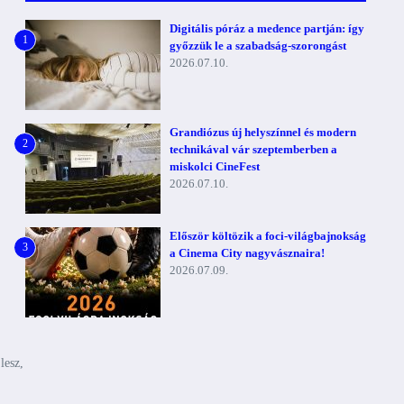
Digitális póráz a medence partján: így
1
győzzük le a szabadság-szorongást
2026.07.10.
Grandiózus új helyszínnel és modern
2
technikával vár szeptemberben a
miskolci CineFest
2026.07.10.
Először költözik a foci-világbajnokság
3
a Cinema City nagyvásznaira!
2026.07.09.
lesz,