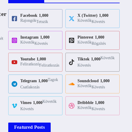
ter
Facebook
1,000
X (Twitter)
1,000
Rajongók
Követők
Tetszik
Követés
Instagram
1,000
Pinterest
1,000
ét
Követők
Követők
Követés
Rögzítés
Követők
Youtube
1,000
Tiktok
1,000
Feliratkozó
Feliratkozás
Követés
Tagok
Telegram
1,000
Soundcloud
1,000
Követők
Csatlakozás
Követés
Követők
Vimeo
1,000
Dribbble
1,000
Követők
Követés
Követés
Featured Posts