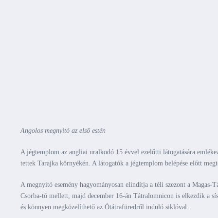
Angolos megnyitó az első estén
A jégtemplom az angliai uralkodó 15 évvel ezelőtti látogatására emlékez
tettek Tarajka környékén. A látogatók a jégtemplom belépése előtt megt
A megnyitó esemény hagyományosan elindítja a téli szezont a Magas-Tá
Csorba-tó mellett, majd december 16-án Tátralomnicon is elkezdik a sísz
és könnyen megközelíthető az Ótátrafüredről induló siklóval.