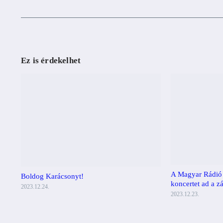
Ez is érdekelhet
A Magyar Rádió
Boldog Karácsonyt!
koncertet ad a zá
2023.12.24.
2023.12.23.