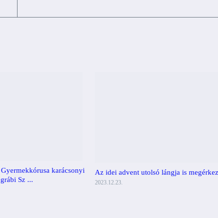
 Gyermekkórusa karácsonyi
Az idei advent utolsó lángja is megérke
grábi Sz ...
2023.12.23.