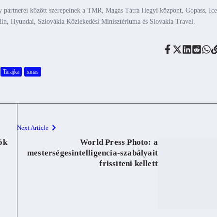
y partnerei között szerepelnek a TMR, Magas Tátra Hegyi központ, Gopass, Ice
lin, Hyundai, Szlovákia Közlekedési Minisztériuma és Slovakia Travel.
Tarajka
xmas
Next Article
ók
World Press Photo: a
mesterségesintelligencia-szabályait
frissíteni kellett