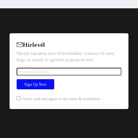
Hírlevél
Maradj naprakész havi hírlevelünkkel. Iratkozz fel most,
hogy ne maradj le egyetlen programról sem!
I have read and agree to the terms & conditions