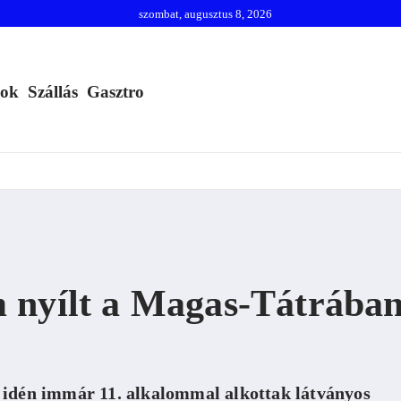
szombat, augusztus 8, 2026
mok
Szállás
Gasztro
 nyílt a Magas-Tátrába
 idén immár 11. alkalommal alkottak látványos