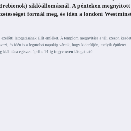
rebienok) siklóállomásnál. A pénteken megnyitott
etességet formál meg, és idén a londoni Westmins
 ezelőtti látogatásának állít emléket. A templom megnyitása a téli szezon kezdet
ezi, és idén is a legutolsó napokig vártak, hogy kiderüljön, melyik épületet
kiállítása egészen április 14-ig
ingyenesen
látogatható.