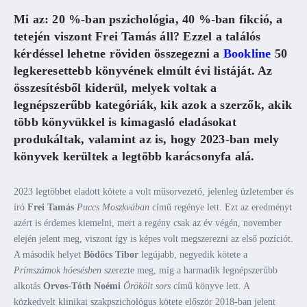
Mi az: 20 %-ban pszichológia, 40 %-ban fikció, a
tetején viszont Frei Tamás áll? Ezzel a találós
kérdéssel lehetne röviden összegezni a
Bookline
50
legkeresettebb könyvének elmúlt évi listáját. Az
összesítésből kiderül, melyek voltak a
legnépszerűbb kategóriák, kik azok a szerzők, akik
több könyvükkel is kimagasló eladásokat
produkáltak, valamint az is, hogy 2023-ban mely
könyvek kerültek a legtöbb karácsonyfa alá.
2023 legtöbbet eladott kötete a volt műsorvezető, jelenleg üzletember és
író
Frei Tamás
Puccs Moszkvában
című regénye lett. Ezt az eredményt
azért is érdemes kiemelni, mert a regény csak az év végén, november
elején jelent meg, viszont így is képes volt megszerezni az első pozíciót.
A második helyet
Bödőcs Tibor
legújabb, negyedik kötete a
Prímszámok hóesésben
szerezte meg, míg a harmadik legnépszerűbb
alkotás
Orvos-Tóth Noémi
Örökölt sors
című könyve lett. A
közkedvelt klinikai szakpszichológus kötete először 2018-ban jelent