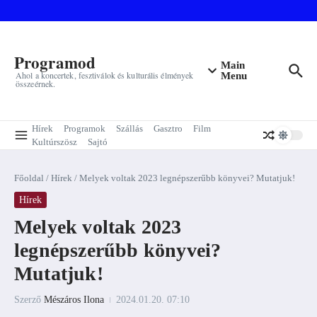
Ugrás a tartalomhoz
Programod
Main
Ahol a koncertek, fesztiválok és kulturális élmények
Menu
összeérnek.
Hírek
Programok
Szállás
Gasztro
Film
Kultúrszösz
Sajtó
Főoldal
/
Hírek
/
Melyek voltak 2023 legnépszerűbb könyvei? Mutatjuk!
Hírek
Melyek voltak 2023
legnépszerűbb könyvei?
Mutatjuk!
Szerző
Mészáros Ilona
2024.01.20.
07:10