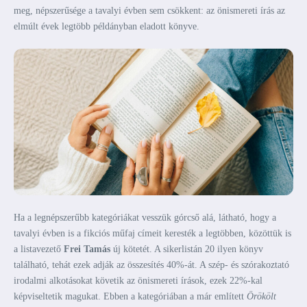
meg, népszerűsége a tavalyi évben sem csökkent: az önismereti írás az
elmúlt évek legtöbb példányban eladott könyve.
Ha a legnépszerűbb kategóriákat vesszük górcső alá, látható, hogy a
tavalyi évben is a fikciós műfaj címeit keresték a legtöbben, közöttük is
a listavezető
Frei Tamás
új kötetét. A sikerlistán 20 ilyen könyv
található, tehát ezek adják az összesítés 40%-át. A szép- és szórakoztató
irodalmi alkotásokat követik az önismereti írások, ezek 22%-kal
képviseltetik magukat. Ebben a kategóriában a már említett
Örökölt