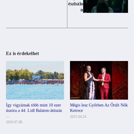
észbálo
n
Ez is érdekelhet
Mégis lesz Győrben Az Őrült Nők
Így vigyáznak több mint 10 ezer
Ketrece
úszóra a 44. Lidl Balaton-átúszás
...
2025.04.24.
2026.07.08.