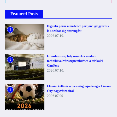
Featured Posts
Digitális póráz a medence partján: így győzzük
1
le a szabadság-szorongást
2026.07.10.
Grandiózus új helyszínnel és modern
2
technikával vár szeptemberben a miskolci
CineFest
2026.07.10.
Először költözik a foci-világbajnokság a Cinema
3
City nagyvásznaira!
2026.07.09.