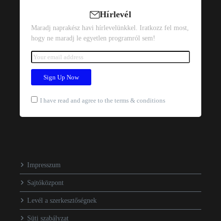
Hírlevél
Maradj naprakész havi hírlevelünkkel. Iratkozz fel most,
hogy ne maradj le egyetlen programról sem!
I have read and agree to the terms & conditions
Impresszum
Sajtóközpont
Levél a szerkesztőségnek
Süti szabályzat