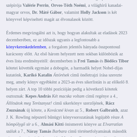
szépírója
Valérie Perrin
,
Orvos-Tóth Noémi
, a világhírű kanadai-
magyar orvos,
Dr. Máté Gábor
, valamint
Holly Jackson
is két
könyvvel képviselteti magát az élvonalasok között.
Érdemes megvizsgálni azt is, hogy hogyan alakultak az eladások 2023
decemberében, ez az időszak ugyanis a legfontosabb a
könyvkereskedelemben
, a forgalom jelentős hányada összpontosul
karácsony előtt. Az első három helyezett nem sokban különbözik az
éves lista eredményeitől: decemberben is
Frei Tamás
és
Bödőcs Tibor
kötetei követték egymást a dobogón, a harmadik helyet Nobel-díjas
kutatónk,
Karikó Katalin
Áttörések
című önéletrajzi írása szerezte
meg, amely könyv egyébként a 2023-as éves sikerlistán is az előkelő 8.
helyen zárt. A top 10 többi pozícióján pedig a következő kötetek
osztoznak:
Kepes András
Két macska voltam
című regénye a 4.,
Állítsátok meg Terézanyut!
című sikerkönyv szerzőjének,
Rácz
Zsuzsának
új kötete, a
Kovácsné kivan
az 5.,
Robert Galbraith
, azaz
J. K. Rowling népszerű bűnügyi könyvsorozatának legújabb része
A
hömpölygő sír
a 6.,
Almási Kitti
önismereti könyve az
Elvarratlan
szálak
a 7.,
Náray Tamás
Barbara
című történetfolyamának második