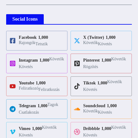
Social Icons
Facebook
1,000
X (Twitter)
1,000
Rajongók
Követők
Tetszik
Követés
Követők
Követők
Instagram
1,000
Pinterest
1,000
Követés
Rögzítés
Követők
Youtube
1,000
Tiktok
1,000
Feliratkozó
Feliratkozás
Követés
Tagok
Telegram
1,000
Soundcloud
1,000
Követők
Csatlakozás
Követés
Követők
Követők
Vimeo
1,000
Dribbble
1,000
Követés
Követés