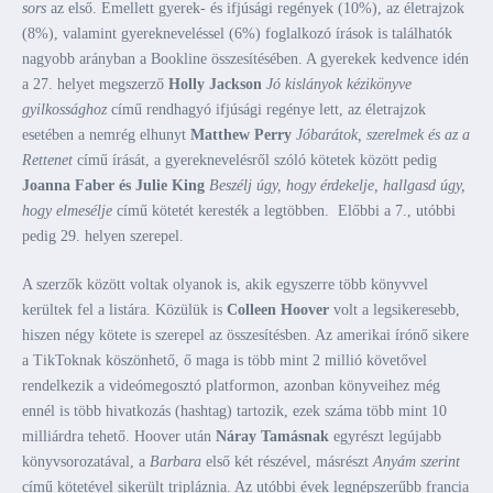
sors
az első. Emellett gyerek- és ifjúsági regények (10%), az életrajzok
(8%), valamint gyerekneveléssel (6%) foglalkozó írások is találhatók
nagyobb arányban a Bookline összesítésében. A gyerekek kedvence idén
a 27. helyet megszerző
Holly Jackson
Jó kislányok kézikönyve
gyilkossághoz
című rendhagyó ifjúsági regénye lett, az életrajzok
esetében a nemrég elhunyt
Matthew Perry
Jóbarátok, szerelmek és az a
Rettenet
című írását, a gyereknevelésről szóló kötetek között pedig
Joanna Faber
és Julie King
Beszélj úgy, hogy érdekelje, hallgasd úgy,
hogy elmesélje
című kötetét keresték a legtöbben. Előbbi a 7., utóbbi
pedig 29. helyen szerepel.
A szerzők között voltak olyanok is, akik egyszerre több könyvvel
kerültek fel a listára. Közülük is
Colleen Hoover
volt a legsikeresebb,
hiszen négy kötete is szerepel az összesítésben. Az amerikai írónő sikere
a TikToknak köszönhető, ő maga is több mint 2 millió követővel
rendelkezik a videómegosztó platformon, azonban könyveihez még
ennél is több hivatkozás (hashtag) tartozik, ezek száma több mint 10
milliárdra tehető. Hoover után
Náray Tamásnak
egyrészt legújabb
könyvsorozatával, a
Barbara
első két részével, másrészt
Anyám szerint
című kötetével sikerült tripláznia. Az utóbbi évek legnépszerűbb francia