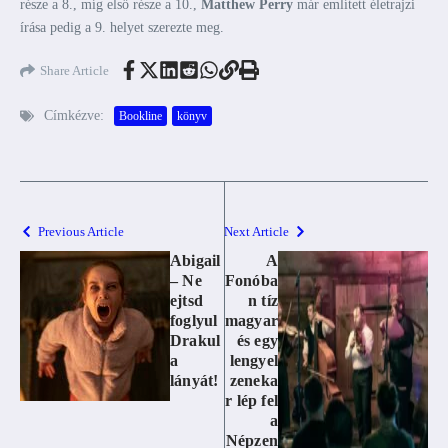
része a 8., míg első része a 10.,
Matthew Perry
már említett életrajzi
írása pedig a 9. helyet szerezte meg.
Share Article
Címkézve:
Bookline
könyv
Previous Article
Next Article
Abigail
A
– Ne
Fonóba
ejtsd
n tíz
foglyul
magyar
Drakul
és egy
a
lengyel
lányát!
zeneka
r lép fel
a
Népzen