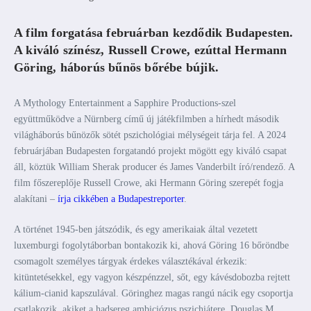
A film forgatása februárban kezdődik Budapesten.
A kiváló színész, Russell Crowe, ezúttal Hermann
Göring, háborús bűnös bőrébe bújik.
A Mythology Entertainment a Sapphire Productions-szel
együttműködve a Nürnberg című új játékfilmben a hírhedt második
világháborús bűnözők sötét pszichológiai mélységeit tárja fel. A 2024
februárjában Budapesten forgatandó projekt mögött egy kiváló csapat
áll, köztük William Sherak producer és James Vanderbilt író/rendező. A
film főszereplője Russell Crowe, aki Hermann Göring szerepét fogja
alakítani –
írja cikkében a Budapestreporter
.
A történet 1945-ben játszódik, és egy amerikaiak által vezetett
luxemburgi fogolytáborban bontakozik ki, ahová Göring 16 bőröndbe
csomagolt személyes tárgyak érdekes választékával érkezik:
kitüntetésekkel, egy vagyon készpénzzel, sőt, egy kávésdobozba rejtett
kálium-cianid kapszulával. Göringhez magas rangú nácik egy csoportja
csatlakozik, akiket a hadsereg ambiciózus pszichiátere, Douglas M.