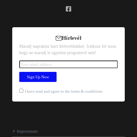
Hírlevél
Maradj naprakész havi hírlevelünkkel. Iratkozz fel most,
hogy ne maradj le egyetlen programról sem!
I have read and agree to the terms & conditions
Impresszum