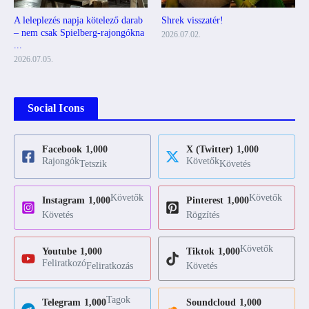
A leleplezés napja kötelező darab
Shrek visszatér!
– nem csak Spielberg-rajongókna
2026.07.02.
...
2026.07.05.
Social Icons
Facebook
1,000
X (Twitter)
1,000
Rajongók
Követők
Tetszik
Követés
Követők
Követők
Instagram
1,000
Pinterest
1,000
Követés
Rögzítés
Követők
Youtube
1,000
Tiktok
1,000
Feliratkozó
Feliratkozás
Követés
Tagok
Telegram
1,000
Soundcloud
1,000