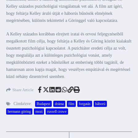
Kelley százados pszichológiai vizsgálatnak vet alá. A film azt ígéri,
hogy feltárja Kelley áruló útját e háborús bűnösök elméjének
megértésében, különös tekintettel a Göringgel való kapcsolatára.
A Kelley százados korábban elrejtett iratai és orvosi feljegyzéseiből
megalkotott film célja, hogy feltárja a Kelley és Göring között kialakult
összetett pszichológiai kapcsolatot. A pszichiáter eredeti célja az volt,
hogy megtalálja azt a különleges pszichológiai vonást, amely
megkülönbözteti ezeket a bűnözőket az emberiség többi tagjától, de
hamarosan azon kapja magát, hogy veszélyes empátiával és megértéssel
küzd néhány dzsentrivel szemben.
Share Article
Címkézve:
Budapest
dráma
film
forgatás
háború
hermann göring
mozi
russell crowe