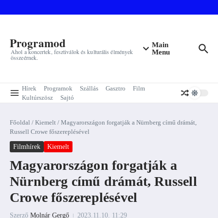
Ugrás a tartalomhoz
Programod
Main
Ahol a koncertek, fesztiválok és kulturális élmények
Menu
összeérnek.
Hírek
Programok
Szállás
Gasztro
Film
Kultúrszösz
Sajtó
Főoldal
/
Kiemelt
/
Magyarországon forgatják a Nürnberg című drámát,
Russell Crowe főszereplésével
Filmhírek
Kiemelt
Magyarországon forgatják a
Nürnberg című drámát, Russell
Crowe főszereplésével
Szerző
Molnár Gergő
2023.11.10.
11:29