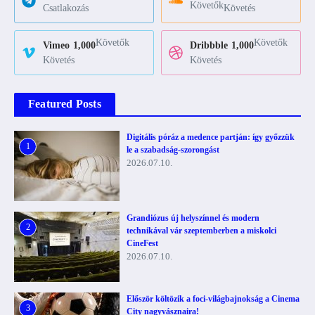
Követők
Csatlakozás
Követés
Követők
Követők
Vimeo
1,000
Dribbble
1,000
Követés
Követés
Featured Posts
Digitális póráz a medence partján: így győzzük
1
le a szabadság-szorongást
2026.07.10.
Grandiózus új helyszínnel és modern
2
technikával vár szeptemberben a miskolci
CineFest
2026.07.10.
Először költözik a foci-világbajnokság a Cinema
3
City nagyvásznaira!