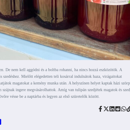
en. De nem kell aggódni és a boltba rohanni, ha nincs hozzá eszközötök. A
s szedéshez. Mielőtt elégedetten teli kosárral indulnátok haza, virágaitokat
atjátok magatokat a kemény munka után. A helyszínen helyet kaptak házi szörp
m szájnak ingere megvásárolhattok. Amíg van tulipán szedjétek magatok és szed
övőre vésse be a naptárba és legyen az első szüretelők között.