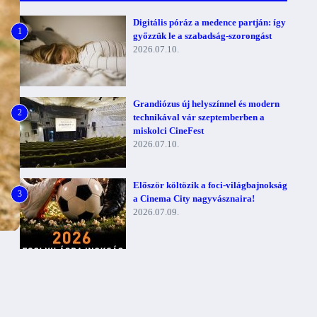
Digitális póráz a medence partján: így
1
győzzük le a szabadság-szorongást
2026.07.10.
Grandiózus új helyszínnel és modern
2
technikával vár szeptemberben a
miskolci CineFest
2026.07.10.
Először költözik a foci-világbajnokság
3
a Cinema City nagyvásznaira!
2026.07.09.
,