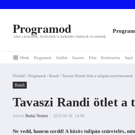
Ugrás a tartalomhoz
Programod
Progra
Ahol a koncertek, fesztiválok és kulturális élmények összeérnek.
Hírek
Programok
Szállás
Gasztro
Film
Kultúrszösz
Sajtó
Főoldal
/
Programok
/
Randi
/
Tavaszi Randi ötlet a tulipán szerelmesinek
Randi
Tavaszi Randi ötlet a 
Szerző
Budai Noémi
2024.04.18.
14:06
Ne vedd, hanem szedd! A közös tulipán szüretelés, m