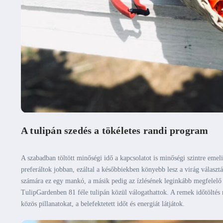
A tulipán szedés a tökéletes randi program
A szabadban töltött minőségi idő a kapcsolatot is minőségi szintre emeli
preferáltok jobban, ezáltal a későbbiekben könyebb lesz a virág válasz
számára ez egy mankó, a másik pedig az ízlésének leginkább megfelelő 
TulipGardenben 81 féle tulipán közül válogathattok. A remek időtöltés 
közös pillanatokat, a belefektetett időt és energiát látjátok.