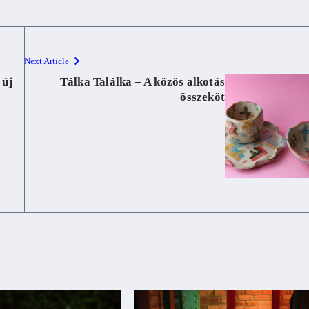
Next Article
 új
Tálka Találka – A közös alkotás
összeköt