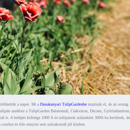
tölthettük a napot. Mi a
Dunakanyari TulipGardenbe
utaztunk el, de az ország
k tulipán szedésre a TulipGarden Balatonnál, Csákváron, Decsen, Győrladaméren
is. A belépés költsége 1000 ft és tullipánok szálanként 300ft-ba kerülnek, de
n csorkot és fele ennyire sem szórakoznál jól közben.