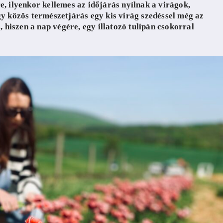
 ilyenkor kellemes az időjárás nyílnak a virágok,
 közös természetjárás egy kis virág szedéssel még az
hiszen a nap végére, egy illatozó tulipán csokorral