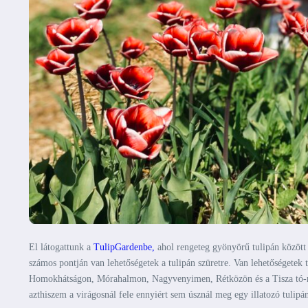
El látogattunk a
TulipGardenbe,
ahol rengeteg gyönyörű tulipán között 
számos pontján van lehetőségetek a tulipán szüretre. Van lehetőségete
Homokhátságon, Mórahalmon, Nagyvenyimen, Rétközön és a Tisza tó-nál 
azthiszem a virágosnál fele ennyiért sem úsznál meg egy illatozó tulipá