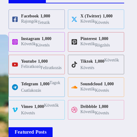
Facebook
1,000
X (Twitter)
1,000
Rajongók
Követők
Tetszik
Követés
Instagram
1,000
Pinterest
1,000
Követők
Követők
Követés
Rögzítés
Követők
Youtube
1,000
Tiktok
1,000
Feliratkozó
Feliratkozás
Követés
Tagok
Telegram
1,000
Soundcloud
1,000
Követők
Csatlakozás
Követés
Követők
Vimeo
1,000
Dribbble
1,000
Követők
Követés
Követés
Featured Posts