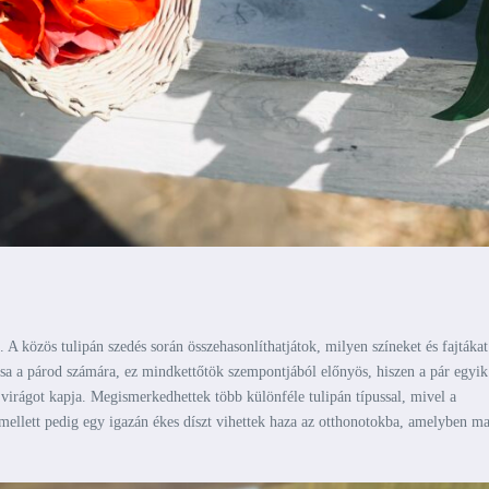
. A közös tulipán szedés során összehasonlíthatjátok, milyen színeket és fajtákat
tása a párod számára, ez mindkettőtök szempontjából előnyös, hiszen a pár egyik
virágot kapja. Megismerkedhettek több különféle tulipán típussal, mivel a
mellett pedig egy igazán ékes díszt vihettek haza az otthonotokba, amelyben ma