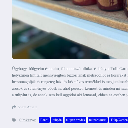
Úgyhogy, hölgyeim és uraim, fel a metsző ollókat és irány a TulipGard
helyszínen limitált mennyiségben biztosítanak metszőollót és kosarakat i
becsomagolják és rengeteg házi és kézműves termékkel is megjutalmazh
árusok és süteményes bódék is, ahol perecet, krémest és minden mi sze
a tulipánt is, de annak sem kell aggódni aki lemarad, ebben az esetben j
Share Article
Címkézve:
Randi
tulipán
tulipán szedés
tulipánszüret
TulipGarden