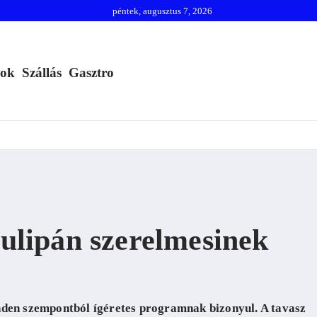
péntek, augusztus 7, 2026
mok
Szállás
Gasztro
tulipán szerelmesinek
inden szempontból ígéretes programnak bizonyul. A tavasz