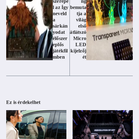
szerepe
ng
l az Így
bemuta
neveld
tja a
a
világ
sárkán
első
yodat
átlátszó
élőszer
Micro
eplős
LED
játékfil
kijelzőj
mben
ét
Ez is érdekelhet