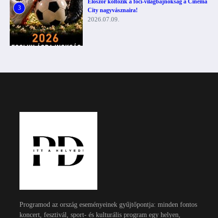
Először költözik a foci-világbajnokság a Cinema
3
City nagyvásznaira!
2026.07.09.
Programod az ország eseményeinek gyűjtőpontja: minden fontos
koncert, fesztivál, sport- és kulturális program egy helyen,