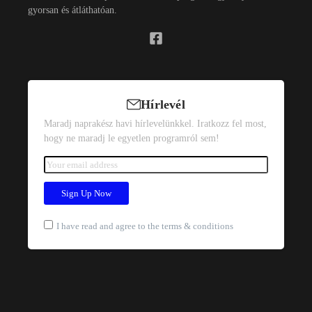
gyorsan és átláthatóan.
Hírlevél
Maradj naprakész havi hírlevelünkkel. Iratkozz fel most,
hogy ne maradj le egyetlen programról sem!
I have read and agree to the terms & conditions