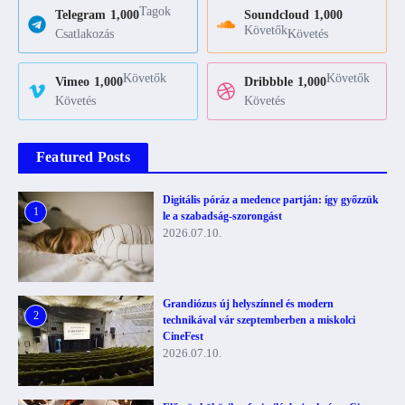
Tagok
Telegram
1,000
Soundcloud
1,000
Követők
Csatlakozás
Követés
Követők
Követők
Vimeo
1,000
Dribbble
1,000
Követés
Követés
Featured Posts
Digitális póráz a medence partján: így győzzük
1
le a szabadság-szorongást
2026.07.10.
Grandiózus új helyszínnel és modern
2
technikával vár szeptemberben a miskolci
CineFest
2026.07.10.