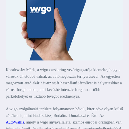
Koralewsky Márk, a wigo carsharing vezérigazgatója kiemelte, hogy a
városok élhetőbbé válnak az autómegosztás térnyerésével. Az egyetlen
megosztott autó akár hét-tíz saját használatú járművet is helyettesíthet a
városi forgalomban, ami kevésbé intenzív forgalmat, több
parkolóhelyet és tisztább levegőt eredményez.
A wigo szolgáltatási területe folyamatosan bővül, kiterjedve olyan külső
zónákra is, mint Budakalász, Budaörs, Dunakeszi és Érd. Az
AutoWallis
, amely a wigo anyavállalata, számos európai országban van
jelen gépjármű- és alkatrész-kereskedelemmel, szervizszolgáltatásokkal