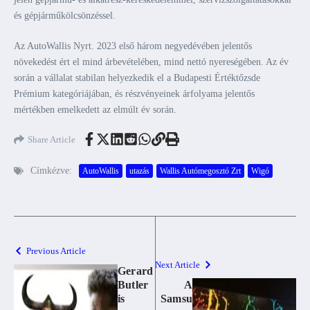
és gépjárműkölcsönzéssel.
Az AutoWallis Nyrt. 2023 első három negyedévében jelentős
növekedést ért el mind árbevételében, mind nettó nyereségében. Az év
során a vállalat stabilan helyezkedik el a Budapesti Értéktőzsde
Prémium kategóriájában, és részvényeinek árfolyama jelentős
mértékben emelkedett az elmúlt év során.
Share Article
Címkézve:
AutoWallis
utazás
Wallis Autómegosztó Zrt
Wigó
Previous Article
Next Article
Gerard
Butler
A
is
Samsu