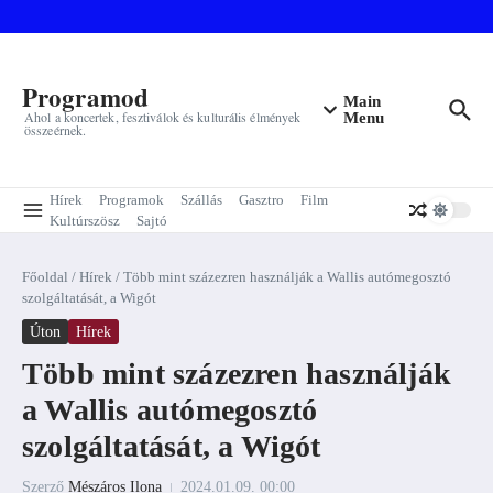
Ugrás a tartalomhoz
Programod
Main
Ahol a koncertek, fesztiválok és kulturális élmények
Menu
összeérnek.
Hírek
Programok
Szállás
Gasztro
Film
Kultúrszösz
Sajtó
Főoldal
/
Hírek
/
Több mint százezren használják a Wallis autómegosztó
szolgáltatását, a Wigót
Úton
Hírek
Több mint százezren használják
a Wallis autómegosztó
szolgáltatását, a Wigót
Szerző
Mészáros Ilona
2024.01.09.
00:00