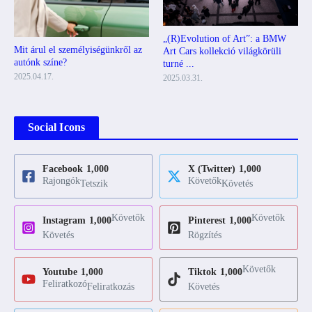
„(R)Evolution of Art”: a BMW
Mit árul el személyiségünkről az
Art Cars kollekció világkörüli
autónk színe?
turné ...
2025.04.17.
2025.03.31.
Social Icons
Facebook
1,000
X (Twitter)
1,000
Rajongók
Követők
Tetszik
Követés
Követők
Követők
Instagram
1,000
Pinterest
1,000
Követés
Rögzítés
Követők
Youtube
1,000
Tiktok
1,000
Feliratkozó
Feliratkozás
Követés