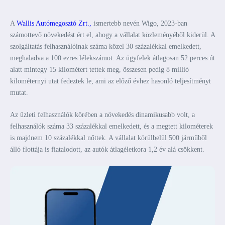
A
Wallis Autómegosztó Zrt.,
ismertebb nevén Wigo, 2023-ban
számottevő növekedést ért el, ahogy a vállalat közleményéből kiderül. A
szolgáltatás felhasználóinak száma közel 30 százalékkal emelkedett,
meghaladva a 100 ezres lélekszámot. Az ügyfelek átlagosan 52 perces út
alatt mintegy 15 kilométert tettek meg, összesen pedig 8 millió
kilométernyi utat fedeztek le, ami az előző évhez hasonló teljesítményt
mutat.
Az üzleti felhasználók körében a növekedés dinamikusabb volt, a
felhasználók száma 33 százalékkal emelkedett, és a megtett kilométerek
is majdnem 10 százalékkal nőttek. A vállalat körülbelül 500 járműből
álló flottája is fiatalodott, az autók átlagéletkora 1,2 év alá csökkent.