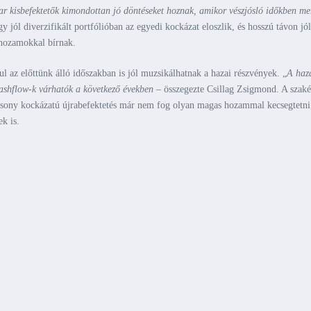
yar kisbefektetők kimondottan jó döntéseket hoznak, amikor vészjósló időkben m
gy jól diverzifikált portfólióban az egyedi kockázat eloszlik, és hosszú távon jól
 hozamokkal bírnak.
l az előttünk álló időszakban is jól muzsikálhatnak a hazai részvények. „
A haz
cashflow-k várhatók a következő években –
összegezte Csillag Zsigmond. A szaké
alacsony kockázatú újrabefektetés már nem fog olyan magas hozammal kecsegtetni
k is.