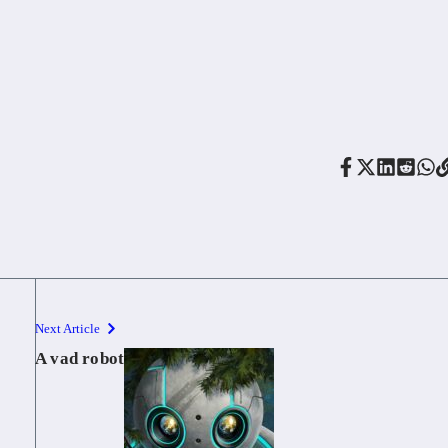
Next Article
A vad robot