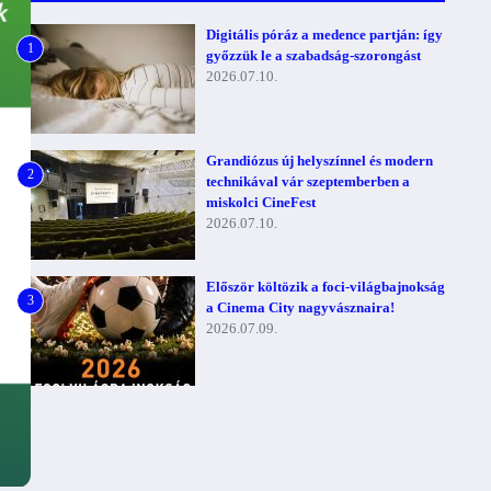
Digitális póráz a medence partján: így
1
győzzük le a szabadság-szorongást
2026.07.10.
Grandiózus új helyszínnel és modern
2
technikával vár szeptemberben a
miskolci CineFest
2026.07.10.
Először költözik a foci-világbajnokság
3
a Cinema City nagyvásznaira!
2026.07.09.