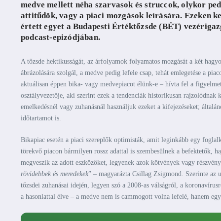
medve mellett néha szarvasok és struccok, olykor ped
attitűdök, vagy a piaci mozgások leírására. Ezeken k
értett egyet a Budapesti Értéktőzsde (BÉT) vezérigaz
podcast-epizódjában
.
A tőzsde hektikusságát, az árfolyamok folyamatos mozgását a két hagyomá
ábrázolására szolgál, a medve pedig lefele csap, tehát emlegetése a pia
aktuálisan éppen bika- vagy medvepiacot élünk-e – hívta fel a figyelme
osztályvezetője, aki szerint ezek a tendenciák historikusan rajzolódnak 
emelkedésnél vagy zuhanásnál használjuk ezeket a kifejezéseket; általán
időtartamot is.
Bikapiac esetén a piaci szereplők optimisták, amit leginkább egy foglal
törekvő piacon bármilyen rossz adattal is szembesülnek a befektetők, 
megveszik az adott eszközöket, legyenek azok kötvények vagy részvény
rövidebbek és meredekek
” – magyarázta Csillag Zsigmond. Szerinte az 
tőzsdei zuhanásai idején, legyen szó a 2008-as válságról, a koronavírus
a hasonlattal élve – a medve nem is cammogott volna lefelé, hanem egy