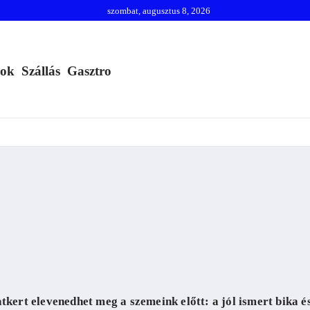
szombat, augusztus 8, 2026
mok
Szállás
Gasztro
tkert elevenedhet meg a szemeink előtt: a jól ismert bika é