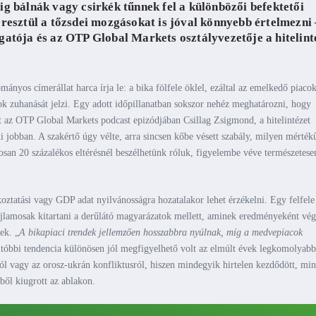
ig bálnák vagy csirkék tűnnek fel a különbözői befektetői
eresztül a tőzsdei mozgásokat is jóval könnyebb értelmezni 
gatója és az OTP Global Markets osztályvezetője a hitelint
nyos címerállat harca írja le: a bika fölfele öklel, ezáltal az emelkedő piaco
cok zuhanását jelzi. Egy adott időpillanatban sokszor nehéz meghatározni, hogy
t az OTP Global Markets podcast epizódjában Csillag Zsigmond, a hitelintézet
ki jobban. A szakértő úgy vélte, arra sincsen kőbe vésett szabály, milyen mérték
osan 20 százalékos eltérésnél beszélhetünk róluk, figyelembe véve természetese
koztatási vagy GDP adat nyilvánosságra hozatalakor lehet érzékelni. Egy felfele
hajlamosak kitartani a derűlátó magyarázatok mellett, aminek eredményeként vég
ek. „
A bikapiaci trendek jellemzően hosszabbra nyúlnak, míg a medvepiacok
utóbbi tendencia különösen jól megfigyelhető volt az elmúlt évek legkomolyabb
ról vagy az orosz-ukrán konfliktusról, hiszen mindegyik hirtelen kezdődött, min
ből kiugrott az ablakon.