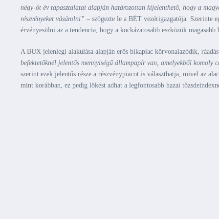
négy-öt év tapasztalatai alapján határozottan kijelenthető, hogy a mag
részvényeket vásárolni”
– szögezte le a BÉT vezérigazgatója
.
Szerinte e
érvényesülni az a tendencia, hogy a kockázatosabb eszközök magasabb
A BUX jelenlegi alakulása alapján erős bikapiac körvonalazódik, ráadásu
befektetőknél jelentős mennyiségű állampapír van, amelyekből komoly 
szerint ezek jelentős része a részvénypiacot is választhatja, mivel az 
mint korábban, ez pedig lökést adhat a legfontosabb hazai tőzsdeindexne