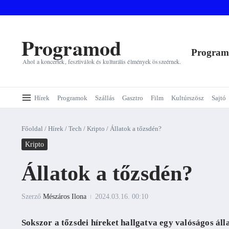
Ugrás a tartalomhoz
Programod
Progra
Ahol a koncertek, fesztiválok és kulturális élmények összeérnek.
Hírek
Programok
Szállás
Gasztro
Film
Kultúrszösz
Sajtó
Főoldal
/
Hírek
/
Tech
/
Kripto
/
Állatok a tőzsdén?
Kripto
Állatok a tőzsdén?
Szerző
Mészáros Ilona
2024.03.16.
00:10
Sokszor a tőzsdei híreket hallgatva egy valóságos álla