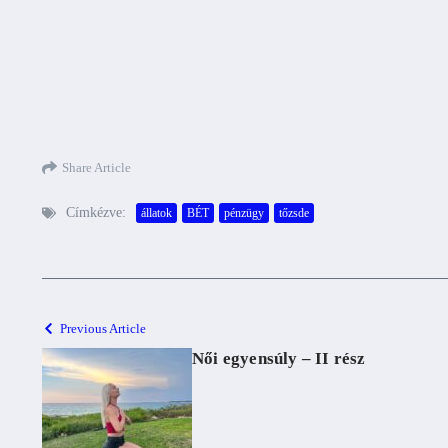
Share Article
Címkézve:
állatok
BÉT
pénzügy
tőzsde
Previous Article
Női egyensúly – II rész