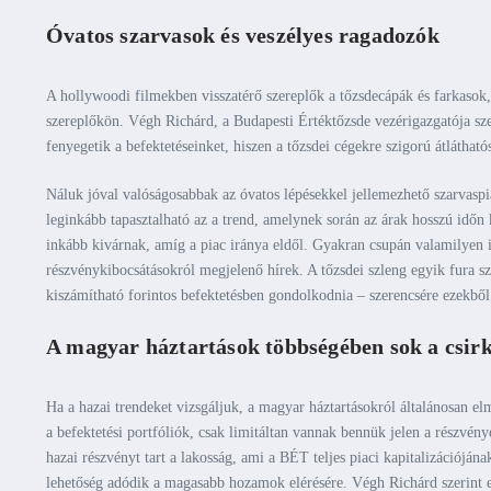
Óvatos szarvasok és veszélyes ragadozók
A hollywoodi filmekben visszatérő szereplők a tőzsdecápák és farkasok, 
szereplőkön. Végh Richárd, a Budapesti Értéktőzsde vezérigazgatója sz
fenyegetik a befektetéseinket, hiszen a tőzsdei cégekre szigorú átláthat
Náluk jóval valóságosabbak az óvatos lépésekkel jellemezhető szarvasp
leginkább tapasztalható az a trend, amelynek során az árak hosszú időn 
inkább kivárnak, amíg a piac iránya eldől. Gyakran csupán valamilyen in
részvénykibocsátásokról megjelenő hírek. A tőzsdei szleng egyik fura sz
kiszámítható forintos befektetésben gondolkodnia – szerencsére ezekből 
A magyar háztartások többségében sok a csir
Ha a hazai trendeket vizsgáljuk, a magyar háztartásokról általánosan
a befektetési portfóliók, csak limitáltan vannak bennük jelen a részvén
hazai részvényt tart a lakosság, ami a BÉT teljes piaci kapitalizációján
lehetőség adódik a magasabb hozamok elérésére. Végh Richárd szerint ez