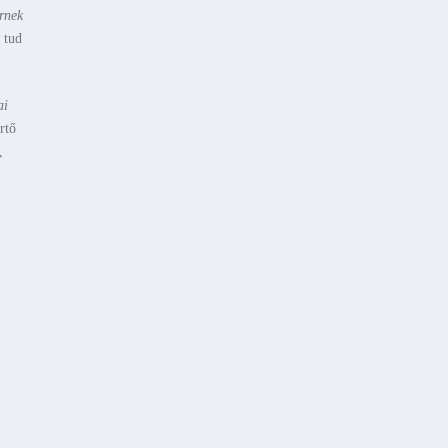
ernek
 tud
ai
rtő
,