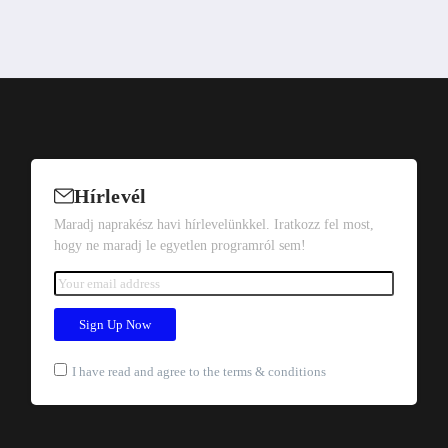
Hírlevél
Maradj naprakész havi hírlevelünkkel. Iratkozz fel most,
hogy ne maradj le egyetlen programról sem!
I have read and agree to the terms & conditions