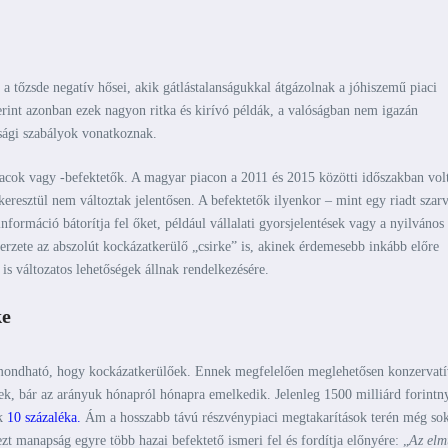
a tőzsde negatív hősei, akik gátlástalanságukkal átgázolnak a jóhiszemű piaci
erint azonban ezek nagyon ritka és kirívó példák, a valóságban nem igazán
ósági szabályok vonatkoznak.
iacok vagy -befektetők. A magyar piacon a 2011 és 2015 közötti időszakban vol
keresztül nem változtak jelentősen. A befektetők ilyenkor – mint egy riadt szar
formáció bátorítja fel őket, például vállalati gyorsjelentések vagy a nyilvános
erzete az abszolút kockázatkerülő „csirke” is, akinek érdemesebb inkább előre
is változatos lehetőségek állnak rendelkezésére.
ke
 elmondható, hogy kockázatkerülőek. Ennek megfelelően meglehetősen konzervat
yek, bár az arányuk hónapról hónapra emelkedik. Jelenleg 1500 milliárd forintn
ak
10 százaléka
.
Ám a hosszabb távú részvénypiaci megtakarítások terén még so
t manapság egyre több hazai befektető ismeri fel és fordítja előnyére: „
Az elm