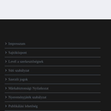
Impresszum
Sajtóközpont
Levél a szerkesztőségnek
Süti szabályzat
Szerzői jogok
Márkabiztonsági Nyilatkozat
Nyereményjáték szabályzat
Publikálási lehetőség